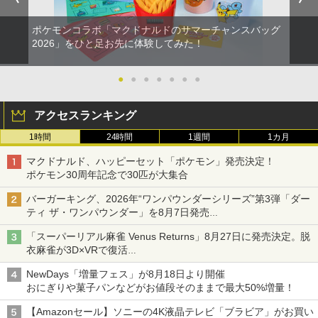
￥7,828
ポケモンコラボ「マクドナルドのサマーチャンスバッグ
2026」をひと足お先に体験してみた！
●
●
●
●
●
●
●
アクセスランキング
1時間
24時間
1週間
1カ月
マクドナルド、ハッピーセット「ポケモン」発売決定！
ポケモン30周年記念で30匹が大集合
バーガーキング、2026年“ワンパウンダーシリーズ”第3弾「ダー
ティ ザ・ワンパウンダー」を8月7日発売
「特製ガーリックマヨソース」を使用した超大型チーズバーガー
「スーパーリアル麻雀 Venus Returns」8月27日に発売決定。脱
衣麻雀が3D×VRで復活
発売から2週間は20%オフになるセールが実施
NewDays「増量フェス」が8月18日より開催
おにぎりや菓子パンなどがお値段そのままで最大50%増量！
【Amazonセール】ソニーの4K液晶テレビ「ブラビア」がお買い