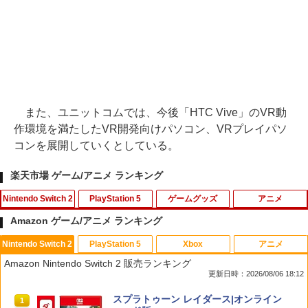
また、ユニットコムでは、今後「HTC Vive」のVR動
作環境を満たしたVR開発向けパソコン、VRプレイパソ
コンを展開していくとしている。
楽天市場 ゲーム/アニメ ランキング
Nintendo Switch 2
PlayStation 5
ゲームグッズ
アニメ
Amazon ゲーム/アニメ ランキング
Nintendo Switch 2
PlayStation 5
Xbox
アニメ
【特典】超新時空ゲイム ネプテューヌ∞
ソニー・インタラクティブエンタテイン
【中古】マリオカートDS
【中古】ディズニー・ショートフィルム
1
1
1
1
Amazon Nintendo Switch 2 販売ランキング
Switch2版(【早期購入外付特典】【D
メント 【PS5】縦置きスタンド [CFI-ZV
ブルーレイ [レンタル落ち] レンタル落ち
更新日時：2026/08/06 18:12
LC】発売記念グッズ付きスタートダッシ
S1P PS5 タテオキスタンド]
中古 Blu-ray ブルーレイ
￥367
ュセット)
スプラトゥーン レイダース|オンライン
1
￥3,970
￥1,287