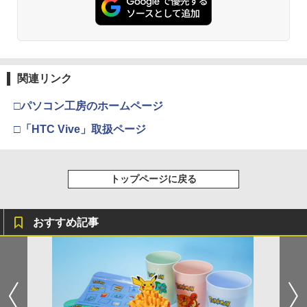
￥3,523
￥7,286
￥5,000
【純正品】Xbox ワイヤレス コントロー
3
関連リンク
劇場版「鬼滅の刃」無限城編 第一章 猗
【純正品】ディスクドライブ(CFI-ZDD1
3
ラー (ロボット ホワイト)
3
窩座再来 完全生産限定版 [Blu-ray]
J) PlayStation 5
□パソコン工房のホームページ
￥7,681
￥8,698
￥11,849
□「HTC Vive」取扱ページ
【純正品】Xbox 充電式バッテリー + US
4
【純正品】DualSense ワイヤレスコン
B-C ケーブル
4
『映画 ラブライブ！蓮ノ空女学院スクー
4
トローラー ミッドナイト ブラック(CFI-
トップページに戻る
ルアイドルクラブ Bloom Garden Part
ZCT2J01)
￥2,618
y』Blu-ray（特装限定版）
￥10,737
おすすめ記事
￥8,589
【純正品】Xbox ワイヤレス コントロー
5
【純正品】DualSense ワイヤレスコン
ラー (カーボンブラック)
5
劇場版「鬼滅の刃」無限城編 第一章 猗
5
トローラー(CFI-ZCT2J)
窩座再来 完全生産限定版 [DVD]
￥8,020
￥10,737