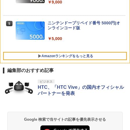
収納可 アクセサリーポーチ 1年保証
￥9,000
【中古】グランド・セフト・オート・サ
5
ンアンドレアス【CEROレーティング
￥1,980
「Z」】
劇場版 転生したらスライムだった件 蒼
【楽天ブックス限定特典+特典】METAL
5
5
海の涙編 (Blu-ray特装限定版)【Blu-ra
GEAR SOLID : MASTER COLLECTION
ニンテンドープリペイド番号 5000円|オ
5
￥860
y】 [ 岡咲美保 ]
Vol.2 PS5版(2連アクリルキーホルダー
ンラインコード版
[Switch 2] PRAGMATA（ダウンロード
+【早期購入封入特典】DLCチラシ)
5
版）※6,400ポイントまでご利用可
￥7,722
￥5,000
￥6,600
￥7,990
Amazonランキングをもっと見る
編集部のおすすめ記事
PlayStation 5 デジタル・エディション
【純正品】Xbox ワイヤレス コントロー
劇場版「鬼滅の刃」無限城編 第一章 猗
ビジネス
1
1
1
日本語専用 Console Language: Japan
ラー + USB-C® ケーブル
窩座再来 通常版 [Blu-ray]
HTC、「HTC Vive」の国内オフィシャル
ese only (CFI-2200B01)
パートナーを発表
￥8,300
￥3,964
￥55,000
Xbox プリペイドカード 5,000円 デジタ
2
Google 検索で当サイトの記事を優先表示させる
劇場版「鬼滅の刃」無限城編 第一章 猗
Beast of Reincarnation -PS5 【特典】
ルコード 【旧 Xbox ギフトカード】 [オ
2
2
窩座再来 通常版 [DVD]
プロダクトコード 封入
ンラインコード]