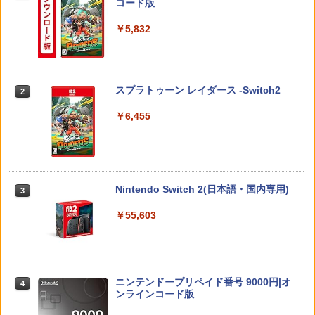
コード版
￥7,722
￥5,832
【中古】ガチャメカスタジアム サルバ
2
DEATH STRANDING 2: ON THE BEAC
【中古】【未使用品】ムーラン [DVDの
2
2
ト〜レ
ぽこ あ ポケモン
H
み]
2
￥377
￥7,880
￥4,889
￥2,280
スプラトゥーン レイダース -Switch2
2
￥6,455
【中古】とびだせ どうぶつの森 amiibo+
3
【特典】真・三國無双2 with 猛将伝 Re
【送料無料】劇場版「鬼滅の刃」無限城
3
3
(「『とびだせ どうぶつの森 amiibo+』
【楽天ブックス限定特典】ドンキーコン
mastered PS5版(【早期購入封入特
編 第一章 猗窩座再来(通常版)【Blu-ra
3
amiiboカード」1枚 同梱)
グ バナンザ(「スーパーマリオ」ステッ
典】「赤兎鐙『真・三國無双2』レトロ
y】/アニメーション[Blu-ray]【返品種別
カー2種)
スタイル」DLC)
A】
￥468
Nintendo Switch 2(日本語・国内専用)
3
￥7,902
￥6,358
￥4,400
￥55,603
【中古】【コミック】海街diary（全9
4
巻）
【レビュー特典あり】switch2専用ケー
【特典】STEINS;GATE RE:BOOT PS5
COWBOY BEBOP 天国の扉【Blu-ray】
4
4
4
ス グラデーションカラー/13色展開 スイ
版(【早期購入同梱特典】「STEINS;GAT
[ 矢立肇 ]
￥730
ッチ2モデル用 スリムケース ぴったり収
E 変移空間のオクテット」DLC)
ニンテンドープリペイド番号 9000円|オ
4
納 防塵 防水 耐衝撃 持ち運び可 キャリン
ンラインコード版
￥6,864
グケース 全面保護型 ゲームカード12枚
￥6,358