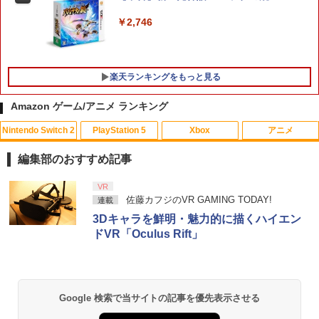
任天堂 【Switch2】マリオカート ワール
将伝 Remastered［PS5版］★浅草マッ
5
ド [BEE-P-AAAAA NSW2 マリオカ-ト
ハオリジナル特典アクリルコースター付
￥2,746
ワ-ルド]
★
￥8,970
￥6,590
楽天ランキングをもっと見る
Amazon ゲーム/アニメ ランキング
Nintendo Switch 2
PlayStation 5
Xbox
アニメ
【中古】 メアリと魔女の花 [レンタル落
1
ち] [Blu-ray] [ブルーレイ]
編集部のおすすめ記事
￥1,056
スプラトゥーン レイダース|オンライン
PlayStation 5 デジタル・エディション
【純正品】Xbox ワイヤレス コントロー
劇場版「鬼滅の刃」無限城編 第一章 猗
VR
1
1
1
1
コード版
日本語専用 Console Language: Japan
ラー + USB-C® ケーブル
窩座再来 通常版 [Blu-ray]
佐藤カフジのVR GAMING TODAY!
連載
ese only (CFI-2200B01)
3Dキャラを鮮明・魅力的に描くハイエン
￥5,832
￥8,300
￥3,982
ドVR「Oculus Rift」
￥55,000
U.C.ガンダムBlu-rayライブラリーズ 機
2
動戦士ガンダムF91【Blu-ray】 [ 辻谷耕
史 ]
【純正品】Xbox ワイヤレス コントロー
2
スプラトゥーン レイダース -Switch2
劇場版「鬼滅の刃」無限城編 第一章 猗
Beast of Reincarnation -PS5 【特典】
ラー (ロボット ホワイト)
2
2
￥3,452
2
Google 検索で当サイトの記事を優先表示させる
窩座再来 通常版 [DVD]
プロダクトコード 封入
￥6,447
￥7,681