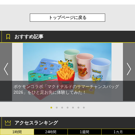
『映画 ラブライブ！蓮ノ空女学院スクー
5
ルアイドルクラブ Bloom Garden Part
y』Blu-ray（特装限定版）
トップページに戻る
￥8,589
おすすめ記事
ポケモンコラボ「マクドナルドのサマーチャンスバッグ
2026」をひと足お先に体験してみた！
●
●
●
●
●
●
●
アクセスランキング
1時間
24時間
1週間
1カ月