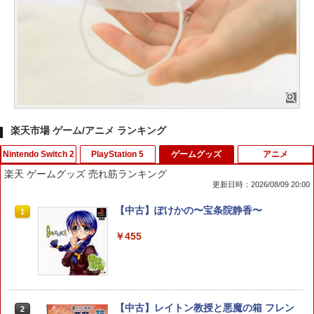
楽天市場 ゲーム/アニメ ランキング
Nintendo Switch 2
PlayStation 5
ゲームグッズ
アニメ
楽天 ゲームグッズ 売れ筋ランキング
更新日時：2026/08/09 20:00
ぽこ あ ポケモン
カプコン 【PS5】レッド・デッド・リデ
【中古】ぽけかの〜宝条院静香〜
1
1
1
ンプション [ELJM-30880 PS5 レッドデ
ッドリデンプション]
￥7,880
￥455
￥5,790
【中古】レイトン教授と悪魔の箱 フレン
【PowerA 公式ストア】パワーエー アド
【新品】PS5ソフト デジモンストーリー
2
2
2