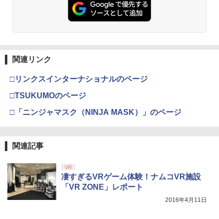
￥3,523
￥7,286
うる星やつら2 ビューティフル・ドリー
3
マー【Blu-ray】 [ 平野文 ]
【純正品】Xbox ワイヤレス コントロー
3
ラー (カーボンブラック)
￥4,391
Nintendo Switch 2(日本語・国内専用)
【Amazon.co.jp限定】劇場版モノノ怪
【純正品】ディスクドライブ(CFI-ZDD1
3
3
3
第三章 蛇神 (Amazon.co.jp限定オリジ
J) PlayStation 5
￥8,020
関連リンク
ナル三方背収納ケース付きコレクション)
￥55,491
(オリジナル特典:オリジナル巾着＋メー
￥11,849
□リンクスインターナショナルのページ
カー特典:【坤と離】二振りの剣、十翼よ
劇場アニメ『ベルサイユのばら』 通常版
4
り来たる！スタジオ描き下ろしイラスト
【Blu-ray】 [ 池田理代子 ]
【純正品】Xbox 充電式バッテリー + US
□TSUKUMOのページ
4
ボード付) [Blu-ray]
B-C ケーブル
【純正品】DualSense ワイヤレスコン
￥4,469
ニンテンドープリペイド番号 9000円|オ
4
□「ニンジャマスク（NINJA MASK）」のページ
4
￥10,780
トローラー ミッドナイト ブラック(CFI-
ンラインコード版
￥2,618
ZCT2J01)
￥9,000
￥10,737
関連記事
劇場版「鬼滅の刃」無限城編 第一章 猗
4
【送料無料】[Joshinオリジナル特典付]
5
窩座再来 完全生産限定版 [Blu-ray]
「超かぐや姫!」Blu-ray 通常版/アニメー
【国内正規品】Thrustmaster スラスト
5
VR
ション[Blu-ray]【返品種別A】
マスター TH8S シフター - PC、PS4、P
ニンテンドープリペイド番号 5000円|オ
5
凄すぎるVRゲーム体験！ナムコVR施設
￥8,698
【純正品】DualSense ワイヤレスコン
S5、PS5 Pro、Xbox One、Xbox Serie
ンラインコード版
5
「VR ZONE」レポート
トローラー(CFI-ZCT2J)
s X|S 対応の高精度 H パターン シフター
￥6,050
￥5,000
2016年4月11日
￥10,737
￥14,141