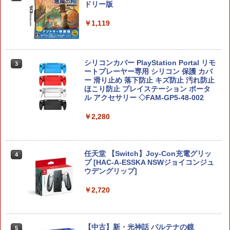
ドリー版
バンテージ・ワイヤレスコントローラー
タイムストレンジャー【都城店】
for Nintendo Switch 2 - ブラック 【任
天堂公式ライセンス商品】送料無料 国内
￥1,119
￥5,800
2年保証
￥7,900
シリコンカバー PlayStation Portal リモ
3
コーエーテクモゲームス 真・三國無双2
ートプレーヤー専用 シリコン 保護 カバ
3
with 猛将伝 Remastered【PS5】 ELJM
ー 滑り止め 落下防止 キズ防止 汚れ防止
ドラゴンクエストVII Reimagined Ninte
30997 [ELJM30997]
ほこり防止 プレイステーション ポータ
3
ndoSwitch2版
ル アクセサリー ◇FAM-GP5-48-002
￥6,340
￥7,900
￥2,280
【特典】SILENT HILL: Townfall(【早期
4
購入封入特典】DLCチラシ)
任天堂 【Switch】Joy-Con充電グリッ
4
カービィのエアライダー
4
プ [HAC-A-ESSKA NSWジョイコンジュ
ウデングリップ]
￥6,507
￥7,902
￥2,720
オリ特付【10/01発売日お届け☆予約】
5
【新品】【PS5】真・三國無双2 with 猛
【中古】新・光神話 パルテナの鏡
5