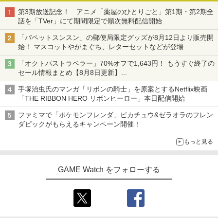
第3期放送記念！ アニメ「薬屋のひとりごと」第1期・第2期全
話を「TVer」にて期間限定で順次無料配信開始
「パペットスンスン」の郵便局限定グッズが8月12日より販売開
始！ マスコットやがまぐち、レターセットなどが登場
「オクトパストラベラー」70%オフで1,643円！ もうすぐ終了の
セール情報まとめ【8月8日更新】
ニンテンドーeショップでは「大神 絶景版」が67%オフで990円
手塚治虫氏のマンガ「リボンの騎士」を原案とするNetflix映画
「THE RIBBON HERO リボンヒーロー」本日配信開始
ファミマで「ポケモンフレンダ」ピカチュウ&ゼラオラのフレン
ダピックがもらえるキャンペーン開催！
もっと見る
GAME Watch をフォローする