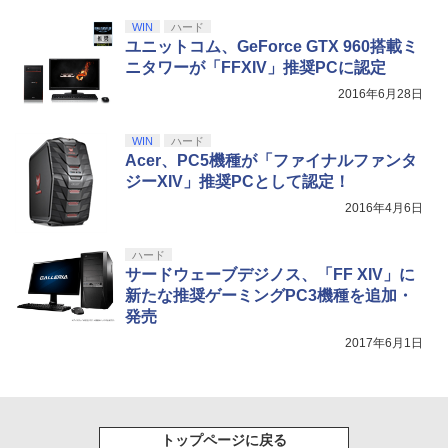
￥8,698
【純正品】DualSense ワイヤレスコン
S5、PS5 Pro、Xbox One、Xbox Serie
5
トローラー(CFI-ZCT2J)
s X|S 対応の高精度 H パターン シフター
WIN
ハード
ユニットコム、GeForce GTX 960搭載ミ
￥10,737
￥14,141
ニタワーが「FFXIV」推奨PCに認定
『映画 ラブライブ！蓮ノ空女学院スクー
2016年6月28日
5
ルアイドルクラブ Bloom Garden Part
y』Blu-ray（特装限定版）
WIN
ハード
Acer、PC5機種が「ファイナルファンタ
￥8,589
ジーXIV」推奨PCとして認定！
2016年4月6日
ハード
サードウェーブデジノス、「FF XIV」に
新たな推奨ゲーミングPC3機種を追加・
発売
2017年6月1日
トップページに戻る