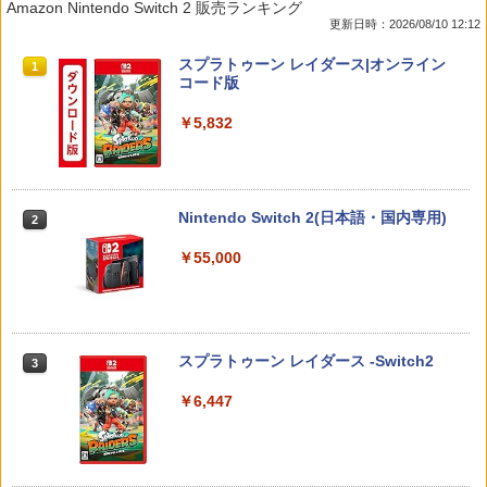
Amazon Nintendo Switch 2 販売ランキング
生 with パワーアップキット Complete
uls(【早期購入封入特典】ロビーのアイ
フト単品) - Wii
ブルーレイ＋純正ケース]
更新日時：2026/08/10 12:12
Edition 【CERO A(全年齢対象)】
テムセット)
￥525
￥1,480
スプラトゥーン レイダース|オンライン
1
￥10,080
￥6,769
コード版
￥5,832
【中古】とびだせ どうぶつの森
【中古】【未使用品】モアナと伝説の海
【ダイヤ・プラチナ会員様限定！エント
【特典】トゥームレイダー：レガシー・
2
2
2
2
2 [純正ブルーレイ＋純正ケース]
リーでポイント10倍！】【新品】任天堂
オブ・アトランティス(【早期購入同梱特
Nintendo Switch 2 Proコントローラー
典】コスチューム「ララ・クロフト・サ
￥653
BEE-A-FSSKA
バイバー(仮)」（ゲーム内コンテンツ）)
￥2,980
Nintendo Switch 2(日本語・国内専用)
2
￥10,700
￥7,012
￥55,000
限定クーポンあり Switch2 ケース 名入
【中古】【未使用品】トイ・ストーリー
3
3
れ パステルカラー スイッチ2かわいい Ni
4 [DVDのみ]
【顧客満足度98.3%】 Switch2 ケース
【特典】キャプテン翼2 WORLD FIGHT
3
3
ntendo 対応 スイッチ スイッチツー ニ
大容量 Switch2/Switch通常モデル/Swit
ERS PS5版(【早期購入封入特典】DLC
ンテンドー カバー ポーチ ストラップ 新
￥3,480
ch lite/Switch 有機ELモテルに対応 収納
+【前作購入者特典】ユニフォーム、ボ
スプラトゥーン レイダース -Switch2
3
型 ジョイコン ソフト ケーブルなど 収納
バッグ 防水 防塵 耐衝撃 持ち運び便利 ポ
ールカスタマイズ)
可能 クリスマス ギフト プレゼント 送料
ーチ スタンド/コントローラー/カード/ド
￥6,447
無料
ックなど収納可能 カバー 収納ボックス
￥7,199
￥2,880
【中古】Free！-Eternal Summer-2/Bl
￥2,880
4
u−ray Disc/PCXE-50422