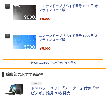
カプコン 鬼武者 Way of the Sword【PS
4
￥360
ニンテンドープリペイド番号 9000円|オ
5】 ELJM30821 [ELJM30821]
4
限定クーポンあり Switch2 ケース スイ
ンラインコード版
4
Joy-Con 2 充電グリップ
4
ッチ2 Nintendo 対応 スイッチ スイッチ
￥7,630
ツー 名入れ かわいい ニンテンドースイ
￥9,000
￥3,876
ッチ カバー ポーチ switch Lite 新型 本
体 ジョイコン ソフト ケーブル 収納可能
デュエル・マスターズ TCG DMBD-13
5
ポーチ クリスマス ギフト クリスマス プ
クロニクル 最終決戦デッキ 覚醒流星譚
レゼント 送料無料
送料無料
鬼武者 Way of the Sword 【PS5】 ELJ
ニンテンドープリペイド番号 5000円|オ
5
5
M-30821
Switch2 保護フィルム スイッチ2 保護フ
ンラインコード版
5
￥1,300
￥7,574
ィルム switch2 フィルム Switch2 ガラ
スフィルム スイッチ2 フィルム ガイド
￥7,641
￥5,000
貼り付け キット カバー Switch 2 本体
アクセサリー Nintendo Switch2 ケース
送料無料 JSS【2個セット BRICK game
可 透明 ブルーライト カット 99％ FIRM
5
Amazonランキングをもっと見る
テトリス ビッグ ゲーム機】ゲームウォ
E
ッチ ゲーム レトロゲーム 景品 粗
品 携帯 暇つぶし 液晶 高齢者 単
￥1,000
編集部のおすすめ記事
純 簡単 シンプル 単3電池 ミニゲ
ーム GAME ポータブル ボケ防止
携帯ゲーム ブロックくずし 大きい
PlayStation 5 デジタル・エディション
【純正品】Xbox ワイヤレス コントロー
劇場版「鬼滅の刃」無限城編 第一章 猗
ハード
1
1
1
日本語専用 Console Language: Japan
ラー + USB-C® ケーブル
窩座再来 通常版 [Blu-ray]
ドスパラ、ペット「チーター」付き「マ
ese only (CFI-2200B01)
￥2,980
ビノギ」推奨PCを発売
￥8,300
￥3,982
￥55,000