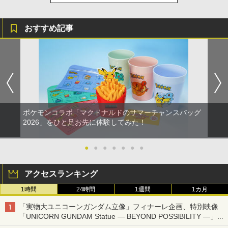
おすすめ記事
ポケモンコラボ「マクドナルドのサマーチャンスバッグ
2026」をひと足お先に体験してみた！
●
●
●
●
●
●
●
アクセスランキング
1時間
24時間
1週間
1カ月
「実物大ユニコーンガンダム立像」フィナーレ企画、特別映像
「UNICORN GUNDAM Statue ― BEYOND POSSIBILITY ―」が
8月22日から10日間限定で上映