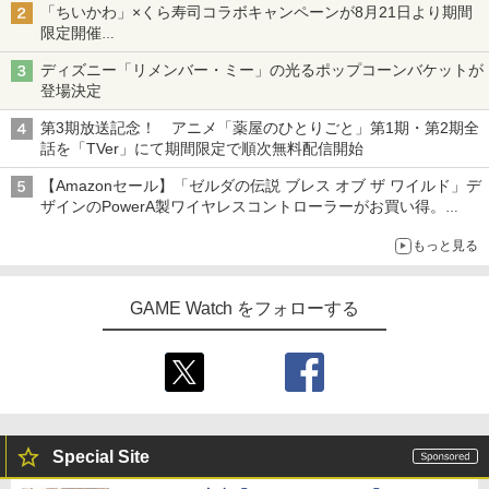
「ちいかわ」×くら寿司コラボキャンペーンが8月21日より期間
限定開催
オリジナルの湯呑みや寿司皿が景品に登場！
ディズニー「リメンバー・ミー」の光るポップコーンバケットが
登場決定
第3期放送記念！ アニメ「薬屋のひとりごと」第1期・第2期全
話を「TVer」にて期間限定で順次無料配信開始
【Amazonセール】「ゼルダの伝説 ブレス オブ ザ ワイルド」デ
ザインのPowerA製ワイヤレスコントローラーがお買い得。
Switch2でも使用可能
もっと見る
GAME Watch をフォローする
Special Site