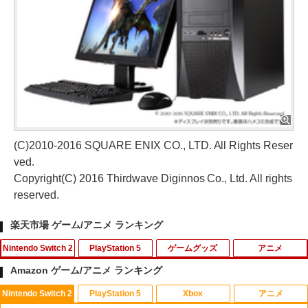
(C)2010-2016 SQUARE ENIX CO., LTD. All Rights Reser
ved.
Copyright(C) 2016 Thirdwave Diginnos Co., Ltd. All rights
reserved.
楽天市場 ゲーム/アニメ ランキング
Nintendo Switch 2
PlayStation 5
ゲームグッズ
アニメ
Amazon ゲーム/アニメ ランキング
Nintendo Switch 2
PlayStation 5
Xbox
アニメ
●【中古】【Switch2】 信長の野望・新
【特典】MARVEL Tōkon: Fighting So
【中古】街へいこうよ どうぶつの森(ソ
【中古】ベイマックス MovieNEX[純正
1
1
1
1