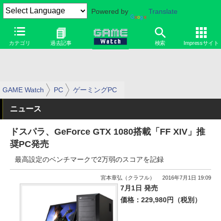
Powered by
Translate
カテゴリ
過去記事
検索
Impressサイト
GAME Watch
PC
ゲーミングPC
ニュース
ドスパラ、GeForce GTX 1080搭載「FF XIV」推
奨PC発売
最高設定のベンチマークで2万弱のスコアを記録
宮本章弘（クラフル）
2016年7月1日 19:09
7月1日 発売
価格：229,980円（税別）