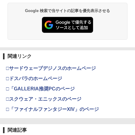
【純正品】Xbox ワイヤレス コントロー
2
Google 検索で当サイトの記事を優先表示させる
劇場版「鬼滅の刃」無限城編 第一章 猗
Beast of Reincarnation -PS5 【特典】
ラー (ロボット ホワイト)
2
2
窩座再来 通常版 [DVD]
プロダクトコード 封入
￥7,681
￥3,523
￥7,286
【純正品】Xbox ワイヤレス コントロー
3
ラー (カーボンブラック)
関連リンク
【Amazon.co.jp限定】劇場版モノノ怪
【純正品】ディスクドライブ(CFI-ZDD1
3
3
第三章 蛇神 (Amazon.co.jp限定オリジ
J) PlayStation 5
￥8,020
ナル三方背収納ケース付きコレクション)
□サードウェーブデジノスのホームページ
(オリジナル特典:オリジナル巾着＋メー
￥11,849
カー特典:【坤と離】二振りの剣、十翼よ
□ドスパラのホームページ
り来たる！スタジオ描き下ろしイラスト
【純正品】Xbox 充電式バッテリー + US
4
ボード付) [Blu-ray]
□「GALLERIA推奨PCのページ
B-C ケーブル
【純正品】DualSense ワイヤレスコン
4
￥10,780
□スクウェア・エニックスのページ
トローラー ミッドナイト ブラック(CFI-
￥2,618
ZCT2J01)
□「ファイナルファンタジーXIV」のページ
￥10,737
劇場版「鬼滅の刃」無限城編 第一章 猗
4
窩座再来 完全生産限定版 [Blu-ray]
【国内正規品】Thrustmaster スラスト
5
関連記事
マスター TH8S シフター - PC、PS4、P