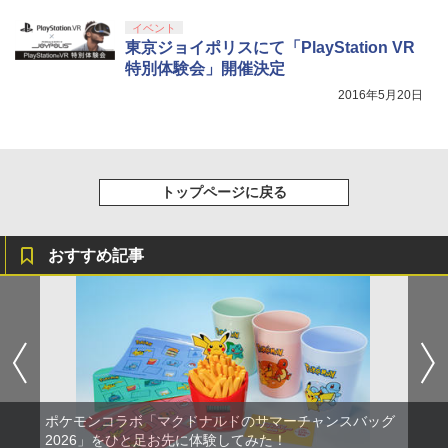
劇場版「鬼滅の刃」無限城編 第一章 猗
4
イベント
窩座再来 完全生産限定版 [Blu-ray]
【国内正規品】Thrustmaster スラスト
東京ジョイポリスにて「PlayStation VR
5
マスター TH8S シフター - PC、PS4、P
特別体験会」開催決定
￥8,698
S5、PS5 Pro、Xbox One、Xbox Serie
2016年5月20日
s X|S 対応の高精度 H パターン シフター
￥14,141
【Amazon.co.jp限定】劇場版モノノ怪
5
第三章 蛇神 (オリジナル特典:オリジナル
トップページに戻る
巾着＋メーカー特典:【坤と離】二振りの
剣、十翼より来たる！スタジオ描き下ろ
しイラストボード付) [DVD]
おすすめ記事
￥8,800
ポケモンコラボ「マクドナルドのサマーチャンスバッグ
2026」をひと足お先に体験してみた！