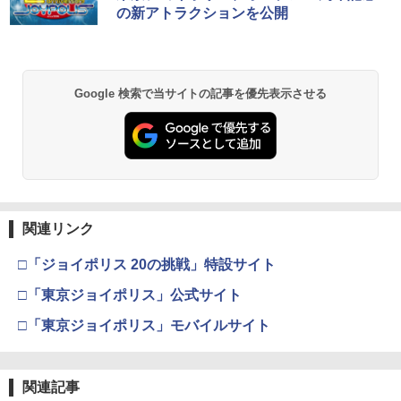
の新アトラクションを公開
￥8,300
￥3,982
【純正品】Xbox ワイヤレス コントロー
2
Google 検索で当サイトの記事を優先表示させる
劇場版「鬼滅の刃」無限城編 第一章 猗
ラー (ロボット ホワイト)
2
窩座再来 通常版 [DVD]
￥7,681
￥3,523
【純正品】Xbox ワイヤレス コントロー
3
ラー (カーボンブラック)
関連リンク
【Amazon.co.jp限定】劇場版モノノ怪
3
第三章 蛇神 (Amazon.co.jp限定オリジ
￥8,020
ナル三方背収納ケース付きコレクション)
□「ジョイポリス 20の挑戦」特設サイト
(オリジナル特典:オリジナル巾着＋メー
カー特典:【坤と離】二振りの剣、十翼よ
□「東京ジョイポリス」公式サイト
り来たる！スタジオ描き下ろしイラスト
【純正品】Xbox 充電式バッテリー + US
4
ボード付) [Blu-ray]
□「東京ジョイポリス」モバイルサイト
B-C ケーブル
￥10,780
￥2,618
関連記事