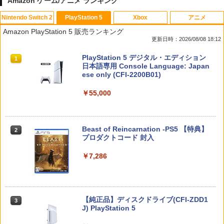
Amazon ゲーム/アニメ ランキング
Nintendo Switch 2
PlayStation 5
Xbox
アニメ
【特典】ファイナルファンタジー レゾナ
PRO FREAK V2 Cheeky (通常版) モデ
アニプレックス ブルーレイディスク
1
1
1
Amazon PlayStation 5 販売ランキング
ンス Switch2版(【初回封入特典】魔導
ル プロフリーク PS5 PS4 NS proチーキ
劇場版「鬼滅の刃」無限列車編 通常版
更新日時：2026/08/08 18:12
船＆かけだし騎士の応援パック・かけだ
ー 凹型 FPS 無段階高さ調節 profreek バ
し騎士のスタートダッシュパック)
ージョン2 PS4 PS5 nintendo switch プ
￥4,400
スプラトゥーン レイダース|オンライン
PlayStation 5 デジタル・エディション
ロコン対応【定形外郵便のみ送料無料】
1
1
コード版
日本語専用 Console Language: Japan
Playstation 5特許取得済み日本製しまリ
￥6,910
ese only (CFI-2200B01)
ス堂
￥5,832
￥55,000
￥1,999
【送料無料】劇場版「鬼滅の刃」無限城
2
編 第一章 猗窩座再来(通常版)【Blu-ra
【特典】僕のヒーローアカデミア All's J
2
y】/アニメーション[Blu-ray]【返品種別
ustice(【早期購入封入特典】DLコード)
A】
スプラトゥーン レイダース -Switch2
Beast of Reincarnation -PS5 【特典】
2
送料無料Battlefield™ 6（バトルフィー
2
￥7,128
2
プロダクトコード 封入
ルド6） 【予約特典】DLC「トゥームス
￥4,400
￥6,446
トーンパック」 同梱 オリジナルBOX入
り ＆ 記念カード & LEDライト 同梱 - PS
￥7,286
5 B0FKN6ZL1H
【特典あり楽天1位】Switch2 ケース キ
天使のたまご 4Kリマスター【Blu-ray】
3
3
￥3,280
ャリングケース ハードケース EVAハー
[ 押井守 ]
ドシェル 10ゲームカードスロット switc
Nintendo Switch 2(日本語・国内専用)
【純正品】ディスクドライブ(CFI-ZDD1
3
h2 収納 Joy-Con収納対応 Nintendo Sw
3
￥4,648
J) PlayStation 5
itch2専用 撥水 ブラック/ホワイト
￥55,491
【ポイント5倍】PS5 Slim スタンド 新型
3