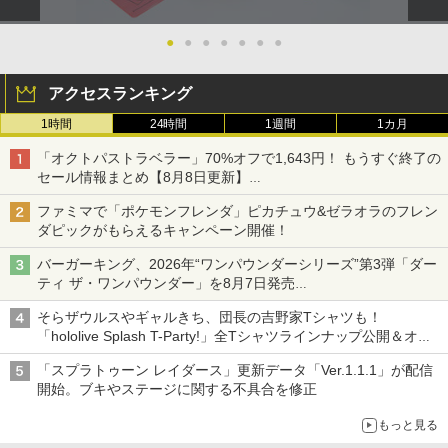
●
●
●
●
●
●
●
アクセスランキング
1時間
24時間
1週間
1カ月
「オクトパストラベラー」70%オフで1,643円！ もうすぐ終了の
セール情報まとめ【8月8日更新】
ニンテンドーeショップでは「大神 絶景版」が67%オフで990円
ファミマで「ポケモンフレンダ」ピカチュウ&ゼラオラのフレン
ダピックがもらえるキャンペーン開催！
バーガーキング、2026年“ワンパウンダーシリーズ”第3弾「ダー
ティ ザ・ワンパウンダー」を8月7日発売
「特製ガーリックマヨソース」を使用した超大型チーズバーガー
そらザウルスやギャルきち、団長の吉野家Tシャツも！
「hololive Splash T-Party!」全Tシャツラインナップ公開＆オン
ライン販売開始
「スプラトゥーン レイダース」更新データ「Ver.1.1.1」が配信
開始。ブキやステージに関する不具合を修正
もっと見る