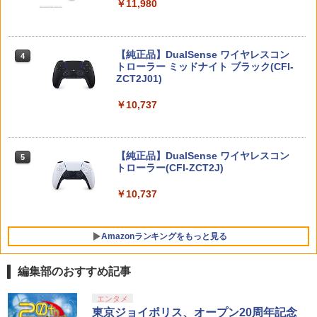
￥11,980
縦置き 冷却ファン スタンド 冷却パッド
￥2,000
縦置き 垂直 充電器 USB 静音 リモコン
収納 充電LEDランプ 充電指示ランプ付
劇場版 カードキャプターさくら 封印さ
4
滑り止め 冷却台 2台同時充電
れたカード【Blu-ray】 [ 丹下桜 ]
【純正品】DualSense ワイヤレスコン
ゼルダの伝説 ティアーズ オブ ザ キン
ニンテンドープリペイド番号 9000円|オ
4
4
4
￥3,600
トローラー ミッドナイト ブラック(CFI-
グダム Nintendo Switch 2 Edition
￥4,884
ンラインコード版
ZCT2J01)
￥7,893
￥9,000
￥10,737
【中古】龍が如く 極3 ／ 龍が如く3外伝
4
Dark Tiesソフト:プレイステーション5
劇場版 カードキャプターさくら【Blu-ra
5
ソフト／アクション・ゲーム
y】 [ 丹下桜 ]
ニンテンドープリペイド番号 5000円|オ
5
【楽天ブックス限定特典】スーパーマリ
【純正品】DualSense ワイヤレスコン
ンラインコード版
5
5
オブラザーズ ワンダー Nintendo Switc
￥4,150
トローラー(CFI-ZCT2J)
￥4,884
h 2 Edition ＋ みんなでリンリンパーク
￥5,000
(「スーパーマリオ」ステッカー2種)
￥10,737
￥7,577
【特典】SILENT HILL: Townfall(【早期
5
購入封入特典】DLCチラシ)
Amazonランキングをもっと見る
￥6,507
編集部のおすすめ記事
【純正品】Xbox ワイヤレス コントロー
劇場版「鬼滅の刃」無限城編 第一章 猗
エンタメ
1
1
ラー + USB-C® ケーブル
窩座再来 通常版 [Blu-ray]
東京ジョイポリス、オープン20周年記念