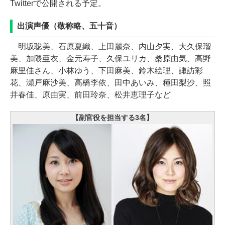
Twitterで公開される予定。
出演声優（敬称略、五十音）
明坂聡美、石原夏織、上田麗奈、内山夕実、大久保瑠
美、加隈亜衣、金元寿子、久保ユリカ、桑原由気、高野
麻里佳さん、小林ゆう、下田麻美、鈴木絵理、諏訪彩
花、瀬戸麻沙美、高橋李依、田中あいみ、種田梨沙、照
井春佳、原由実、前田玲奈、松井恵理子など
【副官役を担当する3名】