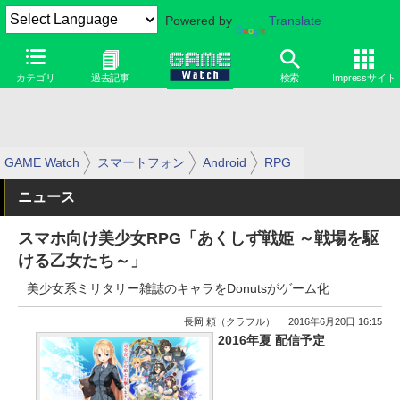
Powered by
Translate
カテゴリ
過去記事
検索
Impressサイト
GAME Watch
スマートフォン
Android
RPG
ニュース
スマホ向け美少女RPG「あくしず戦姫 ～戦場を駆
ける乙女たち～」
美少女系ミリタリー雑誌のキャラをDonutsがゲーム化
長岡 頼（クラフル）
2016年6月20日 16:15
2016年夏 配信予定