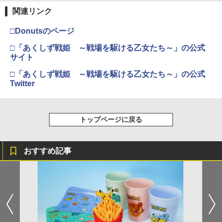
【純正品】Xbox ワイヤレス コントロー
2
関連リンク
￥10,780
Beast of Reincarnation -PS5 【特典】
ラー (ロボット ホワイト)
2
プロダクトコード 封入
□Donutsのページ
￥7,681
￥7,286
劇場版「鬼滅の刃」無限城編 第一章 猗
□「あくしず戦姫 ～戦場を駆ける乙女たち～」の公式
2
窩座再来 通常版 [Blu-ray]
サイト
【純正品】Xbox ワイヤレス コントロー
3
￥3,982
□「あくしず戦姫 ～戦場を駆ける乙女たち～」の公式
ラー (カーボンブラック)
【純正品】ディスクドライブ(CFI-ZDD1
Twitter
3
J) PlayStation 5
￥8,020
￥11,849
劇場版「鬼滅の刃」無限城編 第一章 猗
3
トップページに戻る
窩座再来 通常版 [DVD]
【純正品】Xbox 充電式バッテリー + US
4
B-C ケーブル
￥3,523
【純正品】DualSense ワイヤレスコン
4
おすすめ記事
トローラー ミッドナイト ブラック(CFI-
￥2,618
ZCT2J01)
￥10,737
劇場版「鬼滅の刃」無限城編 第一章 猗
4
窩座再来 完全生産限定版 [Blu-ray]
【国内正規品】Thrustmaster スラスト
5
マスター TH8S シフター - PC、PS4、P
￥8,698
【純正品】DualSense ワイヤレスコン
S5、PS5 Pro、Xbox One、Xbox Serie
5