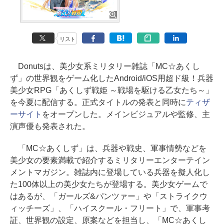
リスト
Donutsは、美少女系ミリタリー雑誌「MC☆あくし
ず」の世界観をゲーム化したAndroid/iOS用超ド級！兵器
美少女RPG「あくしず戦姫 ～戦場を駆ける乙女たち～」
を今夏に配信する。正式タイトルの発表と同時に
ティザ
ーサイト
をオープンした。メインビジュアルや監修、主
演声優も発表された。
「MC☆あくしず」は、兵器や戦史、軍事情勢などを
美少女の要素満載で紹介するミリタリーエンターテイン
メントマガジン。雑誌内に登場している兵器を擬人化し
た100体以上の美少女たちが登場する。美少女ゲームで
はあるが、「ガールズ&パンツァー」や「ストライクウ
ィッチーズ」、「ハイスクール・フリート」で、軍事考
証、世界観の設定、原案などを担当し、「MC☆あくし