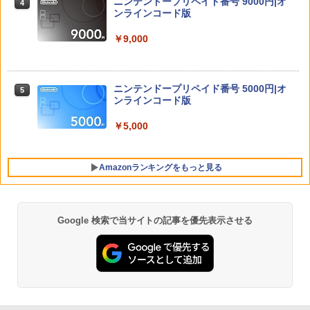
ソニーインタラクティブエンタテインメ
ニンテンドープリペイド番号 9000円|オ
4
4
険スタートダッシュセット)
ント｜SIE グランツーリスモ7【PS5】
ンラインコード版
￥8,470
￥4,290
￥9,000
SanDisk サンディスク microSD Expres
5
ニンテンドープリペイド番号 5000円|オ
5
s Card 256GB for Nintendo Switch 2
【特典】NBA 2K27 PS5版(【先着購入
ンラインコード版
5
BEE-A-SD01A Switch2 microSDカード
封入特典】10,000VC（ゲーム内通貨）
microSD Express Nintendo任天堂ライ
（DLC引換コード）)
￥5,000
センス 高速転送 UHS-I互換 ゲーム保存
メモリーカード 国内正規品 4523052030
￥8,041
185
Amazonランキングをもっと見る
￥9,800
Google 検索で当サイトの記事を優先表示させる
PlayStation 5 デジタル・エディション
【純正品】Xbox ワイヤレス コントロー
【Amazon.co.jp限定】劇場版モノノ怪
1
1
1
日本語専用 Console Language: Japan
ラー + USB-C® ケーブル
第三章 蛇神 (Amazon.co.jp限定オリジ
ese only (CFI-2200B01)
ナル三方背収納ケース付きコレクション)
(オリジナル特典:オリジナル巾着＋メー
￥8,300
カー特典:【坤と離】二振りの剣、十翼よ
￥55,000
り来たる！スタジオ描き下ろしイラスト
ボード付) [Blu-ray]