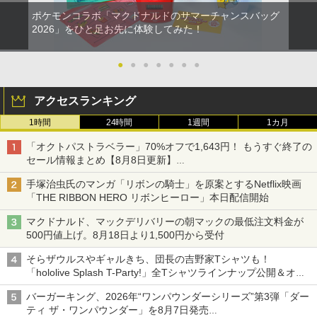
トローラー(CFI-ZCT2J)
s X|S 対応の高精度 H パターン シフター
ポケモンコラボ「マクドナルドのサマーチャンスバッグ
2026」をひと足お先に体験してみた！
￥10,737
￥14,141
【Amazon.co.jp限定】劇場版モノノ怪
5
第三章 蛇神 (オリジナル特典:オリジナル
●
●
●
●
●
●
●
巾着＋メーカー特典:【坤と離】二振りの
剣、十翼より来たる！スタジオ描き下ろ
しイラストボード付) [DVD]
アクセスランキング
1時間
24時間
1週間
1カ月
￥8,800
「オクトパストラベラー」70%オフで1,643円！ もうすぐ終了の
セール情報まとめ【8月8日更新】
ニンテンドーeショップでは「大神 絶景版」が67%オフで990円
手塚治虫氏のマンガ「リボンの騎士」を原案とするNetflix映画
「THE RIBBON HERO リボンヒーロー」本日配信開始
マクドナルド、マックデリバリーの朝マックの最低注文料金が
500円値上げ。8月18日より1,500円から受付
そらザウルスやギャルきち、団長の吉野家Tシャツも！
「hololive Splash T-Party!」全Tシャツラインナップ公開＆オン
ライン販売開始
バーガーキング、2026年“ワンパウンダーシリーズ”第3弾「ダー
ティ ザ・ワンパウンダー」を8月7日発売