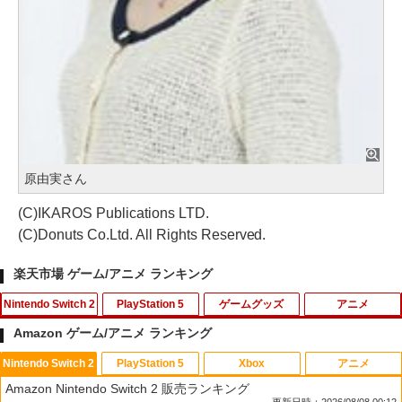
原由実さん
(C)IKAROS Publications LTD.
(C)Donuts Co.Ltd. All Rights Reserved.
楽天市場 ゲーム/アニメ ランキング
Nintendo Switch 2
PlayStation 5
ゲームグッズ
アニメ
Amazon ゲーム/アニメ ランキング
Nintendo Switch 2
PlayStation 5
Xbox
アニメ
カードケース 24枚収納 for Nintendo S
[メール便OK]【新品】【PS5】MotoGP
1
1
Amazon Nintendo Switch 2 販売ランキング
witch 2 Pixel - 緑 -
24［PS5版］[在庫品]
更新日時：2026/08/08 00:12