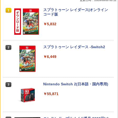
￥1,580
￥920
スプラトゥーン レイダース|オンライン
1
コード版
￥5,832
Samsung microSD Express Card 256
【レビュー評価上昇中】 新型 PS5 Slim /
2
2
GB for Nintendo Switch 2
PS5 Pro 冷却ファン PS5スリム用 冷却
ファン 自動温度検出 3段階風速調整 LED
ライト USB付き 低騒音 急速冷却 放熱
￥6,979
スプラトゥーン レイダース -Switch2
プレステ5スリム用 ディスク/デジタル版
2
対応 PS5 周辺機器 PS5 Pro 新型PS5
￥6,449
￥2,580
ファイアーエムブレム 万紫千紅 【Switc
3
h2】 BEE-P-AACSA
【新品】PS5 Dead by Daylight スペシ
￥8,470
3
Nintendo Switch 2(日本語・国内専用)
3
ャルエディション 公式日本版【CERO:
Z】【メール便】
￥55,871
￥3,220
【楽天ブックス限定特典+特典】ドラゴ
4
ンクエストモンスターズ4 枯れ木の国
のビアンカ・フローラ Switch2版(B2
タペストリー+【早期購入封入特典】冒