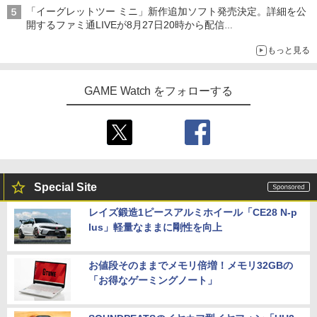
アイスカップに入ったスライムやわたぼう、ベビーサタンなどが
「イーグレットツー ミニ」新作追加ソフト発売決定。詳細を公
オリジナルアートで登場
開するファミ通LIVEが8月27日20時から配信
シリーズ累計100タイトルへ
もっと見る
GAME Watch をフォローする
Special Site
レイズ鍛造1ピースアルミホイール「CE28 N-p
lus」軽量なままに剛性を向上
お値段そのままでメモリ倍増！メモリ32GBの
「お得なゲーミングノート」