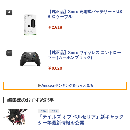
D2枚組)付
￥1,000
うたの☆プリンスさまっ♪ ALL STAR ST
4
AGE -Happy Celebration- Ver.B【Blu-r
【純正品】Xbox 充電式バッテリー + US
4
￥868
【純正品】DualSense ワイヤレスコン
ay】 [ (ゲーム・ミュージック) ]
B-C ケーブル
ニンテンドープリペイド番号 9000円|オ
4
4
トローラー ミッドナイト ブラック(CFI-
ンラインコード版
ZCT2J01)
【中古】 ファンタジーライフi グルグ
ゲーム機ケース ゲーム機収納ケース 収
￥6,864
￥2,618
4
4
ルの竜と時をぬすむ少女／PS5
納ケース スッキリ収納 ゲーム コントロ
￥9,000
【FC/NewFC/SFC/MD1/PCE用】コンパ
￥10,737
ーラー 収納 据え置き 壁掛け 放熱スリッ
5
クトACアダプタ＜ホワイト＞
ト コードスリット シンプル インテリア
￥3,872
テレビ テレビゲーム Switch2(代引不可)
ルパン三世 カリオストロの城 【4K ULT
5
【送料無料】
￥1,640
【純正品】Xbox ワイヤレス コントロー
RA HD】 [ 山田康雄 ]
ニンテンドープリペイド番号 5000円|オ
5
5
【純正品】DualSense ワイヤレスコン
ラー (カーボンブラック)
ンラインコード版
5
￥4,999
トローラー(CFI-ZCT2J)
￥6,864
即納 PS5対応バッグ PS5対応リュック P
￥8,020
5
￥5,000
layStation5対応収納バック PS5対応収
￥10,737
納 Playstation5＆PS5 Digital Edition f
or DualsenseControllerと互換性があり
Star Fox (スターフォックス)
5
Amazonランキングをもっと見る
ます 保護ケース キャリーバッグ 大容量
PS5 ケース 肩掛け 持ち運び 防塵 防水
￥5,327
耐衝撃 (ホワイト)
編集部のおすすめ記事
￥3,960
【Amazon.co.jp限定】劇場版モノノ怪
PS4
PS3
1
第三章 蛇神 (Amazon.co.jp限定オリジ
「テイルズ オブ ベルセリア」新キャラク
ナル三方背収納ケース付きコレクション)
ター等最新情報を公開
(オリジナル特典:オリジナル巾着＋メー