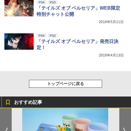
PS4
PS3
「テイルズ オブ ベルセリア」WEB限定
￥8,698
特別チャット公開
2016年5月11日
【Amazon.co.jp限定】劇場版モノノ怪
PS4
PS3
5
第三章 蛇神 (オリジナル特典:オリジナル
「テイルズ オブ ベルセリア」発売日決
巾着＋メーカー特典:【坤と離】二振りの
定！
剣、十翼より来たる！スタジオ描き下ろ
しイラストボード付) [DVD]
2016年4月13日
￥8,800
トップページに戻る
おすすめ記事