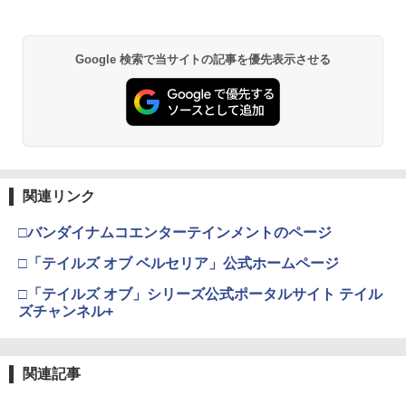
カー特典:【坤と離】二振りの剣、十翼よ
り来たる！スタジオ描き下ろしイラスト
ボード付) [Blu-ray]
Google 検索で当サイトの記事を優先表示させる
￥10,780
劇場版「鬼滅の刃」無限城編 第一章 猗
2
窩座再来 通常版 [Blu-ray]
￥3,964
関連リンク
□バンダイナムコエンターテインメントのページ
劇場版「鬼滅の刃」無限城編 第一章 猗
□「テイルズ オブ ベルセリア」公式ホームページ
3
窩座再来 通常版 [DVD]
□「テイルズ オブ」シリーズ公式ポータルサイト テイル
￥3,523
ズチャンネル+
関連記事
劇場版「鬼滅の刃」無限城編 第一章 猗
4
窩座再来 完全生産限定版 [Blu-ray]