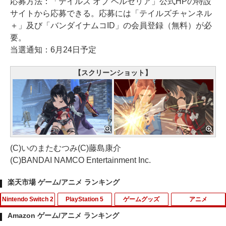
応募方法：「テイルズ オブ ベルセリア」公式HPの特設
サイトから応募できる。応募には「テイルズチャンネル
＋」及び「バンダイナムコID」の会員登録（無料）が必
要。
当選通知：6月24日予定
【スクリーンショット】
(C)いのまたむつみ(C)藤島康介
(C)BANDAI NAMCO Entertainment Inc.
楽天市場 ゲーム/アニメ ランキング
Nintendo Switch 2
PlayStation 5
ゲームグッズ
アニメ
Amazon ゲーム/アニメ ランキング