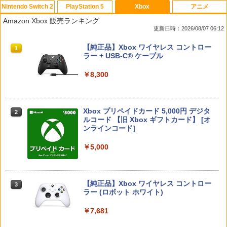
Nintendo Switch 2
PlayStation 5
Xbox
アニメ
【特典】テイルズ オブ エターニア リマ
PS5用 ワイヤレスコントローラー 専用
【中古】ピクロスDS
【中古】【Blu－ray】やはり俺の青春ラ
1
1
1
1
Amazon Xbox 販売ランキング
スター Switch2版(【早期購入特典】超
スキンシール おしゃれなスキンシール
ブコメはまちがっている。続 第4巻
更新日時：2026/08/07 06:12
冒険お役立ちセット)
貼るだけでかんたんドレスアップ 気軽に
初回限定版 スリーブケース・小説付 /
￥350
着せ替えが楽しめるデザインステッカー
及川啓【監督】
スプラトゥーン レイダース|オンライン
PlayStation 5 デジタル・エディション
【純正品】Xbox ワイヤレス コントロー
1
1
1
￥3,722
コード版
日本語専用 Console Language: Japan
ラー + USB-C® ケーブル
￥1,000
￥1,090
ese only (CFI-2200B01)
￥5,832
￥8,300
【中古】ヴァルキリーエリュシオン [初
2
￥55,000
【即納】eFootball Kick-Off! Switch2
2
回生産特典付き] -PS4
ソフト（キーカード）【ポスト投函】※
【ポイント5倍】PS5 横置きスタンド PS
「撫物語」第一巻 / なでこドロー(上)(完
2
2
初回特典は付いていない場合がございま
5 slim スタンド PS5 Pro 水平 スタンド
全生産限定版)【Blu-ray】 [ 西尾維新 ]
￥680
Xbox プリペイドカード 5,000円 デジタ
す
PS5 コンソールホスト ディスプレイ ホ
2
スプラトゥーン レイダース -Switch2
Beast of Reincarnation -PS5 【特典】
ルコード 【旧 Xbox ギフトカード】 [オ
2
ルダー用水平ブラケット PS5デジタル デ
2
￥6,497
プロダクトコード 封入
ンラインコード]
ィスク 熱放散 保護 軽量で頑丈 省スペー
￥3,799
￥6,455
ス 放熱性 安定性 取付 外し 簡単 防塵 耐
熱 防水
￥7,286
￥5,000
【中古】ポチと! ヨッシー ウールワール
3
ド
￥2,380
うたの☆プリンスさまっ♪ ALL STAR ST
Switch2 保護フィルム スイッチ2 保護フ
3
3
AGE -Happy Celebration- Ver.A【Blu-r
ィルム switch2 フィルム Switch2 ガラ
￥733
ay】 [ (ゲーム・ミュージック) ]
【純正品】Xbox ワイヤレス コントロー
スフィルム スイッチ2 フィルム ガイド
3
Nintendo Switch 2(日本語・国内専用)
【純正品】ディスクドライブ(CFI-ZDD1
3
ラー (ロボット ホワイト)
3
貼り付け キット カバー Switch 2 本体
J) PlayStation 5
アクセサリー Nintendo Switch2 ケース
ザ・ナイン・チャーネル -第九納骨室ー
￥6,864
3
￥55,871
可 透明 ブルーライト カット 99％ FIRM
￥7,681
【中古】那由多の軌跡:改【早期予約特
￥11,849
E
4
￥3,388
典】コンプリート・サウンドトラック(C