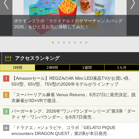
ポケモンコラボ「マクドナルドのサマーチャンスバッグ
2026」をひと足お先に体験してみた！
●
●
●
●
●
●
●
アクセスランキング
1時間
24時間
1週間
1カ月
【Amazonセール】REGZAの4K Mini LED液晶TVがお買い得。
55V型、65V型、75V型の2026年モデルがラインナップ
「スーパーリアル麻雀 Venus Returns」8月27日に発売決定。脱
衣麻雀が3D×VRで復活
発売から2週間は20%オフになるセールが実施
バーガーキング、2026年“ワンパウンダーシリーズ”第3弾「ダー
ティ ザ・ワンパウンダー」を8月7日発売
「特製ガーリックマヨソース」を使用した超大型チーズバーガー
「ドラクエ」×ジェラピケ、コラボ「GELATO PIQUE
encounters DRAGON QUEST」第2弾が本日発売