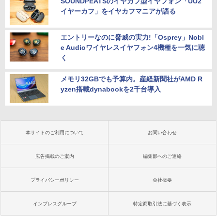
SOUNDPEATSのイヤカフ型イヤフォン「UU2
イヤーカフ」をイヤカフマニアが語る
エントリーなのに脅威の実力!「Osprey」Nobl
e Audioワイヤレスイヤフォン4機種を一気に聴
く
メモリ32GBでも予算内。産経新聞社がAMD R
yzen搭載dynabookを2千台導入
本サイトのご利用について
お問い合わせ
広告掲載のご案内
編集部へのご連絡
プライバシーポリシー
会社概要
インプレスグループ
特定商取引法に基づく表示