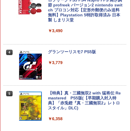
ー 入れ物 コンパクト 収納
節 profreek バージョン2 nintendo swit
ch プロコン対応【定形外郵便のみ送料
無料】Playstation 5特許取得済み 日本
￥2,980
製 しまリス堂
￥3,490
【7週連続1位】inklink公式 Switch / Sw
4
itch2 コントローラー 最新モデル 最新フ
ァームウェア プロコン プロコン2 プロコ
ントローラー スイッチ2 スイッチ Switc
グランツーリスモ7 PS5版
4
h コントローラー ワイヤレスコントロー
ラー 連射機能 ワイヤレス switch2コン
￥3,779
トローラ Switch2コントローラー
￥2,960
【特典】真・三國無双2 with 猛将伝 Re
5
【特典】テイルズ オブ エターニア リマ
mastered PS5版(【早期購入封入特
5
スター Switch2版(【早期購入特典】超
典】「赤兎鐙『真・三國無双2』レトロ
冒険お役立ちセット)
スタイル」DLC)
￥3,722
￥6,358