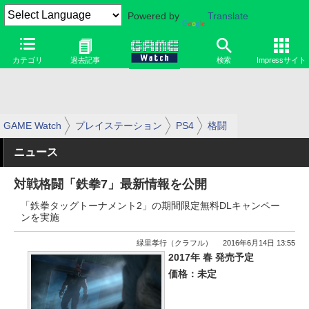
Powered by
Translate
カテゴリ
過去記事
検索
Impressサイト
GAME Watch
プレイステーション
PS4
格闘
ニュース
対戦格闘「鉄拳7」最新情報を公開
「鉄拳タッグトーナメント2」の期間限定無料DLキャンペー
ンを実施
緑里孝行（クラフル）
2016年6月14日 13:55
2017年 春 発売予定
価格：未定