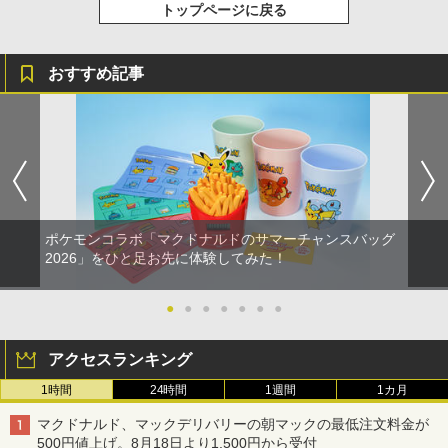
￥4,950
Nintendo Switch 2(日本語・国内専用)
【純正品】ディスクドライブ(CFI-ZDD1
トップページに戻る
3
3
J) PlayStation 5
￥8,020
￥55,871
￥11,849
おすすめ記事
Thunderbolt Fantasy 東離劍遊紀4 4(完
劇場版「鬼滅の刃」無限城編 第一章 猗
4
3
全生産限定版)【Blu-ray】 [ 鳥海浩輔 ]
窩座再来 通常版 [DVD]
【純正品】Xbox 充電式バッテリー + US
4
B-C ケーブル
￥6,436
￥3,523
【純正品】DualSense ワイヤレスコン
ニンテンドープリペイド番号 9000円|オ
4
4
トローラー ミッドナイト ブラック(CFI-
ンラインコード版
￥2,618
ZCT2J01)
￥9,000
￥10,737
「劇場版 あの日見た花の名前を僕達はま
劇場版「鬼滅の刃」無限城編 第一章 猗
5
4
だ知らない。」4K Ultra HD Blu-ray(通
窩座再来 完全生産限定版 [Blu-ray]
ポケモンコラボ「マクドナルドのサマーチャンスバッグ
【国内正規品】Thrustmaster スラスト
5
常版)【4K ULTRA HD】 [ 超平和バスタ
2026」をひと足お先に体験してみた！
マスター TH8S シフター - PC、PS4、P
ニンテンドープリペイド番号 5000円|オ
ーズ ]
5
￥8,698
【純正品】DualSense ワイヤレスコン
S5、PS5 Pro、Xbox One、Xbox Serie
ンラインコード版
5
トローラー(CFI-ZCT2J)
s X|S 対応の高精度 H パターン シフター
￥6,658
●
●
●
●
●
●
●
￥5,000
￥10,737
￥14,141
【Amazon.co.jp限定】劇場版モノノ怪
アクセスランキング
5
第三章 蛇神 (オリジナル特典:オリジナル
1時間
24時間
1週間
1カ月
巾着＋メーカー特典:【坤と離】二振りの
剣、十翼より来たる！スタジオ描き下ろ
マクドナルド、マックデリバリーの朝マックの最低注文料金が
しイラストボード付) [DVD]
500円値上げ。8月18日より1,500円から受付