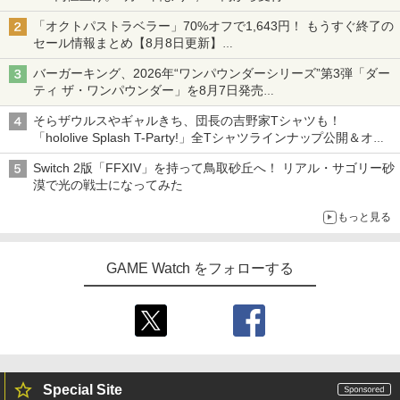
￥8,800
「オクトパストラベラー」70%オフで1,643円！ もうすぐ終了の
セール情報まとめ【8月8日更新】
ニンテンドーeショップでは「大神 絶景版」が67%オフで990円
バーガーキング、2026年“ワンパウンダーシリーズ”第3弾「ダー
ティ ザ・ワンパウンダー」を8月7日発売
「特製ガーリックマヨソース」を使用した超大型チーズバーガー
そらザウルスやギャルきち、団長の吉野家Tシャツも！
「hololive Splash T-Party!」全Tシャツラインナップ公開＆オン
ライン販売開始
Switch 2版「FFXIV」を持って鳥取砂丘へ！ リアル・サゴリー砂
漠で光の戦士になってみた
もっと見る
GAME Watch をフォローする
Special Site