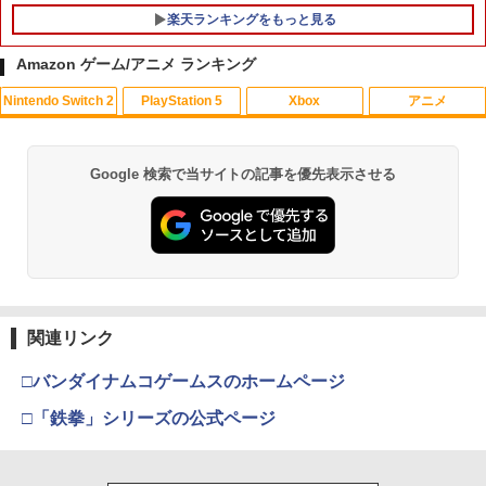
楽天ランキングをもっと見る
Amazon ゲーム/アニメ ランキング
Nintendo Switch 2
PlayStation 5
Xbox
アニメ
U.C.ガンダムBlu-rayライブラリーズ 機
1
動戦士ガンダム 逆襲のシャア【Blu-ra
y】 [ 古谷徹 ]
Google 検索で当サイトの記事を優先表示させる
スプラトゥーン レイダース|オンライン
PlayStation 5 デジタル・エディション
【純正品】Xbox ワイヤレス コントロー
【Amazon.co.jp限定】劇場版モノノ怪
1
1
1
1
￥3,344
コード版
日本語専用 Console Language: Japan
ラー + USB-C® ケーブル
第三章 蛇神 (Amazon.co.jp限定オリジ
ese only (CFI-2200B01)
ナル三方背収納ケース付きコレクション)
(オリジナル特典:オリジナル巾着＋メー
￥5,832
￥8,300
カー特典:【坤と離】二振りの剣、十翼よ
￥55,000
「天気の子」Blu-rayスタンダード・エ
2
り来たる！スタジオ描き下ろしイラスト
ディション【Blu-ray】 [ 醍醐虎汰朗 ]
ボード付) [Blu-ray]
【純正品】Xbox ワイヤレス コントロー
2
￥4,290
関連リンク
￥10,780
スプラトゥーン レイダース -Switch2
Beast of Reincarnation -PS5 【特典】
ラー (ロボット ホワイト)
2
2
プロダクトコード 封入
￥6,449
□バンダイナムコゲームスのホームページ
￥7,681
￥7,286
【特典付】【Blu-ray】【新品】 劇場版
3
劇場版「鬼滅の刃」無限城編 第一章 猗
□「鉄拳」シリーズの公式ページ
2
「鬼滅の刃」無限城編 第一章 猗窩座再
窩座再来 通常版 [Blu-ray]
来 通常版 Blu-ray 佐賀
【純正品】Xbox ワイヤレス コントロー
3
￥3,982
ラー (カーボンブラック)