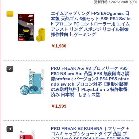
更新日時：2026/08/08 02:00
【10%OFFクーポン配布中】【365日完
エイムアップリング FPS EVOgames 日
1
1
全保証】 Nintendo Switch2 保護フィル
本製 天然ゴム 6個セット PS5 PS4 Switc
ム 任天堂 Switch2 フィルム スイッチ2
h プロコン PC コントローラー用 エイム
保護フィルム ブルーライトカット 7.9イ
アシスト リング スポンジ リコイル制御
ンチ 10H ガラスザムライ 液晶保護フィ
操作性向上 ゲーミング
ルム OVER`s オーバーズ TP01
￥1,980
￥1,480
PRO FREAK Aoi V3 プロフリーク PS5
2
【新品】【NS2H】ゲーム用セパレート
PS4 NS pro Aoi 凸型 FPS 無段階高さ調
2
型クリアケース リラックマ[在庫品]
節profreak バージョン3 PS4 PS5 ninte
ndo switch プロコン対応【定形外郵便
のみ送料無料】Playstation 5 特許取得
￥1,910
済み 日本製 しまリス堂
￥1,999
【マラソン期間ポイント2倍＆クーポン
3
あり】【スイッチ2対応ケースあり】 Ni
ntendo Switch 2 Switch2 ケース 有機E
PRO FREAK V2 KURENAI ( フリーク +
3
L シンプル 名入れ 名前入れ 本体 スイッ
ゴムキャップ ) ショートタイプ 凸型 プ
チ ライト 任天堂 ニンテンドー 保護 カバ
ロフリーク PS5 PS4 NSpro FPS 高さ調