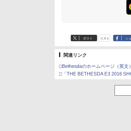
エクスプレスカード
す
ルエフェクトスティッ
6GB）
クと3.5mmオーディオ
ジャック付き
ポスト
リスト
シ
関連リンク
□Bethesdaのホームページ（英文
□「THE BETHESDA E3 2016 