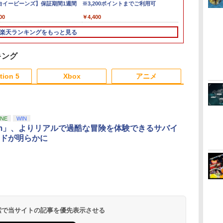
ッ
地震
台イービーンズ】保証期間1週間
ポーチ ブラック
ステーション5ソフト／
【Switch2】 POT-P-
※3,200ポイントまでご利用可
特典付】【Switch2】
古】[PS5] ドラゴンク
Edition 【Sw
古】[PS5] 仁
ジョイコン 
￥3,840
コ
熱改
アクション・ゲーム
ABK2A
Starsand Island（スタ
エストVII
NXS-P-ACBA
版 コーエー
ル 有機ELモデ
00
￥1,908
￥2,010
￥3,405
￥4,400
￥5,540
￥4,450
￥6,300
￥5,050
￥1,580
 軽
ーサンド・アイラン
Reimagined(ドラクエ
ムス(2026020
2159
やす
対応
ド） [BEE-P-ABB2B
7 リイマジンド) スクウ
楽天ランキングをもっと見る
5
NSW2 スタ-サンド ア
ェア・エニックス
イランド]
(20260205)
キング
3
4
5
6
tion 5
Xbox
アニメ
3
3
3
3
4
4
4
4
5
5
5
5
6
6
6
6
ONE
WIN
rim」、よりリアルで過酷な冒険を体験できるサバイ
ドが明らかに
「劇場版 少女☆歌劇 レ
劇場版 転生したらスラ
ミュージカル「忍たま
「チェンソー
ヴュースタァライト」
イムだった件 蒼海の涙
乱太郎」第15弾 忍術学
ザ・ステージ
オーケストラコンサー
編 (Blu-ray特装限定版)
園 学園祭【Blu-ray】 [
【Blu-ray】
】
ト revival Blu-ray【通
【Blu-ray】 [ 岡咲美保
(ミュージカル) ]
￥6,536
￥7,722
￥7,722
￥11,286
）
常版】 [ スタァライト
]
ダ
イ
無
Nintendo Switch 2(日
【純正品】ディスクド
【純正品】Xbox ワイ
【Amazon.co.jp限
ニンテンドープリペイ
【純正品】DualSense
【純正品】Xbox 充電
劇場版「鬼滅の刃」無
ニンテンドープリペイ
【純正品】DualSense
【国内正規品】
『映画 ラブライブ！蓮
ニンテンドー
プレイステー
【純正品】Xbox
【Amazon.co
九九組 ]
ー
座再
本語・国内専用)
ライブ(CFI-ZDD1J)
ヤレス コントローラー
定】劇場版モノノ怪 第
ド番号 9000円|オンラ
ワイヤレスコントロー
式バッテリー + USB-C
限城編 第一章 猗窩座
ド番号 5000円|オンラ
ワイヤレスコントロー
Thrustmaster スラス
ノ空女学院スクールア
ド番号 1000
トアチケット 10
ワイヤレス 
定】劇場版モ
コ
PlayStation 5
(カーボンブラック)
三章 蛇神
インコード版
ラー ミッドナイト ブ
ケーブル
再来 完全生産限定版
インコード版
ラー(CFI-ZCT2J)
トマスター TH8S シフ
イドルクラブ Bloom
インコード版
オンラインコ
ラー Series 2
三章 蛇神 (
￥55,491
(Amazon.co.jp限定オ
ラック(CFI-ZCT2J01)
[Blu-ray]
ター - PC、PS4、
Garden Party』Blu-
Edition (ホ
特典:オリジ
 検索で当サイトの記事を優先表示させる
￥11,980
￥8,020
￥10,780
￥9,000
￥10,737
￥2,618
￥8,698
￥5,000
￥10,737
￥14,141
￥8,589
￥1,000
￥10,000
￥18,500
￥8,800
リジナル三方背収納ケ
PS5、PS5 Pro、Xbox
ray（特装限定版）
メーカー特典
ース付きコレクション)
One、Xbox Series X|S
離】二振りの