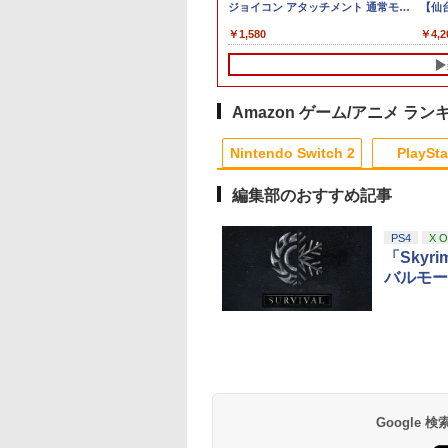
880
間
:BOOT PS5版
※3,200ポイントまでご利用可
Switch2 メタモン ポケ
Souls(【早期購入封入
納 ケース スイッチ 2
FPS 音ゲー 荒野行動
ジョイコン アタッチメント 通常モデ
ップホルダー 2個セ
スタンド 転倒防止 
【仙
早期購入同梱特典】
モン
特典】ロビーのアイテ
収納バッグ 防塵 防汚
PUBG Apex CoD 高感
ル 有機ELモデル対応 グリップ ◇TNS-
ト スイッチ2 ジョイ
対策 傷付き防止 放
358
￥4,400
￥7,950
￥6,782
￥1,000
￥1,280
￥1,580
￥1,450
￥1,698
￥4,2
EINS;GATE 変移
ムセット)
耐衝撃 全面保護型 大容
度 銀繊維 手汗対策 鬼
2159
ン コントローラー用
善 簡単取り付け Ps5
のオクテット」
量 ゲームカード 小物収
サック 6個入り
量 持ちやすい 握り
Slim/Ps5 Pro/Ps5 
)
納可 持ち運び便利
い 携帯便利
プレイステーション
PlayStation 5
Amazon ゲーム/アニメ ラン
10
1
2
Nintendo Switch 2
PlaySta
編集部のおすすめ記事
10
10
10
10
1
1
1
1
2
2
2
2
PS4
X 
「Sky
バルモー
記II 2【Blu-
転生したらスライムだ
【中古】【Blu−ray】
映画『THE FIRST
】 [ 悠木碧 ]
った件 第4期 4(特装限
THE IDOLM＠
SLAM DUNK』
定版)【Blu-ray】 [ 岡
STER
STANDARD
,297
咲美保 ]
CINDERELLA
EDITION【Blu-ray
￥15,444
￥1,010
￥3,850
GIRLS 1stLIVE
（早期予約特典なし
天堂ライセンス商
イステーション ス
tDo M30 Xboxシリ
トよ永遠に
ニンテンドープリペイ
【Amazon.co.jp限
GameSir G7 SE 有線
【Amazon.co.jp限
スプラトゥーン レイダ
PlayStation 5 デジタ
【純正品】Xbox ワイ
劇場版「鬼滅の刃」無
スプラトゥーン レイ
Beast of
【純正品】Xbox ワ
劇場版「鬼滅の刃」
WONDERFUL M＠
[ 井上雄彦 ]
Samsung
チケット 15,000円
 | S、Xbox
EL3199 7 [Blu-
ド番号 2000円|オンラ
定】 Logicool G ハン
ゲームコントローラー
定】劇場版「僕の心の
ース|オンラインコード
ル・エディション 日本
ヤレス コントローラー
限城編 第一章 猗窩座再
ース -Switch2
Reincarnation -PS5
ヤレス コントローラ
限城編 第一章 猗窩
GIC！！Blu−ray
roSD Express
ンラインコード版
e、およびWindows
インコード版
コン G923 グランツー
XBOX Series X|S
ヤバイやつ」 Blu-
版
語専用 Console
+ USB-C® ケーブル
来 通常版 [Blu-ray]
【特典】プロダクト
(ロボット ホワイト)
来 通常版 [DVD]
BOX 初回限定版 特
￥6,449
d 256GB for
線コントローラー
リスモ7 Forza
XBOX One Windows
ray（Amazon.co.jp特
Language: Japanese
ード 封入
典Blu−ray付 / 大橋彩香
Google
在庫切れです。
,000
590
760
￥2,000
￥38,800
￥6,499
￥8,800
￥5,832
￥55,000
￥8,300
￥3,982
￥7,286
￥7,681
￥3,523
tendo Switch
タンレイアウト - 正
Horizon 6 G923d
10/11用 PCコントロー
典：Blu-rayスリーブケ
only (CFI-2200B01)
【出演】
サムスン マイクロ
ライセンスされて
ラーゲームパッド ホー
ース） [Blu-ray]