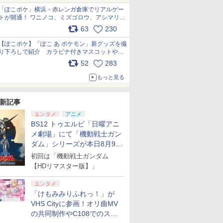
「ぽこポケ」横浜・赤レンガ倉庫でリアルゲー
トが開通！ ワニノコ、ミズゴロウ、アシマリ登
場シーンをレポート pic.x.com/LDgEByVl6D
63
230
【ぽこポケ】「ぽこ あ ポケモン」新グッズを撮
り下ろしで紹介 カラビナ付きマスコットやス
クエアポーチが仲間入り
52
283
pic.x.com/XmVAgBxaW5
もっと見る
新記事
エンタメ
アニメ
BS12 トゥエルビ「日曜アニ
メ劇場」にて「機動戦士ガン
ダム」シリーズが本日8月9日
から8週連続で放送
初回は「機動戦士ガンダム
【HDリマスター版】」
エンタメ
「けもみみりふれっ！」が
VHS Cityに参画！オリ曲MV
の共同制作やC108でのスペ