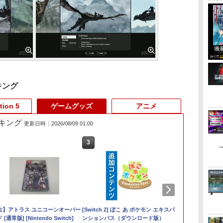
キング
tion 5
ゲームグッズ
アニメ
キング
更新日時：2026/08/09 01:00
3
3
4
4
3
5
5
6
6
1
&マ
古】アトラス ユニコーンオーバー
Nintendo Switch 2
【中古】龍が如く 維
テイルズ オブ エター
【中古】PS5EDENS
[Switch 2] ぽこ あ ポケモン エキスパ
Game Source
【当店独自で＋P10倍
あつまれ ど
【当店独自で＋
NintendoS
グリ
[通常版] [Nintendo Switch]
Proコントローラー用
新！ 極ソフト:プレイ
ニア リマスター
ZERO
ンションパス（ダウンロード版）
Entertainment 【封入
★要エントリー】【中
森 Nintendo 
★要エントリ
セット レッド