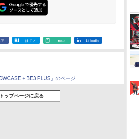
(オリジナル特典:オリ
対応の高精度 H パター
より来たる！
ジナル巾着＋メーカー
ン シフター
描き下ろしイ
特典:【坤と離】二振り
ード付) [DVD
の剣、十翼より来た
る！スタジオ描き下ろ
しイラストボード付)
[Blu-ray]
ェア
はてブ
note
LinkedIn
）
SHOWCASE + BE3 PLUS」のページ
トップページに戻る