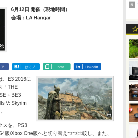
6月12日 開催（現地時間）
会場：LA Hangar
ェア
はてブ
note
LinkedIn
3 2016に
「THE
SE + BE3
 V: Skyrim
た。
スを、PS3
PS4版/Xbox One版へと切り替えつつ比較し、また、