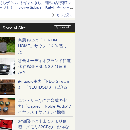
そらザウルスやギャルきち、団長の吉野家Tシ
ャツも！「hololive Splash T-Party!」全Tシャツ
ラインナップ公開＆オンライン販売開始
もっと見る
Special Site
鳥肌ものの「DENON
HOME」サウンドを体感し
た！
総合オーディオブランドに進
化するSHANLINGとは何者
か？
iFi audio主力「NEO Stream
3」「NEO iDSD 3」に迫る
エントリーなのに脅威の実
力!「Osprey」Noble Audioワ
イヤレスイヤフォン4機種を
一気に聴く
お値段そのままでメモリ倍
増！メモリ32GBの「お得な