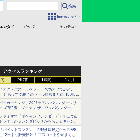
Impress サイト
全カテゴリ
エンタメ
グッズ
アクセスランキング
時間
24時間
1週間
1カ月
「オクトパストラベラー」70%オフで1,643
円！ もうすぐ終了のセール情報まとめ【8月8日
更新】
バーガーキング、2026年“ワンパウンダーシリ
ニンテンドーeショップでは「大神 絶景版」が
ーズ”第3弾「ダーティ ザ・ワンパウンダー」を
67%オフで990円
8月7日発売
ファミマで「ポケモンフレンダ」ピカチュウ&
「特製ガーリックマヨソース」を使用した超大
ゼラオラのフレンダピックがもらえるキャンペ
型チーズバーガー
ーン開催！
「パペットスンスン」の郵便局限定グッズが8
月12日より販売開始！ マスコットやがまぐち、
レターセットなどが登場