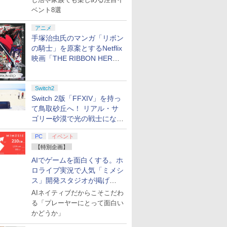
スタジオ
ル効果スティック付き
より来たる！スタジオ
SDエクスプレスカード
います
ルエフェク
ベント8選
ラストボ
ビデオゲームコントロ
描き下ろしイラストボ
256GB）
クと3.5
]
ーラー（ブラック）
ード付) [Blu-ray]
ジャック付
アニメ
手塚治虫氏のマンガ「リボン
の騎士」を原案とするNetflix
映画「THE RIBBON HERO
リボンヒーロー」本日配信開
始
Switch2
Switch 2版「FFXIV」を持っ
て鳥取砂丘へ！ リアル・サ
ゴリー砂漠で光の戦士になっ
てみた
PC
イベント
【特別企画】
AIでゲームを面白くする。ホ
ロライブ実況で人気「ミメシ
ス」開発スタジオが掲げ
る“AI活用の信念”とは？【講
AIネイティブだからこそこだわ
演レポート】
る「プレーヤーにとって面白い
かどうか」