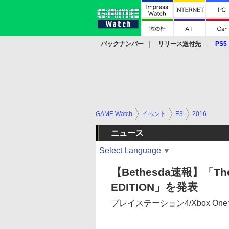
バックナンバー
リリース送付先
PS5
モバイル
eスポーツ
クラウド
PS
GAME Watch
イベント
E3
2016
ニュース
Select Language
▼
【Bethesda速報】「The El
EDITION」を発表
プレイステーション4/Xbox O