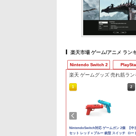
楽天市場 ゲーム/アニメ ラン
Nintendo Switch 2
PlaySta
楽天 ゲームグッズ 売れ筋ラン
3
10
10
1
1
1
2
2
2
バー
 あ ポケモン
典】
[Switch 2] ぽこ あ ポケモン エキスパ
7月31日発売 予約 ぬい
【特典】MARVEL
【10倍ポイント】
鬼エイム 指サック ゲー
NintendoSwitch対応 ゲームガン 2個
グリップホルダー
【8/4-11 当店P5倍!
【中
INS;GATE
ンションパス（ダウンロード版）
ポーチ for Nintendo
Tōkon: Fighting
Nintendo Switch 2 収
ム スマホ ゲーミング
セット レッド＋ブルー 銃型 スイッチ
Switch2 Joy-Con 
ラソン!】PS5 縦置き
ロード 