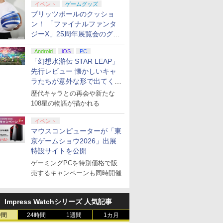
イベント
ゲームグッズ
ブリッツボールのクッショ
ン！ 「ファイナルファンタ
ジーX」25周年展覧会のグッ
ズ情報が公開
Android
iOS
PC
「幻想水滸伝 STAR LEAP」
先行レビュー 懐かしいキャ
ラたちが意外な形で出てくる
シリーズ完全新作！
歴代キャラとの再会や新たな
108星の物語が描かれる
イベント
マウスコンピューターが「東
京ゲームショウ2026」出展
特設サイトを公開
ゲーミングPCを特別価格で販
売するキャンペーンも同時開催
Impress Watchシリーズ 人気記事
時間
24時間
1週間
1カ月