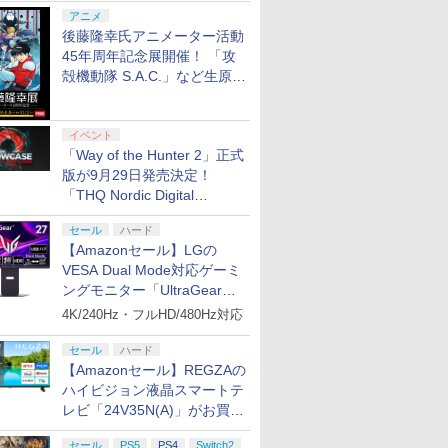
シャルコラボ広告を掲出
アニメ
後藤隆幸氏アニメーター活動
45年周年記念展開催！ 「攻
殻機動隊 S.A.C.」など生原
画、総作画監督修正が展示
イベント
「Way of the Hunter 2」正式
版が9月29日発売決定！
「THQ Nordic Digital
Showcase 2026」まとめ
セール
ハード
【Amazonセール】LGの
VESA Dual Mode対応ゲーミ
7
7
2
8
8
9
9
3
10
10
ングモニター「UltraGear
27G850A-B」がお買い得！
4K/240Hz・フルHD/480Hz対応
セール
ハード
【Amazonセール】REGZAの
ハイビジョン液晶スマートテ
レビ「24V35N(A)」がお買い
うぶつの
P10倍
witch対応 ゲームガン 2個
[Switch 2] スプラトゥ
ソニー・インタラクテ
【中古】アトラス ユニコーンオーバー
バイオハザード レクイ
エイムリング
ぽこ あ ポケモン
【特典】
[Switch 2] ぽこ あ ポ
7月31日発
【特典】MA
得！
Switch 2
ー】【中
＋ブルー 銃型 スイッチ
ーン レイダース（ダウ
ィブエンタテインメン
ロード [通常版] [Nintendo Switch]
エム Switch2版
KontrolFreek 【
STEINS;GATE
ンションパス（ダウンロー
ポーチ for 
Tōkon: Fi
セール
PS5
PS4
Switch2