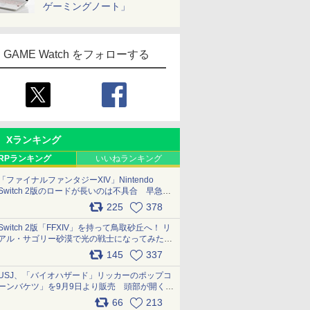
ゲーミングノート」
GAME Watch をフォローする
Xランキング
RPランキング
いいねランキング
「ファイナルファンタジーXIV」Nintendo
Switch 2版のロードが長いのは不具合 早急に
アップデートできるよう対応中
225
378
pic.x.com/s9S3nRCAGa
Switch 2版「FFXIV」を持って鳥取砂丘へ！ リ
アル・サゴリー砂漠で光の戦士になってみた
pic.x.com/qyOfL2uv1n
145
337
USJ、「バイオハザード」リッカーのポップコ
ーンバケツ」を9月9日より販売 頭部が開く仕
組み。味は恐怖を堪のう「味噌フレーバー」
66
213
pic.x.com/81MuXGahVM