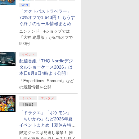
￥7,880
itch2】
王3 通常
アタッチメント 通常モデ
ンロード版）※4,800ポ
ト スティックモジュー
【仙台イービーンズ】保証期間1週間
Precision Rings 4005-
RE:BOOT PS5版
※3,200ポイントまでご利
Switch2
Souls(
WIN
￥7,760
D
テクモゲー
ル対応 グリップ ◇TNS-
イントまでご利用可 ■
ル（DualSense
MIX 】 コントローラー
(【早期購入同梱特典】
モン
特典】ロビ
￥6,480
￥2,679
「オクトパストラベラー」
￥4,200
￥1,890
￥6,358
￥4,400
￥7,950
￥6,782
6)
Edge(TM) ワイヤレス
用 エイムアシスト FPS
「STEINS;GATE 変移
ムセット)
70%オフで1,643円！ もうす
コントローラー用）
精度向上 オーバーエイ
空間のオクテット」
ぐ終了のセール情報まとめ
[CFI-ZSM1G PS5 デュ
ム防止 ソフト ミディア
DLC)
アルセンスエッジ ステ
ム ハード 3種セット
【8月8日更新】
ニンテンドーeショップでは
ィックモジュール]
PS5 PS4 Xbox Switch
「大神 絶景版」が67%オフで
Pro スカフコントロー
990円
7
8
9
10
ラー用 ブラック パープ
ル グリーン
イベント
配信番組「THQ Nordicデジ
タルショーケース2026」は
7
7
7
7
8
8
8
8
9
9
9
9
10
10
10
10
本日8月8日4時より公開！
「Expeditions: Samurai」など
マン」
幼女戦記II 1【Blu-
幼女戦記II 3【Blu-
幼女戦記II 2【Blu-
転生したら
の最新情報を公開
 レゼ篇
ray】 [ 悠木碧 ]
ray】 [ 悠木碧 ]
ray】 [ 悠木碧 ]
った件 第4
定版)【Blu-
イベント
エンタメ
￥11,297
￥11,297
￥11,297
咲美保 ]
【特集】
￥15,444
プリペイ
ション ス
 Elite
.jp限
ぽこ あ ポケモン エキ
PlayStation 5 デジタ
GameSir G7 HE 有線
劇場版「鬼滅の刃」無
「ドラクエ」「ポケモン」
ニンテンドープリペイ
プレイステーション ス
HyperX Clutch
【Amazon.co.jp限
【任天堂ライセンス商
プレイステーション ス
8BitDo M30 Xboxシリ
ヤマトよ永遠に
ニンテンド
【Amazon.
GameSir 
【Amazon.
円|オンラ
,000円|
コントロー
ノノ怪 第
スパンションパス|オン
ル・エディション 日本
ゲームコントローラー
限城編 第一章 猗窩座再
ド番号 500円|オンライ
トアチケット 3,000円|
Gladiate Xbox公式ラ
定】劇場版モノノ怪 第
品】Samsung
トアチケット 15,000円
ーズX | S、Xbox
REBEL3199 7 [Blu-
ド番号 20
定】 Logic
ゲームコン
定】劇場版
「ちいかわ」など2026年夏
ード版
 Core
オリジナル
ラインコード版
語専用 (CFI-2200B01)
XBOX Series X|S
来 完全生産限定版
ンコード版
オンラインコード版
イセンス ゲーミング コ
三章 蛇神 (オリジナル
microSD Express
|オンラインコード版
One、およびWindows
ray]
インコード
コン G92
XBOX Seri
ヤバイやつ」
イベントまとめ【夏休み特
ワイト)
ナル巾着＋
+ ディスクドライブ
XBOX One Windows
[DVD]
ントローラー 有線 日本
特典:オリジナル巾着＋
Card 256GB for
の有線コントローラー
リスモ7 Fo
XBOX One
ray（Amaz
集】
￥4,400
￥66,980
￥7,999
￥7,828
￥500
￥3,000
￥4,980
￥9,900
現在在庫切れです。
￥15,000
￥4,590
￥8,760
￥2,000
￥38,800
￥6,499
￥8,800
限定グッズは見逃し厳禁！ 推
:【坤と
(CFI-ZDD1J) セット
10/11用 PCコントロー
正規代理店品 6L366AA
メーカー特典:【坤と
Nintendo Switch
6ボタンレイアウト - 正
Horizon 6
10/11用
典：Blu-
剣、十翼
ラーゲームパッド ホー
し活や家族でも楽しめる注目イ
離】二振りの剣、十翼
2（サムスン マイクロ
式にライセンスされて
ラーゲーム
ース） [Blu