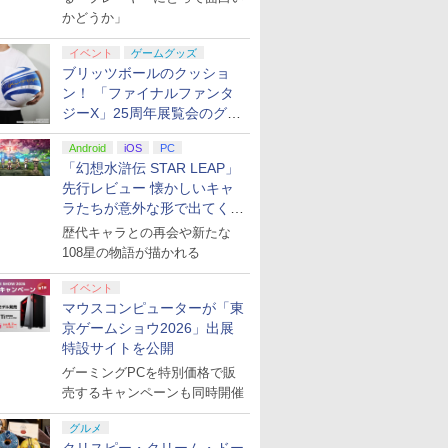
かどうか」
イベント
ゲームグッズ
ブリッツボールのクッショ
ン！ 「ファイナルファンタ
ジーX」25周年展覧会のグッ
ズ情報が公開
Android
iOS
PC
「幻想水滸伝 STAR LEAP」
先行レビュー 懐かしいキャ
ラたちが意外な形で出てくる
シリーズ完全新作！
歴代キャラとの再会や新たな
108星の物語が描かれる
イベント
マウスコンピューターが「東
京ゲームショウ2026」出展
特設サイトを公開
ゲーミングPCを特別価格で販
売するキャンペーンも同時開催
グルメ