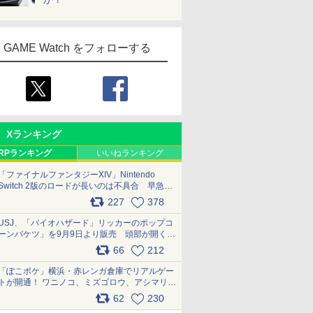
GAME Watch をフォローする
Xランキング
RPランキング
いいねランキング
「ファイナルファンタジーXIV」Nintendo
Switch 2版のロードが長いのは不具合 早急に
アップデートできるよう対応中
227
378
pic.x.com/s9S3nRCAGa
USJ、「バイオハザード」リッカーのポップコ
ーンバケツ」を9月9日より販売 頭部が開く仕
組み。味は恐怖を堪のう「味噌フレーバー」
66
212
pic.x.com/81MuXGahVM
「ぽこポケ」横浜・赤レンガ倉庫でリアルゲー
トが開通！ ワニノコ、ミズゴロウ、アシマリ登
場シーンをレポート pic.x.com/LDgEByVl6D
62
230