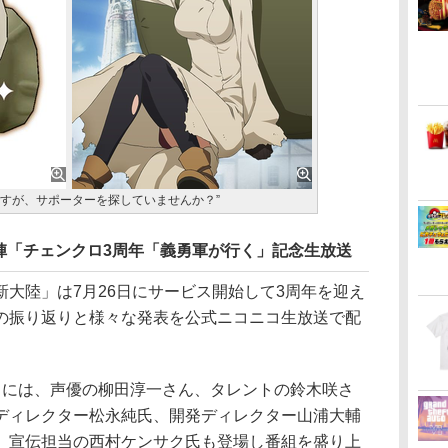
ですが、サポーターを探していませんか？”
陣「チェンクロ3周年「義勇軍が行く」記念生放送
大陸」は7月26日にサービス開始して3周年を迎え
の振り返りと様々な発表を公式ニコニコ生放送で配
には、声優の柳田淳一さん、タレントの鈴木咲さ
ディレクター松永純氏、開発ディレクター山浦大輔
、宣伝担当の西村ケンサク氏も登場し番組を盛り上