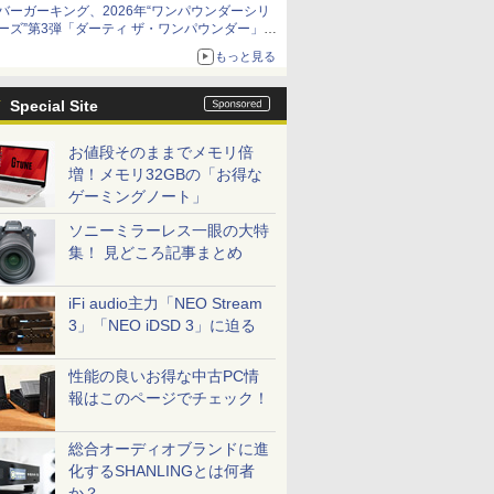
バーガーキング、2026年“ワンパウンダーシリ
ーズ”第3弾「ダーティ ザ・ワンパウンダー」を
8月7日発売
もっと見る
「特製ガーリックマヨソース」を使用した超大
型チーズバーガー
Special Site
お値段そのままでメモリ倍
増！メモリ32GBの「お得な
ゲーミングノート」
ソニーミラーレス一眼の大特
集！ 見どころ記事まとめ
iFi audio主力「NEO Stream
3」「NEO iDSD 3」に迫る
性能の良いお得な中古PC情
報はこのページでチェック！
総合オーディオブランドに進
化するSHANLINGとは何者
か？