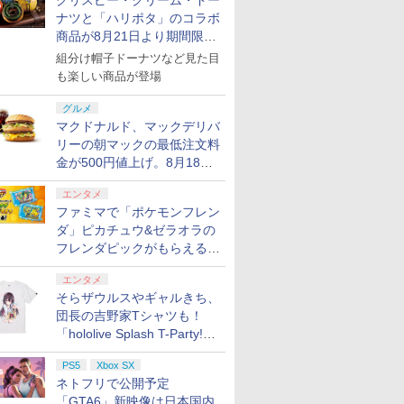
クリスピー・クリーム・ドー
ナツと「ハリポタ」のコラボ
商品が8月21日より期間限定
で発売
組分け帽子ドーナツなど見た目
も楽しい商品が登場
グルメ
マクドナルド、マックデリバ
リーの朝マックの最低注文料
金が500円値上げ。8月18日
より1,500円から受付
エンタメ
ファミマで「ポケモンフレン
ダ」ピカチュウ&ゼラオラの
フレンダピックがもらえるキ
ャンペーン開催！
エンタメ
そらザウルスやギャルきち、
団長の吉野家Tシャツも！
「hololive Splash T-Party!」
全Tシャツラインナップ公開
PS5
Xbox SX
＆オンライン販売開始
ネトフリで公開予定
「GTA6」新映像は日本国内