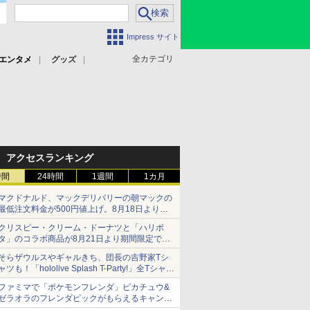
Impress サイト
全カテゴリ
エンタメ
グッズ
アクセスランキング
時間
24時間
1週間
1カ月
マクドナルド、マックデリバリーの朝マックの
最低注文料金が500円値上げ。8月18日より
1,500円から受付
クリスピー・クリーム・ドーナツと「ハリポ
タ」のコラボ商品が8月21日より期間限定で発
売
そらザウルスやギャルきち、団長の吉野家Tシ
組分け帽子ドーナツなど見た目も楽しい商品が
ャツも！「hololive Splash T-Party!」全Tシャツ
登場
ラインナップ公開＆オンライン販売開始
ファミマで「ポケモンフレンダ」ピカチュウ&
ゼラオラのフレンダピックがもらえるキャンペ
ーン開催！