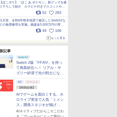
【ぽこポケ】「ぽこ あ ポケモン」新グッズを撮
り下ろしで紹介 カラビナ付きマスコットやス
クエアポーチが仲間入り
52
283
pic.x.com/XmVAgBxaW5
任天堂、令和8年熊本地震で被災したSwitch2な
どの無償修理を実施。義援金5,000万円の寄付
も発表 pic.x.com/BAYsMfUfUC
49
106
もっと見る
新記事
Switch2
Switch 2版「FFXIV」を持っ
て鳥取砂丘へ！ リアル・サ
ゴリー砂漠で光の戦士になっ
てみた
PC
イベント
【特別企画】
AIでゲームを面白くする。ホ
ロライブ実況で人気「ミメシ
ス」開発スタジオが掲げ
る“AI活用の信念”とは？【講
AIネイティブだからこそこだわ
演レポート】
る「プレーヤーにとって面白い