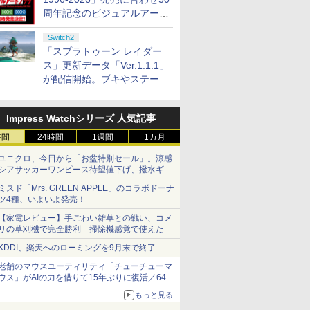
周年記念のビジュアルアート
ブック3冊同時発売が決定
Switch2
「スプラトゥーン レイダー
ス」更新データ「Ver.1.1.1」
が配信開始。ブキやステージ
に関する不具合を修正
Impress Watchシリーズ 人気記事
時間
24時間
1週間
1カ月
ユニクロ、今日から「お盆特別セール」。涼感
シアサッカーワンピース待望値下げ、撥水ギア
ショーツは1990円に
ミスド「Mrs. GREEN APPLE」のコラボドーナ
ツ4種、いよいよ発売！
【家電レビュー】手ごわい雑草との戦い、コメ
リの草刈機で完全勝利 掃除機感覚で使えた
KDDI、楽天へのローミングを9月末で終了
老舗のマウスユーティリティ「チューチューマ
ウス」がAIの力を借りて15年ぶりに復活／64bit
化、Windows 10/11、「Chrome」も走り回
もっと見る
る。復活記念で2026年末まで500円