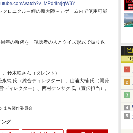
youtube.com/watch?v=MPd4lmjqW8Y
ンクロニクル～絆の新大陸～」ゲーム内で使用可能
周年の軌跡を、視聴者の人とクイズ形式で振り返
1
）、鈴木咲さん（タレント）
松永純 氏（総合ディレクター）、山浦大輔 氏（開発
営ディレクター）、西村ケンサク 氏（宣伝担当）。
ダンまち製作委員会
キング