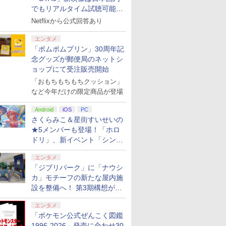
でもリアルタイム試聴可能。
しかも日本語字幕付き
Netflixから公式回答あり
エンタメ
「ポムポムプリン」30周年記
念グッズが郵便局のネットシ
ョップにて受注販売開始
「おもちもちもちクッション」
など今年だけの限定商品が登場
Android
iOS
PC
さくらみこ＆星街すいせいの
★5メンバーも登場！「ホロ
ドリ」、新イベント「シンク
ロする夏のスパークル」がス
エンタメ
タート
「ジブリパーク」に「ナウシ
カ」モチーフの新たな屋内施
設を整備へ！ 第3期構想が公
開
エンタメ
「ポケモン公式ぜんこく図鑑
1996-2026」発売に合わせ30