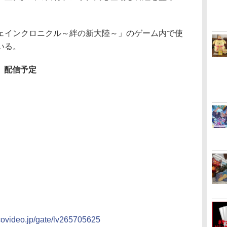
インクロニクル～絆の新大陸～」のゲーム内で使
いる。
時 配信予定
nicovideo.jp/gate/lv265705625