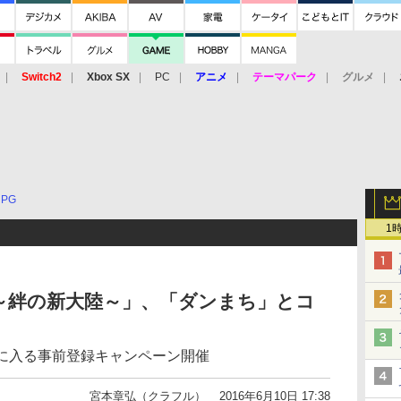
Switch2
Xbox SX
PC
アニメ
テーマパーク
グルメ
 Vita
3DS
アーケード
VR
RPG
1
～絆の新大陸～」、「ダンまち」とコ
手に入る事前登録キャンペーン開催
宮本章弘（クラフル）
2016年6月10日 17:38