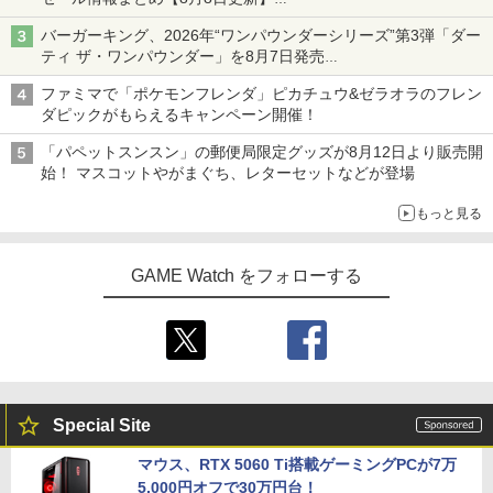
ニンテンドーeショップでは「大神 絶景版」が67%オフで990円
バーガーキング、2026年“ワンパウンダーシリーズ”第3弾「ダー
ティ ザ・ワンパウンダー」を8月7日発売
「特製ガーリックマヨソース」を使用した超大型チーズバーガー
ファミマで「ポケモンフレンダ」ピカチュウ&ゼラオラのフレン
ダピックがもらえるキャンペーン開催！
「パペットスンスン」の郵便局限定グッズが8月12日より販売開
始！ マスコットやがまぐち、レターセットなどが登場
もっと見る
GAME Watch をフォローする
Special Site
マウス、RTX 5060 Ti搭載ゲーミングPCが7万
5,000円オフで30万円台！