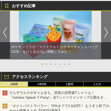
￥8,589
おすすめ記事
ポケモンコラボ「マクドナルドのサマーチャンスバッグ
2026」をひと足お先に体験してみた！
●
●
●
●
●
●
●
アクセスランキング
1時間
24時間
1週間
1カ月
そらザウルスやギャルきち、団長の吉野家Tシャツも！
「hololive Splash T-Party!」全Tシャツラインナップ公開＆オン
ライン販売開始
「オクトパストラベラー」70%オフで1,643円！ もうすぐ終了の
セール情報まとめ【8月8日更新】