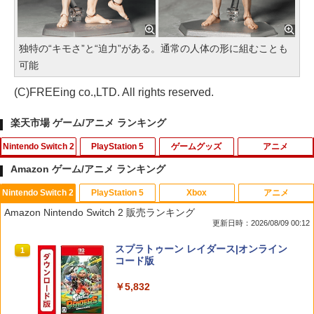
独特の“キモさ”と“迫力”がある。通常の人体の形に組むことも
可能
(C)FREEing co.,LTD. All rights reserved.
楽天市場 ゲーム/アニメ ランキング
Nintendo Switch 2
PlayStation 5
ゲームグッズ
アニメ
Amazon ゲーム/アニメ ランキング
Nintendo Switch 2
PlayStation 5
Xbox
アニメ
【7週連続1位】inklink公式 Switch / Sw
CYBER ・ コントローラー充電ケーブル
【中古】ゲーム&ワリオ
【中古】 ウォーキング with ダイナソー
1
1
1
1
Amazon Nintendo Switch 2 販売ランキング
itch2 コントローラー 最新モデル 最新フ
Type-C to C （ PS5 用） 3m
[レンタル落ち] [Blu-ray] [ブルーレイ]
更新日時：2026/08/09 00:12
ァームウェア プロコン プロコン2 プロコ
￥1,288
ントローラー スイッチ2 スイッチ Switc
￥1,188
￥84
スプラトゥーン レイダース|オンライン
h コントローラー ワイヤレスコントロー
1
コード版
ラー 連射機能 ワイヤレス switch2コン
トローラ Switch2コントローラー
￥5,832
￥2,960
【中古】 ドラゴンボール Sparking！
【中古】ファイナルファンタジーコレク
エアコンカビとりすいすい（G型モデ
2
2
2
ZERO／PS5
ション
ル、エアコンファン掃除ブラシ）スペア