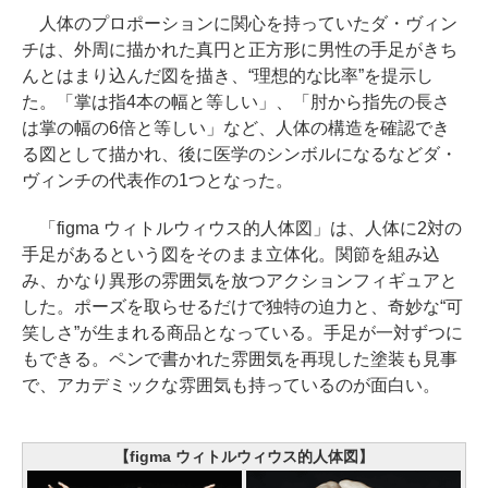
人体のプロポーションに関心を持っていたダ・ヴィン
チは、外周に描かれた真円と正方形に男性の手足がきち
んとはまり込んだ図を描き、“理想的な比率”を提示し
た。「掌は指4本の幅と等しい」、「肘から指先の長さ
は掌の幅の6倍と等しい」など、人体の構造を確認でき
る図として描かれ、後に医学のシンボルになるなどダ・
ヴィンチの代表作の1つとなった。
「figma ウィトルウィウス的人体図」は、人体に2対の
手足があるという図をそのまま立体化。関節を組み込
み、かなり異形の雰囲気を放つアクションフィギュアと
した。ポーズを取らせるだけで独特の迫力と、奇妙な“可
笑しさ”が生まれる商品となっている。手足が一対ずつに
もできる。ペンで書かれた雰囲気を再現した塗装も見事
で、アカデミックな雰囲気も持っているのが面白い。
【figma ウィトルウィウス的人体図】