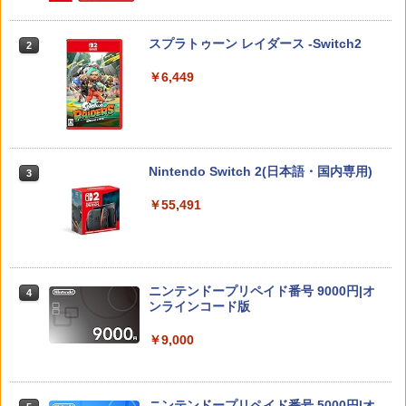
ブラシカートリッジ1個付き
￥2,783
￥1,503
スプラトゥーン レイダース -Switch2
2
Switch2用 温度モニターファン
￥3,723
2
￥6,449
￥3,224
Switch2 ケース スイッチ2 Nintendo 対
3
【中古】 オクトパストラベラー0／PS5
Vivy -Fluorite Eye’s Song- 4 完全生産
3
応 スイッチ スイッチツー 名入れ かわい
3
限定版 BD
い ニンテンドースイッチ カバー ポーチ
￥3,872
switch Lite 新型 本体 ジョイコン ソフ
￥3,980
ト ケーブル 収納可能 ポーチ クリスマス
Nintendo Switch 2(日本語・国内専用)
3
【お買い物マラソン期間限定♪最大30％O
ギフト クリスマス プレゼント 送料無料
3
FF】【tomtoc公式店】 Switch 2対応 ハ
￥55,491
ードケース FancyCase-G05 Nintendo
￥1,300
2025年 スイッチ2モデル用 スリムケース
持ち運び キャリングケース 耐衝撃 薄型
70年代風ロボットアニメ ゲッP-X PS5
【送料無料】劇場版「鬼滅の刃」無限城
4
4
ハードポーチ ゲームカード12枚収納 ア
版
編 第一章 猗窩座再来(通常版)【Blu-ra
クセサリーポーチ
y】/アニメーション[Blu-ray]【返品種別
【中古品】 Nintendo SUPER Famicom
4
A】
￥3,878
ニンテンドープリペイド番号 9000円|オ
SFC ニンテンドー スーパー ファミコン
4
￥2,653
ンラインコード版
ソフト 魂斗羅スピリッツ 併売 ソフト汚
￥4,400
れ 023-260714-mh-06-fuzh 万代Net店
￥9,000
￥3,000
【顧客満足度98.3%】 Switch2 ケース
シルバースタージャパン 【PS5】遊んで
4
5
大容量 Switch2/Switch通常モデル/Swit
将棋が強くなる！ 銀星将棋DX2 [ELJM-
Vivy -Fluorite Eye’s Song- 6【完全生産
5
ch lite/Switch 有機ELモテルに対応 収納
30494 PS5 ギンセイショウギ DX 2]
限定版】【Blu-ray】 [ 種崎敦美 ]
ニンテンドープリペイド番号 5000円|オ