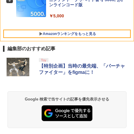
5
バッグ 防水 防塵 耐衝撃 持ち運び便利 ポ
ンラインコード版
[Switch 2] ぽこ あ ポケモン エキスパン
5
ーチ スタンド/コントローラー/カード/ド
￥4,480
￥6,160
ションパス（ダウンロード版）※3,200
ックなど収納可能 カバー 収納ボックス
ポイントまでご利用可
￥5,000
￥2,880
￥4,400
Amazonランキングをもっと見る
Nintendo Switch 2 ACアダプター
5
編集部のおすすめ記事
￥3,974
PlayStation 5 デジタル・エディション
【純正品】Xbox ワイヤレス コントロー
劇場版「鬼滅の刃」無限城編 第一章 猗
Toy
1
1
1
日本語専用 Console Language: Japan
ラー + USB-C® ケーブル
窩座再来 通常版 [Blu-ray]
【特別企画】当時の最先端、「バーチャ
ese only (CFI-2200B01)
ファイター」をfigmaに！
￥8,300
￥3,982
￥55,000
【純正品】Xbox ワイヤレス コントロー
2
Google 検索で当サイトの記事を優先表示させる
劇場版「鬼滅の刃」無限城編 第一章 猗
Beast of Reincarnation -PS5 【特典】
ラー (ロボット ホワイト)
2
2
窩座再来 通常版 [DVD]
プロダクトコード 封入
￥7,681
￥3,523
￥7,286