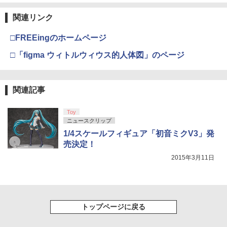
【純正品】Xbox ワイヤレス コントロー
3
ラー (カーボンブラック)
関連リンク
【Amazon.co.jp限定】劇場版モノノ怪
【純正品】ディスクドライブ(CFI-ZDD1
3
3
第三章 蛇神 (Amazon.co.jp限定オリジ
J) PlayStation 5
￥8,020
ナル三方背収納ケース付きコレクション)
□FREEingのホームページ
(オリジナル特典:オリジナル巾着＋メー
￥11,980
カー特典:【坤と離】二振りの剣、十翼よ
□「figma ウィトルウィウス的人体図」のページ
り来たる！スタジオ描き下ろしイラスト
【純正品】Xbox 充電式バッテリー + US
4
ボード付) [Blu-ray]
B-C ケーブル
【純正品】DualSense ワイヤレスコン
4
￥10,780
関連記事
トローラー ミッドナイト ブラック(CFI-
￥2,618
ZCT2J01)
Toy
￥10,737
ニュースクリップ
劇場版「鬼滅の刃」無限城編 第一章 猗
4
1/4スケールフィギュア「初音ミクV3」発
窩座再来 完全生産限定版 [Blu-ray]
【国内正規品】Thrustmaster スラスト
5
売決定！
マスター TH8S シフター - PC、PS4、P
￥8,698
【純正品】DualSense ワイヤレスコン
S5、PS5 Pro、Xbox One、Xbox Serie
5
2015年3月11日
トローラー(CFI-ZCT2J)
s X|S 対応の高精度 H パターン シフター
￥10,737
￥14,141
『映画 ラブライブ！蓮ノ空女学院スクー
5
ルアイドルクラブ Bloom Garden Part
トップページに戻る
y』Blu-ray（特装限定版）