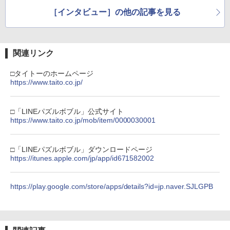
【国内正規品】Thrustmaster スラスト
5
マスター TH8S シフター - PC、PS4、P
【当店独自で＋P10倍★要エントリー】
￥5,645
ニンテンドープリペイド番号 5000円|オ
［インタビュー］の他の記事を見る
5
5
￥8,698
【純正品】DualSense ワイヤレスコン
S5、PS5 Pro、Xbox One、Xbox Serie
【中古】[PS5] プラグマタ(PRAGMATA)
ンラインコード版
5
ゲーム&ウオッチ スーパーマリオブラザ
5
トローラー(CFI-ZCT2J)
s X|S 対応の高精度 H パターン シフター
通常版 カプコン(20260417)
ーズ
￥5,000
￥10,737
￥14,141
￥5,640
￥6,500
関連リンク
『映画 ラブライブ！蓮ノ空女学院スクー
5
ルアイドルクラブ Bloom Garden Part
□タイトーのホームページ
y』Blu-ray（特装限定版）
https://www.taito.co.jp/
￥8,589
□「LINEパズルボブル」公式サイト
https://www.taito.co.jp/mob/item/0000030001
□「LINEパズルボブル」ダウンロードページ
https://itunes.apple.com/jp/app/id671582002
https://play.google.com/store/apps/details?id=jp.naver.SJLGPB