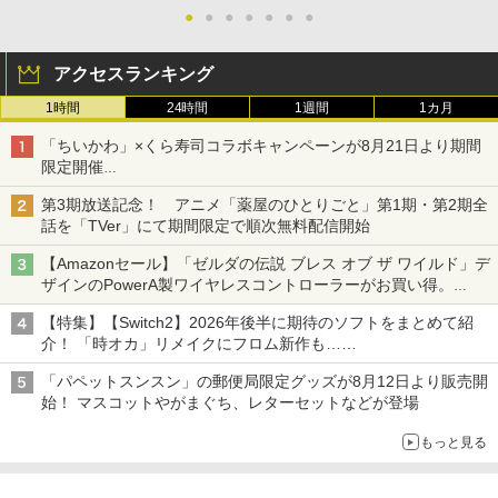
●
●
●
●
●
●
●
アクセスランキング
1時間
24時間
1週間
1カ月
「ちいかわ」×くら寿司コラボキャンペーンが8月21日より期間
限定開催
オリジナルの湯呑みや寿司皿が景品に登場！
第3期放送記念！ アニメ「薬屋のひとりごと」第1期・第2期全
話を「TVer」にて期間限定で順次無料配信開始
【Amazonセール】「ゼルダの伝説 ブレス オブ ザ ワイルド」デ
ザインのPowerA製ワイヤレスコントローラーがお買い得。
Switch2でも使用可能
【特集】【Switch2】2026年後半に期待のソフトをまとめて紹
介！ 「時オカ」リメイクにフロム新作も……
「パペットスンスン」の郵便局限定グッズが8月12日より販売開
始！ マスコットやがまぐち、レターセットなどが登場
もっと見る