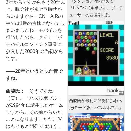
ロダクション2部 部長で
3年からですからもう20年以
「LINEパズルボブル」プロデ
上。親会社が京セラ時代か
ューサーの西脇剛志氏
らいますから。ON！AIRの
中では1番の古株になってし
まいましたね。モバイルを
担当したのも、タイトーが
モバイルコンテンツ事業に
参入した2000年の当初から
です。
――20年というとふた昔で
すね。
西脇氏：
そうですね
（笑）。「パズルボブル」
西脇氏が最初に開発に携わっ
が1994年に誕生したゲーム
たiモード版「パズルボブル」
ですから、その前からいた
ことになります。ただ、僕
はもともと開発では無く、