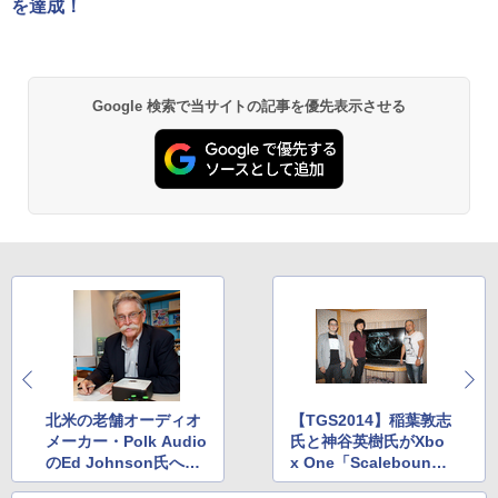
￥55,000
を達成！
アストロボット
【中古】【未使用品】プレデター：バッ
2
2
【中古】The Elder Scrolls V: Skyrim S
ドランド [純正ブルーレイ＋純正ケース]
2
PECIAL EDITION 【CEROレーティング
￥4,968
【純正品】Xbox ワイヤレス コントロー
「Z」】 - PS4
2
￥3,280
Nintendo Switch 2(日本語・国内専用)
劇場版「鬼滅の刃」無限城編 第一章 猗
Beast of Reincarnation -PS5 【特典】
ラー (ロボット ホワイト)
2
2
2
窩座再来 通常版 [DVD]
プロダクトコード 封入
￥3,015
Google 検索で当サイトの記事を優先表示させる
￥55,000
￥7,681
￥3,523
￥7,286
【特典】冒険家エリオットの千年物語 P
【中古】【未使用品】モアナと伝説の海
3
3
S5版(【早期購入封入特典】エリオット
2 [DVDのみ]
ゲーム機 本体 脳を鍛える大人の娯楽ゲ
3
旅立ちパック)
【純正品】Xbox ワイヤレス コントロー
ーム 4タイトル収録 HDMI 差すだけ ワイ
3
ラー (カーボンブラック)
ヤレスコントローラー 付き 麻雀 将棋 脳
￥3,480
スプラトゥーン レイダース -Switch2
3
【Amazon.co.jp限定】劇場版モノノ怪
【純正品】ディスクドライブ(CFI-ZDD1
3
3
トレ ゲーム イーハトーヴォ物語 サラブ
￥5,236
第三章 蛇神 (Amazon.co.jp限定オリジ
J) PlayStation 5
レッドブリーダー3 KTFC-008B【メール
￥8,020
￥6,447
ナル三方背収納ケース付きコレクション)
便送料無料】
(オリジナル特典:オリジナル巾着＋メー
￥11,849
カー特典:【坤と離】二振りの剣、十翼よ
￥4,980
機動戦士ガンダムSEED FREEDOM(通常
コナミデジタルエンタテインメント 【封
4
4
り来たる！スタジオ描き下ろしイラスト
版)【Blu-ray】 [ 矢立肇 ]
入特典付】【PS5】METAL GEAR SOLI
【純正品】Xbox 充電式バッテリー + US
4
ボード付) [Blu-ray]
D: MASTER COLLECTION Vol.2 [ELJM
B-C ケーブル
【純正品】DualSense ワイヤレスコン
-30900 PS5 メタルギアソリッド マスタ-
￥4,032
ニンテンドープリペイド番号 9000円|オ
4
4
￥10,780
トローラー ミッドナイト ブラック(CFI-
コレクション 2]
ンラインコード版
【中古】LoveR Kiss Endless Memorie
￥2,618
4
ZCT2J01)
s Nintendo Switch 2 Edition
北米の老舗オーディオ
【TGS2014】稲葉敦志
￥5,610
メーカー・Polk Audio
氏と神谷英樹氏がXbo
￥9,000
￥10,737
￥5,559
羅小黒戦記 ぼくが選ぶ未来(通常版)【Bl
のEd Johnson氏へイ
x One「Scaleboun
5
劇場版「鬼滅の刃」無限城編 第一章 猗
4
u-ray】 [ MTJJ ]
ンタビュー
d」について語る
窩座再来 完全生産限定版 [Blu-ray]