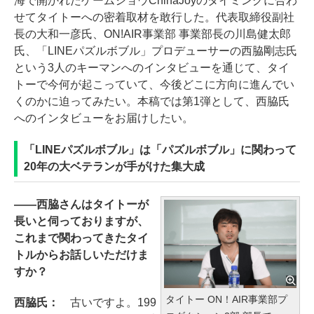
海で開かれたゲームショウChinaJoyのタイミングに合わ
せてタイトーへの密着取材を敢行した。代表取締役副社
長の大和一彦氏、ON!AIR事業部 事業部長の川島健太郎
氏、「LINEパズルボブル」プロデューサーの西脇剛志氏
という3人のキーマンへのインタビューを通じて、タイ
トーで今何が起こっていて、今後どこに方向に進んでい
くのかに迫ってみたい。本稿では第1弾として、西脇氏
へのインタビューをお届けしたい。
「LINEパズルボブル」は「パズルボブル」に関わって
20年の大ベテランが手がけた集大成
――西脇さんはタイトーが
長いと伺っておりますが、
これまで関わってきたタイ
トルからお話しいただけま
すか？
タイトー ON！AIR事業部プ
西脇氏：
古いですよ。199