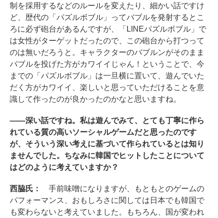
制を採用するなどのルールを変えたり、細かい話ですけ
ど、歴代の「パズルボブル」ってバブルを発射するとこ
ろに必ず砲台があるんですが、「LINEパズルボブル」で
は女性がターゲットだったので、この砲台から打つって
のは無いだろうと。キャラクターのバブルンがそのまま
バブルを投げた方がカワイイじゃん！ということで、今
までの「パズルボブル」は一旦横に置いて、遊んでいた
だく方がカワイイ、楽しいと思っていただけることを意
識して作ったのが良かったのかなと思いますね。
――深い話ですね。私は遊んでみて、とても丁寧に作ら
れている質の高いソーシャルゲームだと思ったのです
が、そういう深い考えに基づいて作られているとは知り
ませんでした。ちなみに韓国でヒットしたことについて
はどのように考えていますか？
西脇氏：
手前味噌になりますが、もともとのゲームの
パフォーマンス、おもしろさに関しては日本でも韓国で
も変わらないと考えていました。もちろん、国が変われ