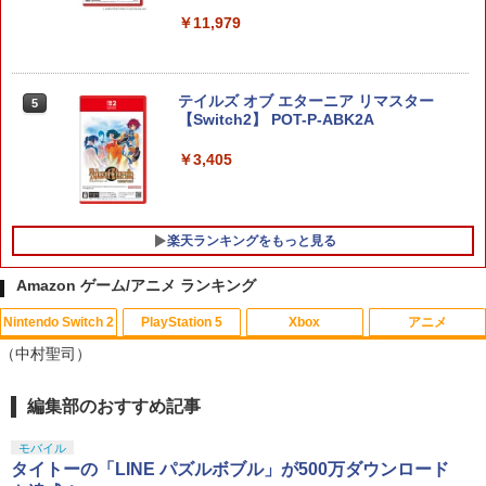
￥11,979
テイルズ オブ エターニア リマスター
5
【Switch2】 POT-P-ABK2A
￥3,405
楽天ランキングをもっと見る
Amazon ゲーム/アニメ ランキング
Nintendo Switch 2
PlayStation 5
Xbox
アニメ
ソニー・インタラクティブエンタテイン
【サマーセール中！30%off！】オンライ
【中古】アナと雪の女王 MovieNEX [ブ
1
1
1
（中村聖司）
メント 【PS5】メディアリモコン [CFI-Z
ン リアル 脱出 ゲーム 『 大迷宮 パズル
ルーレイ+DVD+デジタルコピー（クラウ
MR1J PS5 リモコン]
キャッスル からの 脱出 』 SCRAP 4人
ド対応）+MovieNEXワールド] [Blu-ray]
謎解き ナゾトキ スクラップ 脱出ゲーム
編集部のおすすめ記事
スプラトゥーン レイダース|オンライン
PlayStation 5 デジタル・エディション
【純正品】Xbox ワイヤレス コントロー
劇場版「鬼滅の刃」無限城編 第一章 猗
1
1
1
1
￥3,980
￥799
コード版
日本語専用 Console Language: Japan
ラー + USB-C® ケーブル
窩座再来 通常版 [Blu-ray]
￥2,100
ese only (CFI-2200B01)
モバイル
￥5,832
￥8,300
￥3,982
タイトーの「LINE パズルボブル」が500万ダウンロード