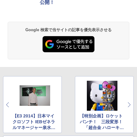
応 スイッチ スイッチツー 名入れ かわい
海の涙編 (Blu-ray通常版)【Blu-ray】 [
公開！
い ニンテンドースイッチ カバー ポーチ
岡咲美保 ]
switch Lite 新型 本体 ジョイコン ソフ
Xbox プリペイドカード 5,000円 デジタ
2
スプラトゥーン レイダース -Switch2
劇場版「鬼滅の刃」無限城編 第一章 猗
ト ケーブル 収納可能 ポーチ クリスマス
Beast of Reincarnation -PS5 【特典】
ルコード 【旧 Xbox ギフトカード】 [オ
2
2
2
￥4,976
窩座再来 通常版 [DVD]
ギフト クリスマス プレゼント 送料無料
プロダクトコード 封入
ンラインコード]
￥6,455
Google 検索で当サイトの記事を優先表示させる
￥3,523
￥1,300
￥7,286
￥5,000
Hot For Teacher DVD 即納 dvd comple
3
te BOX 北米版 USA正規品 全2話 全話 完
全収録 アニメ 美少女アニメ 日本語 英語
PlayVital Switch 2(2025年モデル) 対応
【純正品】Xbox ワイヤレス コントロー
Hot For TEACHER dvd コンプリート
3
3
Nintendo Switch 2(日本語・国内専用)
劇場版「鬼滅の刃」無限城編 第一章 猗
【純正品】ディスクドライブ(CFI-ZDD1
3
3
メッシュ防塵カバー 通気性 スイッチ2対
ラー (ロボット ホワイト)
3
窩座再来 完全生産限定版 [Blu-ray]
J) PlayStation 5
応キズ防止 排熱設計 ダストカバー ドッ
￥6,600
￥55,603
クに装着したまま使用可能 保護スリーブ
￥7,681
￥8,698
【メッシュ ブラック】
￥11,849
￥3,048
ミュージカル「忍たま乱太郎」第15弾 忍
4
【純正品】Xbox 充電式バッテリー + US
術学園 学園祭【Blu-ray】 [ (ミュージカ
4
【純正品】DualSense ワイヤレスコン
B-C ケーブル
ニンテンドープリペイド番号 9000円|オ
4
ル) ]
4
『映画 ラブライブ！蓮ノ空女学院スクー
4
トローラー ミッドナイト ブラック(CFI-
ンラインコード版
ルアイドルクラブ Bloom Garden Part
ZCT2J01)
Switch2 120Hz対応 ポータブル ドック
￥2,618
4
￥7,722
y』Blu-ray（特装限定版）
ドッキングステーション デュアルファン
￥9,000
【E3 2014】日本マイ
【特別企画】ロケット
最大4K/144Hz HDMI2.1 VRR/HDR対応
￥10,737
クロソフト IEBゼネラ
パンチ！ 三段変形！
￥8,589
PD100W 折りたたみ 多機種対応 Steam
ルマネージャー泉水敬
「超合金 ハローキテ
Deck 熱対策 スタンド USBポート×3 有
ミュージカル『刀剣乱舞』 ～静かなる夜
氏インタビュー
ィ」を触ってみた
5
線LANポート ◇SD009
【純正品】Xbox ワイヤレス コントロー
5