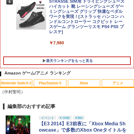
STRASSE SIM用 ドライビングシューズ
5
ハイカット 靴 レーシングシューズ ゲー
ミングシューズ グリップ 快適なペダル
ワークを実現！[ストラッセ ハンコン ハ
任天堂 【Switch2】ゼルダの伝説 ティア
5
ンドルコントローラー コクピット レー
ーズ オブ ザ キングダム Nintendo Swit
スゲーム グランツーリスモ PS4 PS5 プ
ch 2 Edition [NXS-P-AXN7B NSW2 ゼ
レステ]
ルダノデンセツ ティア-ズ オブ ザ キン
グダム]
￥7,980
￥7,830
楽天ランキングをもっと見る
Amazon ゲーム/アニメ ランキング
Nintendo Switch 2
PlayStation 5
Xbox
アニメ
【中古】サカつく2002 J.LEAGUEプロ
【中古】【Blu−ray】君の名は。 スタ
1
1
（中村聖司）
サッカークラブをつくろう!
ンダード・エディション シール付 / 新
海誠【監督】
￥418
編集部のおすすめ記事
スプラトゥーン レイダース|オンライン
PlayStation 5 デジタル・エディション
【純正品】Xbox ワイヤレス コントロー
劇場版「鬼滅の刃」無限城編 第一章 猗
1
1
1
1
￥980
コード版
日本語専用 Console Language: Japan
ラー + USB-C® ケーブル
窩座再来 通常版 [Blu-ray]
ese only (CFI-2200B01)
イベント
X ONE
X360
￥5,832
￥8,300
￥3,964
【E3 2014】E3前夜に「Xbox Media Sh
￥55,000
Switch2 ケース スイッチ2 Nintendo 対
owcase」で多数のXbox Oneタイトルを
劇場版 転生したらスライムだった件 蒼
2
2