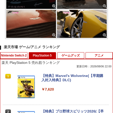
楽天市場 ゲーム/アニメ ランキング
Nintendo Switch 2
PlayStation 5
ゲームグッズ
アニメ
楽天 PlayStation 5 売れ筋ランキング
更新日時：2026/08/06 22:00
Nintendo Switch 2 ドンキーコング バ
【特典】Marvel’s Wolverine(【早期購
1
1
ナンザ スイッチ2 ゲームソフト 新品 ゲ
入封入特典】DLC)
ーム パッケージ版
￥7,620
￥7,535
【特典】プロ野球スピリッツ2026(【早
【特典】超新時空ゲイム ネプテューヌ∞
2
2