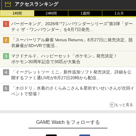
アクセスランキング
1時間
24時間
1週間
1カ月
バーガーキング、2026年“ワンパウンダーシリーズ”第3弾「ダー
ティ ザ・ワンパウンダー」を8月7日発売
「特製ガーリックマヨソース」を使用した超大型チーズバーガー
「スーパーリアル麻雀 Venus Returns」8月27日に発売決定。脱
衣麻雀が3D×VRで復活
発売から2週間は20%オフになるセールが実施
マクドナルド、ハッピーセット「ポケモン」発売決定！
ポケモン30周年記念で30匹が大集合
「イーグレットツー ミニ」新作追加ソフト発売決定。詳細を公
開するファミ通LIVEが8月27日20時から配信
シリーズ累計100タイトルへ
「ホロドリ」水着のさくらみこさん＆星街すいせいさんが次回イ
ベントで登場！
もっと見る
GAME Watch をフォローする