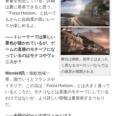
要素を用意している、詳細
は夏に発表できると思う。
「Forza Horizon」と比べて
もさらに自由度の高いレー
スが楽しめるよ。
――トレーラーでは美しい
景色が描かれているが、ゲ
ームの直接のモチーフにな
っているのはモナコやヴェ
舞台は南欧。前作とはまった
ニスか？
く異なるヨーロッパならでは
の風景が展開される
Wendell氏：
南欧地域一
帯。国でいうとフランスや
イタリア。この点は「Forza Horizon」とは大きく違って
いるところだ。モナコなどは直接のモチーフにしている
わけではないが、より詳しい情報は夏発表するつもり
だ。
――今回のゲームのボリュームは？