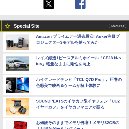
Special Site
Amazon プライムデー過去最安! Anker注目プ
ロジェクター3モデルを使ってみた
レイズ鍛造1ピースアルミホイール「CE28 N-p
lus」軽量なままに剛性を向上
ハイグレードテレビ「TCL Q7D Pro」。圧巻の
色彩美で映画＆ゲームが極上体験に
SOUNDPEATSのイヤカフ型イヤフォン「UU2
イヤーカフ」をイヤカフマニアが語る
お値段そのままでメモリ倍増！メモリ32GBの
「お得なゲーミングノート」