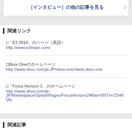
ニンテンドープリペイド番号 5000円|オ
半の寝ざめ～【Blu-ray】 [ ミュージカル
5
【純正品】DualSense ワイヤレスコン
ラー (カーボンブラック)
ンラインコード版
5
『刀剣乱舞』 ]
［インタビュー］の他の記事を見る
劇場版「鬼滅の刃」無限城編 第一章 猗
￥6,980
5
トローラー(CFI-ZCT2J)
窩座再来 完全生産限定版 [DVD]
￥8,020
￥5,000
￥7,821
￥10,737
￥7,828
【中古】Wii U スーパーマリオメーカー
関連リンク
5
セット
□「E3 2014」のページ（英語）
￥7,480
http://www.e3expo.com/
□Xbox Oneのホームページ
http://www.xbox.com/ja-JP/xbox-one/meet-xbox-one
□「Forza Horizon 2」のホームページ
http://www.xbox.com/ja-
JP/Marketplace/SplashPages/ForzaHorizon2#fbid=0lSTm7ZhM
Qq
関連記事