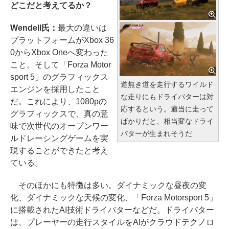
どこだと考えてるか？
Wendell氏：
最大の違いは
プラットフォームがXbox 36
0からXbox Oneへ変わった
こと。そして「Forza Motor
sport 5」のグラフィックス
道無き道を走行するワイルド
エンジンを採用したこと
な走りにもドライバターは対
だ。これにより、1080pの
応するという。適当に走って
グラフィックスで、真の意
ばかりだと、相当変なドライ
味で次世代のオープンワー
バターが生まれそうだ
ルドレーシングゲームを実
現することができたと考え
ている。
そのほかにも特徴は多い。ダイナミックな昼夜の変
化、ダイナミックな天候の変化、「Forza Motorsport 5」
に搭載されたAI技術ドライバターなどだ。ドライバター
は、プレーヤーの走行スタイルをAIがクラウドテクノロ