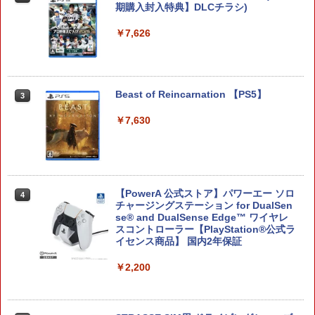
期購入封入特典】DLCチラシ)
Switch2版(【早期購入外付特典】【D
LC】発売記念グッズ付きスタートダッシ
ュセット)
￥7,626
￥7,722
Beast of Reincarnation 【PS5】
3
【楽天ブックス限定特典+特典】鬼滅の
3
￥7,630
刃 ヒノカミ血風譚2 Nintendo Switch 2
Edition ＋ 「無限城編 第一章」キャラク
ターパス(ステッカー二種+【外付先着購
入特典】サイバーコネクトツー制作「無
限城編 第一章」キャラクターパス ゲー
ムビジュアル ステッカー)
【PowerA 公式ストア】パワーエー ソロ
4
チャージングステーション for DualSen
￥7,810
se® and DualSense Edge™ ワイヤレ
スコントローラー【PlayStation®公式ラ
イセンス商品】 国内2年保証
ゼルダの伝説 ティアーズ オブ ザ キン
4
￥2,200
グダム Nintendo Switch 2 Edition 【S
witch2】 NXS-P-AXN7B
￥7,830