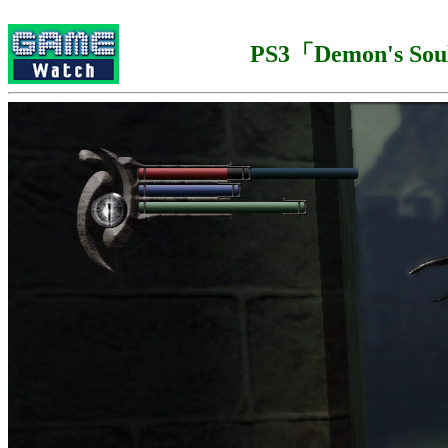
PS3「Demon's Sou