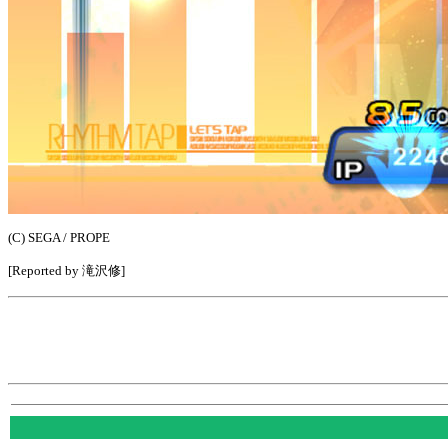
(C) SEGA / PROPE
[Reported by 滝沢修]