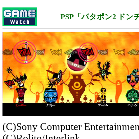
PSP「パタポン2 ドン
(C)Sony Computer Entertainment
(C)Rolito/Interlink