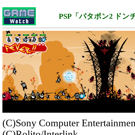
PSP「パタポン2 ドン
(C)Sony Computer Entertainment
(C)Rolito/Interlink