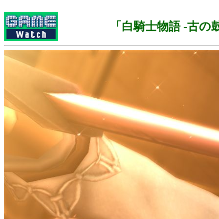
「白騎士物語 -古の