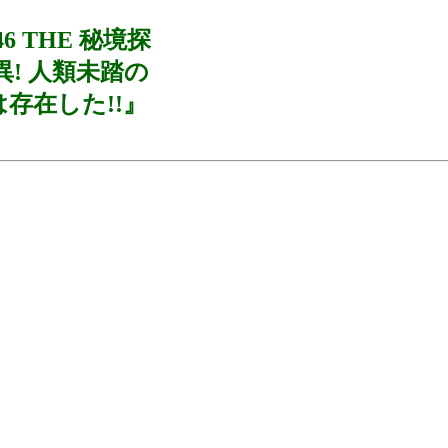
46 THE 秘境探
! 人類未踏の
存在した!!』