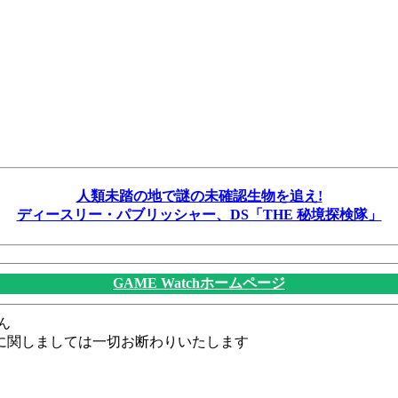
人類未踏の地で謎の未確認生物を追え!
ディースリー・パブリッシャー、DS「THE 秘境探検隊」
GAME Watchホームページ
ん
に関しましては一切お断わりいたします