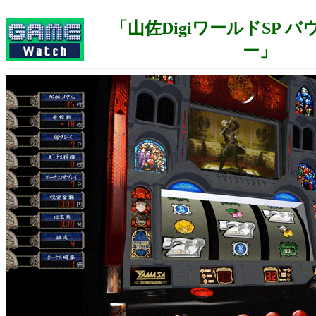
「山佐DigiワールドSP 
ー」