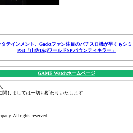
タテインメント、Gacktファン注目のパチスロ機が早くもシ
PS3「山佐DigiワールドSP バウンティキラー」
GAME Watchホームページ
ん
に関しましては一切お断わりいたします
any. All rights reserved.