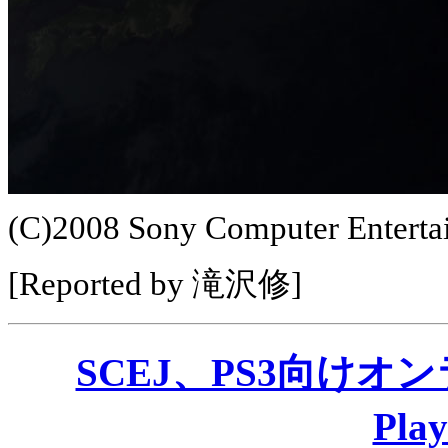
(C)2008 Sony Computer Enterta
[Reported by 滝沢修]
SCEJ、PS3向けオンラ
Pla