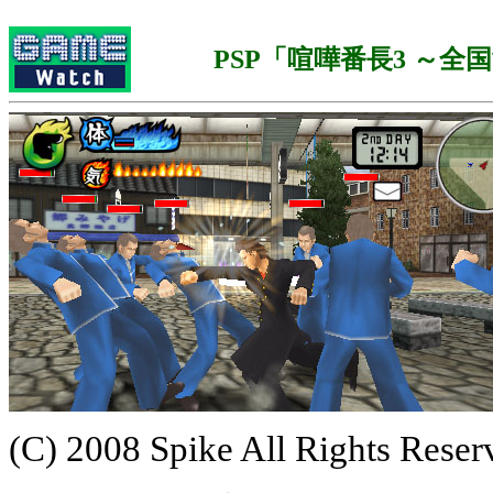
PSP「喧嘩番長3 ～全
(C) 2008 Spike All Rights Reser