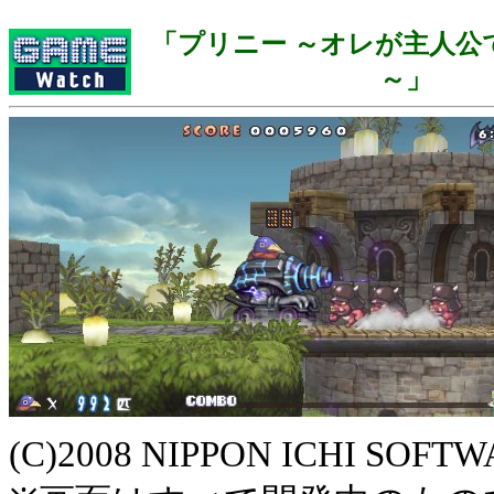
「プリニー ～オレが主人公
～」
(C)2008 NIPPON ICHI SOFTW