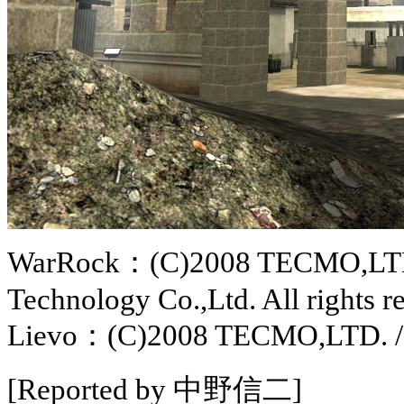
WarRock：(C)2008 TECMO,LTD. 
Technology Co.,Ltd. All rights r
Lievo：(C)2008 TECMO,LTD. /See
[Reported by 中野信二]