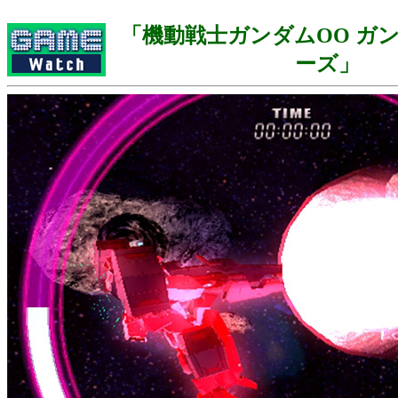
「機動戦士ガンダムOO ガ
ーズ」