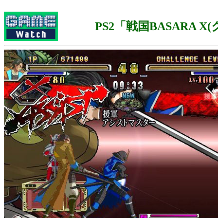
PS2「戦国BASARA X