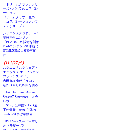
「ドリームクラブ」シリ
ーズとパセラのコラボレ
ーション
ドリームクラブ一色の
「コラボレーションカフ
ェ」がオープン
シリコンスタジオ、SWF
変換再生エンジン
「BLADE」の販売を開始
Flashコンテンツを手軽に
HTML5形式に変換可能
に
【11月27日】
スクエニ「スクウェア・
エニックス オープンカン
ファレンス 2012」
吉田直樹氏が「FFXIV」
を作り直した理由を語る
「Intel Extreme Masters
Season7 Singapore」大会
レポート
「SC2」は韓国STING選
手が優勝、BenQ所属の
Grubby選手は準優勝
3DS「New スーパーマリ
オブラザーズ2」