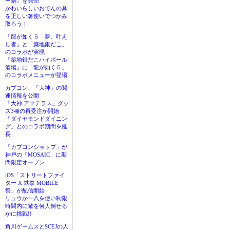
ー鍋」を発売
かわいらしいおでんの具
を正しい箸使いでつかみ
取ろう！
「龍が如く５ 夢、叶え
し者」と「築地銀だこ」
のコラボが実現
「築地銀だこハイボール
酒場」に「龍が如く５」
のコラボメニューが登場
カプコン、「大神」の関
連情報を公開
「大神 アマテラス」グッ
ズ3種の再受注が開始
「ダイヤモンドダイニン
グ」とのコラボ期間を延
長
「カプコンショップ」が
神戸の「MOSAIC」に期
間限定オープン
iOS「ストリートファイ
ター X 鉄拳 MOBILE
祭」が配信開始
リュウか一八を使い制限
時間内に敵を何人倒せる
かに挑戦!!
角川ゲームスとSCEJの人