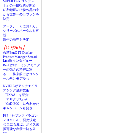
SUPER FAN コンテス
ト」の一般投票が開始
60秒動画の上位作品の中
から世界一のFFファンを
決定！
アーク、「くにおくん」
シリーズのポータルを更
新
新作の発売も決定
【11月26日】
台湾BenQ IT Display
Product Manager Scread
Liao氏インタビュー
BenQのゲーミングモニタ
ーの強さの秘密に迫
る！ 将来的にはコンソ
ール向けモデルも
NVIDIAがアンチエイリ
アシング最新技術
「TXAA」を紹介
「アサクリ3」や
「CoD:BO2」に合わせた
キャンペーンも発表
PSP「セブンスドラゴン
２０２０-II」発売決定
40名にも及ぶ、ボイス選
択可能な声優一覧も公