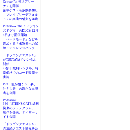
Concert”in 横浜アリー
ナ」を開催
豪華ゲストも多数参加し
「ブレイブリーデフォル
ト」の楽曲の魅力を満喫
PS3/Xbox 360「ドラゴン
ズドグマ」のDLCを12月
4日より配信開始
「ハードモード」などを
追加する「求道者への試
練・チャレンジパック」
「ドラゴンクエストX」
がTSUTAYAでレンタル
開始
7泊8日無料レンタル、特
別価格でのコード販売を
実施
PS3「龍が如く５ 夢、
叶えし者」の新たな出演
者を公開
PS3/Xbox
360「STEINS;GATE 線形
拘束のフェノグラム」
制作を発表。ティザーサ
イト公開
「ドラゴンクエストX」
の連続クエスト情報を公