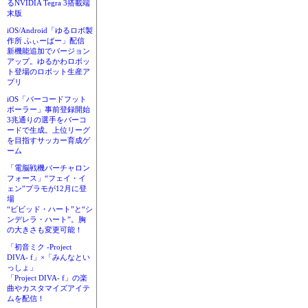
るNVIDIA Tegra 3搭載端
末版
iOS/Android「ゆるロボ製
作所 ふぃーばー」配信
新機能追加でバージョン
アップ。ゆるかわロボッ
ト登場のロボット生産ア
プリ
iOS「バーコードフット
ボーラー」事前登録開始
3兆通りの選手をバーコ
ードで生成。上位リーグ
を目指すサッカー育成ゲ
ーム
「電脳戦機バーチャロン
フォース」“フェイ・イ
ェン”プラモが12月に登
場
“ビビッド・ハート”と“シ
ンデレラ・ハート”。胸
の大きさも変更可能！
「初音ミク -Project
DIVA- f」×「みんなとい
っしょ」
「Project DIVA- f」の楽
曲やカスタマイズアイテ
ムを配信！