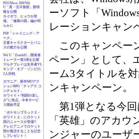
PS3/Xbox 360/Wii
U「真・北斗無双」新情
ーソフト「Window
報を公開
カイオウ、ヒョウが登
場。「修羅の国」編が明
レーションキャンペ
らかに
PSP「シャイニング・ア
ーク」
このキャンペーン
主要キャラクターとパニ
スの能力を公開
Wii U「ZombiU」開発者
ペーン」として、
トレーラー第3弾を公開
マルチプレイは生存者VS
キング・オブ・ゾンビの
ーム3タイトルを
2人対戦
ガマニア、新作MOアク
ンキャンペーン。
ションRPG「ティアラ コ
ンチェルト」
カワイイ＋“戦闘の楽し
さ”に焦点。今冬サービ
第1弾となる今回
ス開始予定
「ポケモンブラック２・
「英雄」のアカウントI
ホワイト２」にロケット
団のニャースが登場!!
テレビアニメでロケット
ンジャーのユーザ
団が復活することを記念
しプレゼント！