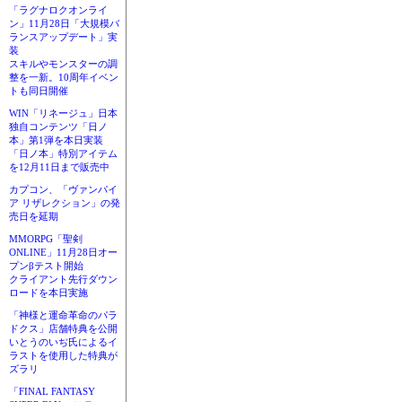
「ラグナロクオンライ
ン」11月28日「大規模バ
ランスアップデート」実
装
スキルやモンスターの調
整を一新。10周年イベン
トも同日開催
WIN「リネージュ」日本
独自コンテンツ「日ノ
本」第1弾を本日実装
「日ノ本」特別アイテム
を12月11日まで販売中
カプコン、「ヴァンパイ
ア リザレクション」の発
売日を延期
MMORPG「聖剣
ONLINE」11月28日オー
プンβテスト開始
クライアント先行ダウン
ロードを本日実施
「神様と運命革命のパラ
ドクス」店舗特典を公開
いとうのいぢ氏によるイ
ラストを使用した特典が
ズラリ
「FINAL FANTASY