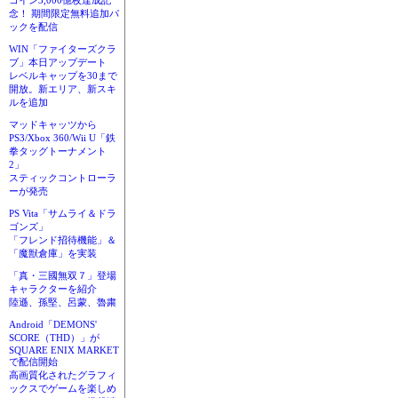
コイン3,000億枚達成記
念！ 期間限定無料追加パ
ックを配信
WIN「ファイターズクラ
ブ」本日アップデート
レベルキャップを30まで
開放。新エリア、新スキ
ルを追加
マッドキャッツから
PS3/Xbox 360/Wii U「鉄
拳タッグトーナメント
2」
スティックコントローラ
ーが発売
PS Vita「サムライ＆ドラ
ゴンズ」
「フレンド招待機能」＆
「魔獣倉庫」を実装
「真・三國無双７」登場
キャラクターを紹介
陸遜、孫堅、呂蒙、魯粛
Android「DEMONS'
SCORE（THD）」が
SQUARE ENIX MARKET
で配信開始
高画質化されたグラフィ
ックスでゲームを楽しめ