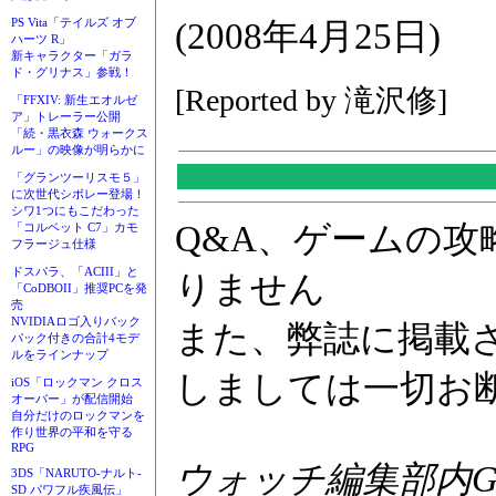
PS Vita「テイルズ オブ
(2008年4月25日)
ハーツ R」
新キャラクター「ガラ
ド・グリナス」参戦！
[Reported by 滝沢修]
「FFXIV: 新生エオルゼ
ア」トレーラー公開
「続・黒衣森 ウォークス
ルー」の映像が明らかに
「グランツーリスモ５」
に次世代シボレー登場！
シワ1つにもこだわった
Q&A、ゲームの
「コルベット C7」カモ
フラージュ仕様
ドスパラ、「ACIII」と
りません
「CoDBOII」推奨PCを発
売
NVIDIAロゴ入りバック
また、弊誌に掲載
パック付きの合計4モデ
ルをラインナップ
しましては一切お
iOS「ロックマン クロス
オーバー」が配信開始
自分だけのロックマンを
作り世界の平和を守る
RPG
ウォッチ編集部内GAM
3DS「NARUTO-ナルト-
SD パワフル疾風伝」