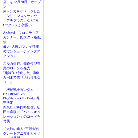
店」を12月20日にオープ
ン
赤レンガをイメージした
「シリコンスター」や
「プチグラス」など“赤
い”グッズが勢揃い
Android「フロンティア
ガンナー」β2テスト版配
信
最大4人協力プレイ可能
のガンシューティングア
クション
スルガ銀行、鉄道模型専
用のローンを発売
“趣味”に特化した、500
万円まで借り入れ可能な
ローン
「機動戦士ガンダム
EXTREME VS.
PlayStation3 the Best」発
売決定
新規DLCを同時配信、初
回生産版に「バトルオペ
レーション」のコードを
付属
「太鼓の達人×百獣大戦
グレートアニマルカイザ