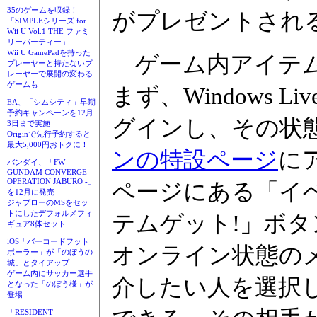
35のゲームを収録！
がプレゼントされ
「SIMPLEシリーズ for
Wii U Vol.1 THE ファミ
リーパーティー」
Wii U GamePadを持った
ゲーム内アイテム
プレーヤーと持たないプ
レーヤーで展開の変わる
ゲームも
まず、Windows 
EA、「シムシティ」早期
予約キャンペーンを12月
グインし、その状
3日まで実施
Originで先行予約すると
最大5,000円おトクに！
ンの特設ページ
に
バンダイ、「FW
GUNDAM CONVERGE -
OPERATION JABURO -」
ページにある「イ
を12月に発売
ジャブローのMSをセッ
トにしたデフォルメフィ
テムゲット!」ボ
ギュア8体セット
iOS「バーコードフット
オンライン状態の
ボーラー」が「のぼうの
城」とタイアップ
ゲーム内にサッカー選手
介したい人を選択
となった「のぼう様」が
登場
「RESIDENT