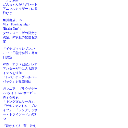
ー」が展開
どんちゃんが「グレート
アニマルカイザー」に参
戦など
角川書店、PS
Vita「Fate/stay night
[Realta Nua]」
ダウンロード版の発売が
決定。体験版の配信も決
定
「イナズマイレブン1・
2・3!! 円堂守伝説」発売
日決定
WIN「アラド戦記」レア
アバターが手に入る新ア
イテムを追加
「レベルアップヘルパー
パック」も販売開始
ガマニア、ブラウザゲー
ム3タイトルのサービス
終了を発表
「キングダムサーガ」、
「Webファントム・ブレ
イブ」、「ラングリッサ
ー・トライソード」の3
つ
「龍が如く5 夢、叶え