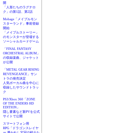
開
「人形たちのラグナロ
ク」の第1話、第2話
Mobage「メイプルモン
スターランド」事前登録
開始
「メイプルストーリー」
のモンスターが登場する
ソーシャルカードゲーム
「FINAL FANTASY
ORCHESTRAL ALBUM」
の収録楽曲、ジャケット
が公開
「METAL GEAR RISING
REVENGEANCE」サン
トラの発売決定
人気ボーカル曲を中心に
収録したサウンドトラッ
ク
PS3/Xbox 360「ZONE
OF THE ENDERS HD
EDITION」
隠し要素など新PVを公式
サイトで公開
スマートフォン用
RPG「ドラゴンスレイヤ
ー 導かれし宝冠の戦士た