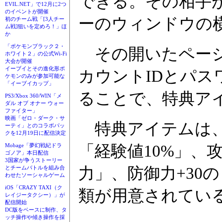
できる。その相手
EVIL.NET」で12月に2つ
のイベントが開催
ーのウィンドウの
初のチーム戦「[3人チー
ム戦]狙いを定めろ！」ほ
か
「ポケモンブラック２・
その開いたページ
ホワイト２」の公式Wi-Fi
大会が開催
イーブイとその進化形ポ
カウントIDとパ
ケモンのみが参加可能な
「イーブイカップ」
ることで、特典ア
PS3/Xbox 360/WIN「メ
ダル オブ オナー ウォー
ファイター」
映画「ゼロ・ダーク・サ
特典アイテムは、
ーティ」とのコラボパッ
クを12月19日に配信決定
「経験値10%」、
Mobage「夢幻戦紀ドラ
ゴノア」本日配信
3国家が争うストーリー
力」、防御力+30
とチームバトルを組み合
わせたソーシャルゲーム
iOS「CRAZY TAXI（ク
類が用意されてい
レイジータクシー）」が
配信開始
DC版をベースに制作、タ
ッチ操作や傾き操作を採