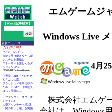
エムゲームジ
【Watch記事検索】
Windows L
最新ニュース
【11月30日】
PSPゲームレビュー
伝統を受け継ぎながら新
システムを搭載し
4月2
ストーリーも楽しめるダ
ンジョンRPG！
「円卓の生徒 The Eternal Legend」
任天堂、3DS「とびだせ
どうぶつの森」
フラッシュメモリ仕様の
ため、ROMカード版はし
ばらく品薄に……
株式会社エムゲー
「ファンタシースターオ
ンライン2」
大型アップデート第2弾
会社は、Window
「闇の集いし場」を実施