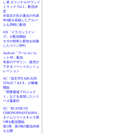
し者 オリジナルサウンド
トラック Vol.1」配信決
定
氷室京介氏の過去の代表
作6曲を収録したアルバ
ムも同時に配信
iOS「ドラゴンコイン
ズ」が配信開始
セガの技術と叡知を結集
したコインRPG
Android「アパレルパレ
ットSP」配信
衣装のデザイン、販売が
できるソーシャルシミュ
レーション
AC「頭文字D ARCADE
STAGE 7 AA X」が稼働
開始
「関東最速プロジェク
ト」などを追加したシリ
ーズ最新作
AC「BLAZBLUE
CHRONOPHANTASMA」
タイムリリースキャラ第
1弾を配信開始
第2弾、第3弾の配信内容
も公開