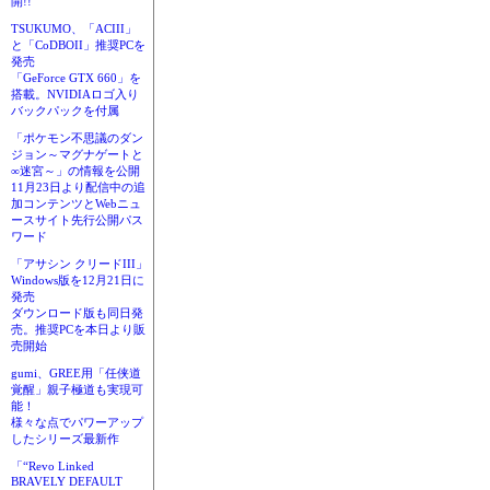
開!!
TSUKUMO、「ACIII」
と「CoDBOII」推奨PCを
発売
「GeForce GTX 660」を
搭載。NVIDIAロゴ入り
バックパックを付属
「ポケモン不思議のダン
ジョン～マグナゲートと
∞迷宮～」の情報を公開
11月23日より配信中の追
加コンテンツとWebニュ
ースサイト先行公開パス
ワード
「アサシン クリードIII」
Windows版を12月21日に
発売
ダウンロード版も同日発
売。推奨PCを本日より販
売開始
gumi、GREE用「任侠道
覚醒」親子極道も実現可
能！
様々な点でパワーアップ
したシリーズ最新作
「“Revo Linked
BRAVELY DEFAULT