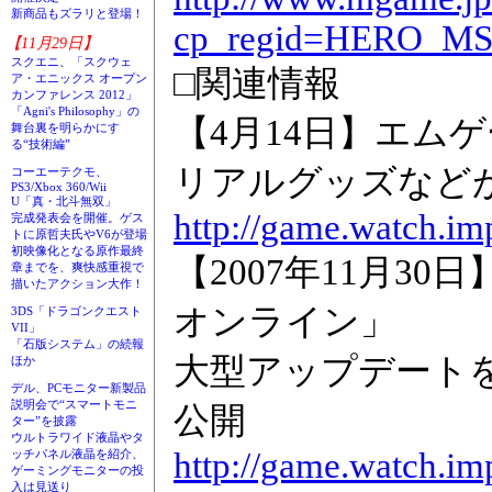
新商品もズラリと登場！
cp_regid=HERO_M
【11月29日】
スクエニ、「スクウェ
□関連情報
ア・エニックス オープン
カンファレンス 2012」
「Agni's Philosophy」の
【4月14日】エム
舞台裏を明らかにす
る“技術編”
リアルグッズなど
コーエーテクモ、
PS3/Xbox 360/Wii
U「真・北斗無双」
http://game.watch.im
完成発表会を開催。ゲス
トに原哲夫氏やV6が登場
初映像化となる原作最終
【2007年11月3
章までを、爽快感重視で
描いたアクション大作！
オンライン」
3DS「ドラゴンクエスト
VII」
「石版システム」の続報
大型アップデートを
ほか
デル、PCモニター新製品
説明会で“スマートモニ
公開
ター”を披露
ウルトラワイド液晶やタ
http://game.watch.im
ッチパネル液晶を紹介、
ゲーミングモニターの投
入は見送り