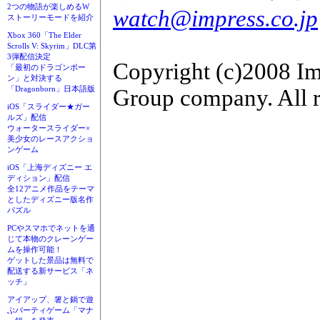
2つの物語が楽しめるW
watch@impress.co.jp
ストーリーモードを紹介
Xbox 360「The Elder
Scrolls V: Skyrim」DLC第
3弾配信決定
Copyright (c)2008 Im
「最初のドラゴンボー
ン」と対決する
「Dragonborn」日本語版
Group company. All r
iOS「スライダー★ガー
ルズ」配信
ウォータースライダー×
美少女のレースアクショ
ンゲーム
iOS「上海ディズニー エ
ディション」配信
全12アニメ作品をテーマ
としたディズニー版名作
パズル
PCやスマホでネットを通
じて本物のクレーンゲー
ムを操作可能！
ゲットした景品は無料で
配送する新サービス「ネ
ッチ」
アイアップ、箸と鍋で遊
ぶパーティゲーム「マナ