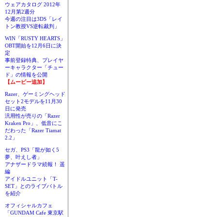
ウェアカタログ 2012年
12月第2週分
今週の注目は3DS「レイ
トン教授VS逆転裁判」
WIN「RUSTY HEARTS」
OBT開始を12月6日に決
定
事前登録特典、プレイヤ
ーキャラクター「チュー
ド」の情報を公開
【ムービー追加】
Razer、ゲーミングヘッド
セット2モデルを11月30
日に発売
汎用性が売りの「Razer
Kraken Pro」、低音にこ
だわった「Razer Tiamat
2.2」
セガ、PS3「龍が如く5
夢、叶えし者」
アナザードラマ続報！ 遥
編
アイドルユニット「T-
SET」とのライブバトル
を紹介
オフィシャルカフェ
「GUNDAM Cafe 東京駅