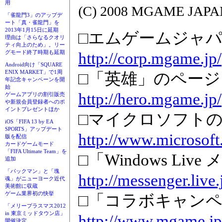
用
(C) 2008 MGAME JAPAN
「雀龍門3」のアップデ
ート「真・雀龍門」を
2013年1月15日に延期
□エムゲームジャ
理由は「さらなるクオリ
ティ向上のため」。リー
グモード終了時期も延期
http://corp.mgame.jp/
Android向け「SQUARE
ENIX MARKET」で1周
□「英雄」のページ
年記念キャンペーンを開
始
http://hero.mgame.jp/
ゲームアプリの割引販売
や新規会員登録者へのポ
イントプレゼントほか
□マイクロソフト
iOS「FIFA 13 by EA
SPORTS」アップデート
http://www.microsoft
版を配信
カードゲームモード
「FIFA Ultimate Team」を
□「Windows L
追加
「パックマン」と「塊
http://messenger.live.
魂」がニューヨーク近代
美術館に収蔵
ゲーム業界初の快挙
□「コラボキャン
「メリープラスマス2012
in 東京ミッドタウン店」
http://www.mgame.jp
開催決定