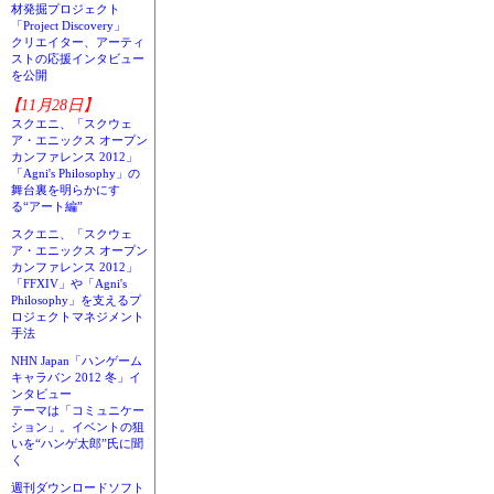
材発掘プロジェクト
「Project Discovery」
クリエイター、アーティ
ストの応援インタビュー
を公開
【11月28日】
スクエニ、「スクウェ
ア・エニックス オープン
カンファレンス 2012」
「Agni's Philosophy」の
舞台裏を明らかにす
る“アート編”
スクエニ、「スクウェ
ア・エニックス オープン
カンファレンス 2012」
「FFXIV」や「Agni's
Philosophy」を支えるプ
ロジェクトマネジメント
手法
NHN Japan「ハンゲーム
キャラバン 2012 冬」イ
ンタビュー
テーマは「コミュニケー
ション」。イベントの狙
いを“ハンゲ太郎”氏に聞
く
週刊ダウンロードソフト