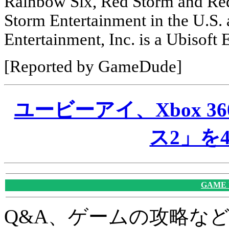
Rainbow Six, Red Storm and Red
Storm Entertainment in the U.S. 
Entertainment, Inc. is a Ubisoft
[Reported by GameDude]
ユービーアイ、Xbox 
ス2」を
GAME
Q&A、ゲームの攻略な