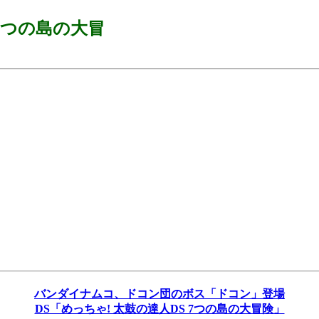
 7つの島の大冒
バンダイナムコ、ドコン団のボス「ドコン」登場
DS「めっちゃ! 太鼓の達人DS 7つの島の大冒険」