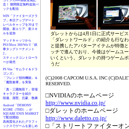
コイン3,000億枚達成記
念！ 期間限定無料追加パ
ックを配信
WIN「ファイターズクラ
ブ」本日アップデート
レベルキャップを30まで
開放。新エリア、新スキ
ダレットからは4月1日に正式サービ
ルを追加
「ダレットワールド」の紹介も行なわ
マッドキャッツから
PS3/Xbox 360/Wii U「鉄
と提携したアバターアイテムが特徴と
拳タッグトーナメント
ッチで進んでおり、今後はゲームユー
2」
いくという。ダレットの持つゲームポ
スティックコントローラ
ーが発売
うだ
PS Vita「サムライ＆ドラ
ゴンズ」
(C)2008 CAPCOM U.S.A. INC (C)DALE
「フレンド招待機能」＆
「魔獣倉庫」を実装
RESERVED.
「真・三國無双７」登場
□NVIDIAのホームページ
キャラクターを紹介
陸遜、孫堅、呂蒙、魯粛
http://www.nvidia.co.jp/
Android「DEMONS'
□ダレットのホームページ
SCORE（THD）」が
SQUARE ENIX MARKET
http://www.daletto.co.jp/
で配信開始
高画質化されたグラフィ
□「ストリートファイターオ
ックスでゲームを楽しめ