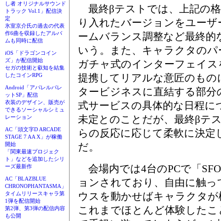
し者 オリジナルサウンド
最終βテストでは、上記の格
トラック Vol.1」配信決
定
り入れたバージョンをユーザ
氷室京介氏の過去の代表
作6曲を収録したアルバ
ームバランス調整など最終的
ムも同時に配信
いう。また、キャラクタのパ
iOS「ドラゴンコイン
ズ」が配信開始
ガチャ式のインターフェイス
セガの技術と叡知を結集
提携してリアルな意匠のもの
したコインRPG
Android「アパレルパレ
タービジネスに直結する部分
ットSP」配信
衣装のデザイン、販売が
式サービスの具体的な日程に
できるソーシャルシミュ
未定とのことだが、最終βテ
レーション
AC「頭文字D ARCADE
らの反応に応じて柔軟に決定
STAGE 7 AA X」が稼働
だ。
開始
「関東最速プロジェク
ト」などを追加したシリ
会場内では4台のPCで「SF
ーズ最新作
AC「BLAZBLUE
ョンされており、自由に触っ
CHRONOPHANTASMA」
ウスを動かせばキャラクタが
タイムリリースキャラ第
1弾を配信開始
これまでほとんど体験したこ
第2弾、第3弾の配信内容
も公開