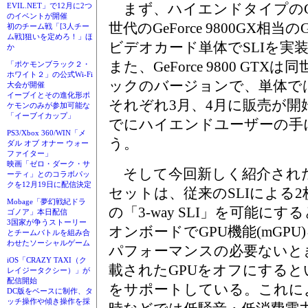
まず、ハイエンドタイプのGeFor
EVIL.NET」で12月に2つ
のイベントが開催
世代のGeForce 9800GX相
初のチーム戦「[3人チー
ム戦]狙いを定めろ！」ほ
ビデオカード単体でSLIを実
か
また、GeForce 9800 GT
「ポケモンブラック２・
ホワイト２」の公式Wi-Fi
ックのバージョンで、単体で
大会が開催
イーブイとその進化形ポ
それぞれ3月、4月に販売が
ケモンのみが参加可能な
「イーブイカップ」
でにハイエンドユーザーの手
PS3/Xbox 360/WIN「メ
う。
ダル オブ オナー ウォー
ファイター」
映画「ゼロ・ダーク・サ
そして今回新しく紹介されたnFor
ーティ」とのコラボパッ
クを12月19日に配信決定
セットは、従来のSLIによる
Mobage「夢幻戦紀ドラ
の「3-way SLI」を可能に
ゴノア」本日配信
3国家が争うストーリー
オンボードでGPU機能(mGP
とチームバトルを組み合
わせたソーシャルゲーム
パフォーマンスの必要ないと
iOS「CRAZY TAXI（ク
載されたGPUをオフにするという「
レイジータクシー）」が
配信開始
をサポートしている。これに
DC版をベースに制作、タ
ッチ操作や傾き操作を採