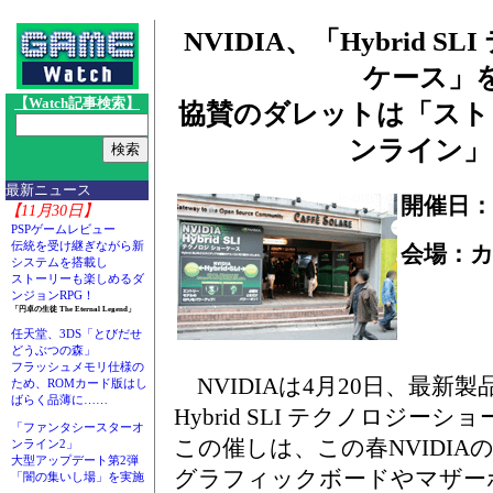
NVIDIA、「Hybrid 
ケース」
【Watch記事検索】
協賛のダレットは「スト
ンライン」
最新ニュース
開催日：
【11月30日】
PSPゲームレビュー
伝統を受け継ぎながら新
会場：
システムを搭載し
ストーリーも楽しめるダ
ンジョンRPG！
「円卓の生徒 The Eternal Legend」
任天堂、3DS「とびだせ
どうぶつの森」
フラッシュメモリ仕様の
NVIDIAは4月20日、最新製
ため、ROMカード版はし
ばらく品薄に……
Hybrid SLI テクノロジ
「ファンタシースターオ
この催しは、この春NVIDI
ンライン2」
大型アップデート第2弾
グラフィックボードやマザー
「闇の集いし場」を実施