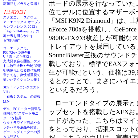
ボードの展示を行なっていた
新商品もズラリと登場！
位モデルに位置するマザーボ
【11月29日】
スクエニ、「スクウェ
「MSI K9N2 Diamond」は、
ア・エニックス オープン
カンファレンス 2012」
nForce 780aを搭載し、GeForce
「Agni's Philosophy」の
舞台裏を明らかにす
9800GTXの3枚差しが可能な
る“技術編”
トレイアウトを採用している
コーエーテクモ、
PS3/Xbox 360/Wii
SoundBlaster互換のサウ
U「真・北斗無双」
完成発表会を開催。ゲス
載しており、標準でEAXフ
トに原哲夫氏やV6が登場
初映像化となる原作最終
生が可能だという。価格は39,
章までを、爽快感重視で
るとのことで、まさにハイエ
描いたアクション大作！
3DS「ドラゴンクエスト
といえるだろう。
VII」
「石版システム」の続報
ほか
ローエンドタイプの展示としては、
デル、PCモニター新製品
ップセットを搭載したXFXおよび
説明会で“スマートモニ
ター”を披露
ードがあった。こちらはマイ
ウルトラワイド液晶やタ
をとっており、拡張スロット
ッチパネル液晶を紹介、
ゲーミングモニターの投
だ。こちらのウリは、実売1
入は見送り