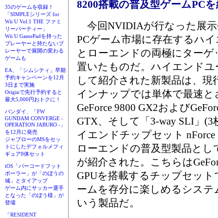
8200搭載の普及型ゲームPC
35のゲームを収録！
「SIMPLEシリーズ for
Wii U Vol.1 THE ファミ
今回NVIDIAが行なった展
リーパーティー」
Wii U GamePadを持った
PCゲーム市場に存在するハイ
プレーヤーと持たないプ
とローエンドの両極にターゲ
レーヤーで展開の変わる
ゲームも
置いたものだ。ハイエンドユ
EA、「シムシティ」早期
して紹介された新製品は、現
予約キャンペーンを12月
3日まで実施
インナップでは単体で最速と
Originで先行予約すると
最大5,000円おトクに！
GeForce 9800 GX2およびGeForc
バンダイ、「FW
GTX、そして「3-way SLI
GUNDAM CONVERGE -
OPERATION JABURO -」
イエンドチップセット nForce 
を12月に発売
ジャブローのMSをセッ
ローエンドの普及型製品としてはGeF
トにしたデフォルメフィ
ギュア8体セット
が紹介された。こちらはGeForc
iOS「バーコードフット
GPUを搭載するチップセット
ボーラー」が「のぼうの
城」とタイアップ
ームを存分に楽しめるシステ
ゲーム内にサッカー選手
となった「のぼう様」が
いう製品だ。
登場
「RESIDENT