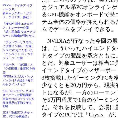
PS Vita「テイルズ オブ
カジュアル系PCオンライン
ハーツ R」
るGPU機能をオンボードで
新キャラクター「ガラ
ド・グリナス」参戦！
テム全体の価格が抑えられる
「FFXIV: 新生エオルゼ
ムでゲームをプレイできる。
ア」トレーラー公開
「続・黒衣森 ウォークス
ルー」の映像が明らかに
NVIDIAが行なった今回の
「グランツーリスモ５」
に次世代シボレー登場！
は、こういったハイエンドタ
シワ1つにもこだわった
ドタイプの製品を双方ともに
「コルベット C7」カモ
フラージュ仕様
とだ。対象ユーザーは相当に
ドスパラ、「ACIII」と
「CoDBOII」推奨PCを発
イエンドタイプのマザーボードでGe
売
3枚搭載したゲーミングPCを
NVIDIAロゴ入りバック
パック付きの合計4モデ
少なくとも20万円から、現実
ルをラインナップ
トになるが、一方のローエン
iOS「ロックマン クロス
オーバー」が配信開始
そ5万円程度で1台のゲーミン
自分だけのロックマンを
作り世界の平和を守る
だ。それを反映して、会場に
RPG
3DS「NARUTO-ナルト-
タイプのPCでは「Crysis
SD パワフル疾風伝」