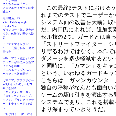
ー」が展開
どんちゃんが「グレート
この最終βテストにおけるゲ
アニマルカイザー」に参
戦など
れまでのテストでユーザーか
角川書店、PS
システム面の改善を大幅に取
Vita「Fate/stay night
[Realta Nua]」
だ。内田氏によれば、追加要
ダウンロード版の発売が
決定。体験版の配信も決
セル技の2つ。ガードとは言
定
「ストリートファイター」シ
「イナズマイレブン1・
2・3!! 円堂守伝説」発売
リ守るわけではなく、本作で
日決定
ダメージを多少軽減するとい
WIN「アラド戦記」レア
アバターが手に入る新ア
と同時に、「ガマン」をキャ
イテムを追加
「レベルアップヘルパー
という、いわゆるガードキャ
パック」も販売開始
こちらは「ガマンカウンター
ガマニア、ブラウザゲー
ム3タイトルのサービス
独自の呼称がなんとも面白い
終了を発表
「キングダムサーガ」、
ゲームの駆け引きを演出する
「Webファントム・ブレ
イブ」、「ラングリッサ
システムであり、これを搭載
ー・トライソード」の3
つ
より深まっていきそうだ。
「龍が如く5 夢、叶え