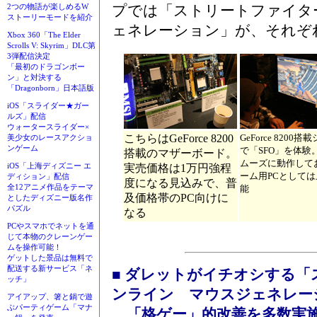
プでは「ストリートファイタ
2つの物語が楽しめるW
ストーリーモードを紹介
ェネレーション」が、それぞ
Xbox 360「The Elder
Scrolls V: Skyrim」DLC第
3弾配信決定
「最初のドラゴンボー
ン」と対決する
「Dragonborn」日本語版
iOS「スライダー★ガー
ルズ」配信
ウォータースライダー×
こちらはGeForce 8200
GeForce 8200
美少女のレースアクショ
ンゲーム
で「SFO」を体験
搭載のマザーボード。
ムーズに動作して
iOS「上海ディズニー エ
実売価格は1万円強程
ーム用PCとして
ディション」配信
度になる見込みで、普
全12アニメ作品をテーマ
能
及価格帯のPC向けに
としたディズニー版名作
パズル
なる
PCやスマホでネットを通
じて本物のクレーンゲー
ムを操作可能！
ゲットした景品は無料で
配送する新サービス「ネ
■ ダレットがイチオシする
ッチ」
ンライン マウスジェネレー
アイアップ、箸と鍋で遊
ぶパーティゲーム「マナ
「格ゲー」的改善を多数実施