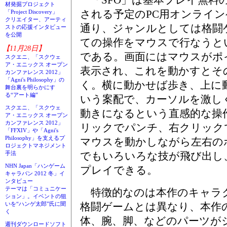
材発掘プロジェクト
される予定のPC用オンライ
「Project Discovery」
クリエイター、アーティ
通り、ジャンルとしては格闘
ストの応援インタビュー
を公開
ての操作をマウスで行なうと
【11月28日】
である。画面にはマウスがポ
スクエニ、「スクウェ
ア・エニックス オープン
表示され、これを動かすとそ
カンファレンス 2012」
「Agni's Philosophy」の
く。横に動かせば歩き、上に
舞台裏を明らかにす
る“アート編”
いう案配で、カーソルを激し
スクエニ、「スクウェ
動きになるという直感的な操
ア・エニックス オープン
カンファレンス 2012」
リックでパンチ、右クリック
「FFXIV」や「Agni's
Philosophy」を支えるプ
マウスを動かしながら左右の
ロジェクトマネジメント
でもいろいろな技が飛び出し
手法
NHN Japan「ハンゲーム
プレイできる。
キャラバン 2012 冬」イ
ンタビュー
テーマは「コミュニケー
特徴的なのは本作のキャラ
ション」。イベントの狙
格闘ゲームとは異なり、本作
いを“ハンゲ太郎”氏に聞
く
体、腕、脚、などのパーツが
週刊ダウンロードソフト