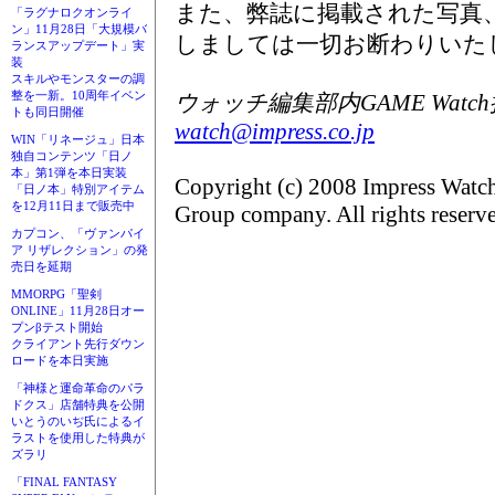
また、弊誌に掲載された写真
「ラグナロクオンライ
ン」11月28日「大規模バ
しましては一切お断わりいた
ランスアップデート」実
装
スキルやモンスターの調
整を一新。10周年イベン
ウォッチ編集部内GAME Watc
トも同日開催
watch@impress.co.jp
WIN「リネージュ」日本
独自コンテンツ「日ノ
本」第1弾を本日実装
Copyright (c) 2008 Impress Watch
「日ノ本」特別アイテム
を12月11日まで販売中
Group company. All rights reserv
カプコン、「ヴァンパイ
ア リザレクション」の発
売日を延期
MMORPG「聖剣
ONLINE」11月28日オー
プンβテスト開始
クライアント先行ダウン
ロードを本日実施
「神様と運命革命のパラ
ドクス」店舗特典を公開
いとうのいぢ氏によるイ
ラストを使用した特典が
ズラリ
「FINAL FANTASY