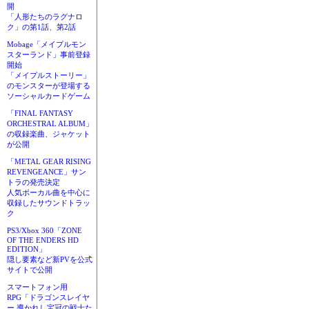
開
「人形たちのラグナロ
ク」の第1話、第2話
Mobage「メイプルモン
スターランド」事前登録
開始
「メイプルストーリー」
のモンスターが登場する
ソーシャルカードゲーム
「FINAL FANTASY
ORCHESTRAL ALBUM」
の収録楽曲、ジャケット
が公開
「METAL GEAR RISING
REVENGEANCE」サン
トラの発売決定
人気ボーカル曲を中心に
収録したサウンドトラッ
ク
PS3/Xbox 360「ZONE
OF THE ENDERS HD
EDITION」
隠し要素など新PVを公式
サイトで公開
スマートフォン用
RPG「ドラゴンスレイヤ
ー 導かれし宝冠の戦士た