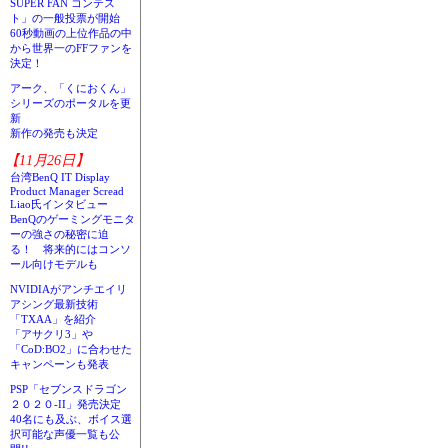
SUPER FAN コンテス
ト」の一般投票が開始
60秒動画の上位作品の中
から世界一のFFファンを
決定！
アーク、「くにおくん」
シリーズのポータルを更
新
新作の発売も決定
【11月26日】
台湾BenQ IT Display
Product Manager Scread
Liao氏インタビュー
BenQのゲーミングモニタ
ーの強さの秘密に迫
る！ 将来的にはコンソ
ール向けモデルも
NVIDIAがアンチエイリ
アシング最新技術
「TXAA」を紹介
「アサクリ3」や
「CoD:BO2」に合わせた
キャンペーンも発表
PSP「セブンスドラゴン
２０２０-II」発売決定
40名にも及ぶ、ボイス選
択可能な声優一覧も公