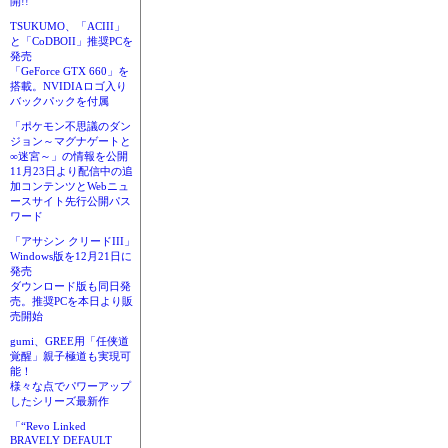
開!!
TSUKUMO、「ACIII」
と「CoDBOII」推奨PCを
発売
「GeForce GTX 660」を
搭載。NVIDIAロゴ入り
バックパックを付属
「ポケモン不思議のダン
ジョン～マグナゲートと
∞迷宮～」の情報を公開
11月23日より配信中の追
加コンテンツとWebニュ
ースサイト先行公開パス
ワード
「アサシン クリードIII」
Windows版を12月21日に
発売
ダウンロード版も同日発
売。推奨PCを本日より販
売開始
gumi、GREE用「任侠道
覚醒」親子極道も実現可
能！
様々な点でパワーアップ
したシリーズ最新作
「“Revo Linked
BRAVELY DEFAULT