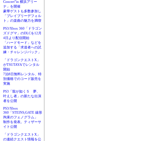
Concert”in 横浜アリー
ナ」を開催
豪華ゲストも多数参加し
「ブレイブリーデフォル
ト」の楽曲の魅力を満喫
PS3/Xbox 360「ドラゴン
ズドグマ」のDLCを12月
4日より配信開始
「ハードモード」などを
追加する「求道者への試
練・チャレンジパック」
「ドラゴンクエストX」
がTSUTAYAでレンタル
開始
7泊8日無料レンタル、特
別価格でのコード販売を
実施
PS3「龍が如く５ 夢、
叶えし者」の新たな出演
者を公開
PS3/Xbox
360「STEINS;GATE 線形
拘束のフェノグラム」
制作を発表。ティザーサ
イト公開
「ドラゴンクエストX」
の連続クエスト情報を公