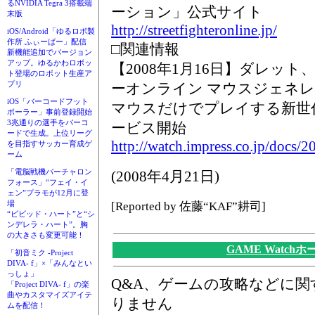
るNVIDIA Tegra 3搭載端
ーション」公式サイト
末版
http://streetfighteronline.jp/
iOS/Android「ゆるロボ製
作所 ふぃーばー」配信
□関連情報
新機能追加でバージョン
アップ。ゆるかわロボッ
【2008年1月16日】ダレッ
ト登場のロボット生産ア
プリ
ーオンライン マウスジェネ
iOS「バーコードフット
マウスだけでプレイする新世
ボーラー」事前登録開始
3兆通りの選手をバーコ
ービス開始
ードで生成。上位リーグ
http://watch.impress.co.jp/docs/
を目指すサッカー育成ゲ
ーム
「電脳戦機バーチャロン
(2008年4月21日)
フォース」“フェイ・イ
ェン”プラモが12月に登
場
[Reported by 佐藤“KAF”耕司]
“ビビッド・ハート”と“シ
ンデレラ・ハート”。胸
の大きさも変更可能！
GAME Watch
「初音ミク -Project
DIVA- f」×「みんなとい
っしょ」
Q&A、ゲームの攻略などに
「Project DIVA- f」の楽
曲やカスタマイズアイテ
りません
ムを配信！