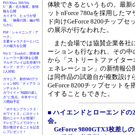
体験できるというもの。最新
PS3/Xbox 360/Wii
U「真・北斗無双」新情
ットnForce 780aを採用
報を公開
カイオウ、ヒョウが登
ド向けGeForce 8200チッ
場。「修羅の国」編が明
らかに
の展示が行なわれた。
PSP「シャイニング・ア
ーク」
また会場では協賛企業各社
主要キャラクターとパニ
スの能力を公開
ーションも行なわれ、その中
Wii U「ZombiU」開発者
トレーラー第3弾を公開
から「ストリートファイター
マルチプレイは生存者VS
ェネレーション」の新情報公
キング・オブ・ゾンビの
2人対戦
は同作品の試遊台が複数設けられ
ガマニア、新作MOアク
GeForce 8200チップセッ
ションRPG「ティアラ コ
ンチェルト」
イすることもできた。
カワイイ＋“戦闘の楽し
さ”に焦点。今冬サービ
ス開始予定
「ポケモンブラック２・
■ ハイエンドとローエンドの
ホワイト２」にロケット
団のニャースが登場!!
会。
テレビアニメでロケット
団が復活することを記念
GeForce 9800GTX3枚差しの
しプレゼント！