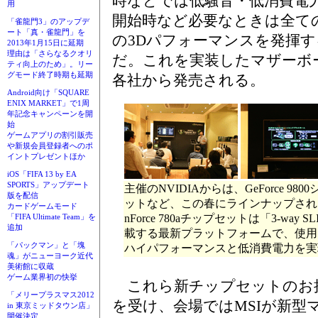
時などでは低騒音・低消費電
用
開始時など必要なときは全て
「雀龍門3」のアップデ
ート「真・雀龍門」を
の3Dパフォーマンスを発揮
2013年1月15日に延期
理由は「さらなるクオリ
だ。これを実装したマザーボ
ティ向上のため」。リー
グモード終了時期も延期
各社から発売される。
Android向け「SQUARE
ENIX MARKET」で1周
年記念キャンペーンを開
始
ゲームアプリの割引販売
や新規会員登録者へのポ
イントプレゼントほか
iOS「FIFA 13 by EA
SPORTS」アップデート
主催のNVIDIAからは、GeForce 9800
版を配信
ットなど、この春にラインナップされ
カードゲームモード
nForce 780aチップセットは「3-way S
「FIFA Ultimate Team」を
追加
載する最新プラットフォームで、使用
「パックマン」と「塊
ハイパフォーマンスと低消費電力を実
魂」がニューヨーク近代
美術館に収蔵
ゲーム業界初の快挙
これら新チップセットのお
「メリープラスマス2012
を受け、会場ではMSIが新型
in 東京ミッドタウン店」
開催決定