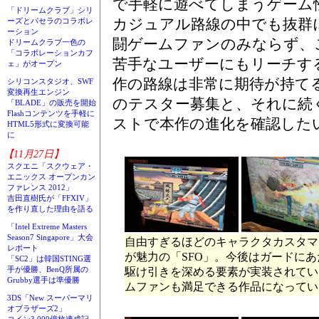
で手軽に遊べてしまうゲーム
「ドリームクラブ」シリ
カジュアル路線の中でも抜群
ーズとパセラのコラボレ
ーション
闘ゲームファンのみならず、
ドリームクラブ一色の
「コラボレーションカフ
苦手なユーザーにもリーチす
ェ」がオープン
作の路線は非常に期待が持てる
シリコンスタジオ、SWF
変換再生エンジン
のテスター募集と、それに続
「BLADE」の販売を開始
Flashコンテンツを手軽に
ストで本作の進化を確認した
HTML5形式に変換可能
に
【11月27日】
スクエニ「スクウェア・
エニックス オープンカン
ファレンス 2012」
吉田直樹氏が「FFXIV」
を作り直した理由を語る
「Intel Extreme Masters
Season7 Singapore」大会
自由すぎるほどのキャラクタカスタマ
レポート
が魅力の「SFO」。今後はガードに
「SC2」は韓国STING選
手が優勝、BenQ所属の
駆け引きを深める要素が実装されてい
Grubby選手は準優勝
ムファンも満足できる作品になってい
3DS「New スーパーマリ
オブラザーズ2」