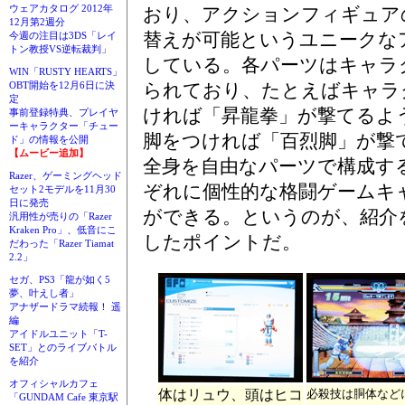
ウェアカタログ 2012年
おり、アクションフィギュア
12月第2週分
替えが可能というユニークな
今週の注目は3DS「レイ
トン教授VS逆転裁判」
している。各パーツはキャラ
WIN「RUSTY HEARTS」
られており、たとえばキャラ
OBT開始を12月6日に決
定
ければ「昇龍拳」が撃てるよ
事前登録特典、プレイヤ
ーキャラクター「チュー
脚をつければ「百烈脚」が撃
ド」の情報を公開
【ムービー追加】
全身を自由なパーツで構成す
Razer、ゲーミングヘッド
ぞれに個性的な格闘ゲームキ
セット2モデルを11月30
日に発売
ができる。というのが、紹介
汎用性が売りの「Razer
Kraken Pro」、低音にこ
したポイントだ。
だわった「Razer Tiamat
2.2」
セガ、PS3「龍が如く5
夢、叶えし者」
アナザードラマ続報！ 遥
編
アイドルユニット「T-
SET」とのライブバトル
を紹介
オフィシャルカフェ
体はリュウ、頭はヒコ
必殺技は胴体など
「GUNDAM Cafe 東京駅