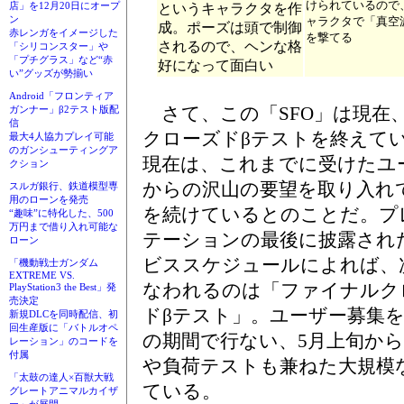
けられているので
店」を12月20日にオープ
というキャラクタを作
ン
ャラクタで「真空
成。ポーズは頭で制御
赤レンガをイメージした
を撃てる
されるので、ヘンな格
「シリコンスター」や
「プチグラス」など“赤
好になって面白い
い”グッズが勢揃い
Android「フロンティア
さて、この「SFO」は現在、
ガンナー」β2テスト版配
信
クローズドβテストを終えて
最大4人協力プレイ可能
のガンシューティングア
現在は、これまでに受けたユ
クション
からの沢山の要望を取り入れ
スルガ銀行、鉄道模型専
用のローンを発売
を続けているとのことだ。プ
“趣味”に特化した、500
万円まで借り入れ可能な
テーションの最後に披露され
ローン
ビススケジュールによれば、
「機動戦士ガンダム
EXTREME VS.
なわれるのは「ファイナルク
PlayStation3 the Best」発
売決定
ドβテスト」。ユーザー募集を
新規DLCを同時配信、初
回生産版に「バトルオペ
の期間で行ない、5月上旬か
レーション」のコードを
付属
や負荷テストも兼ねた大規模
「太鼓の達人×百獣大戦
ている。
グレートアニマルカイザ