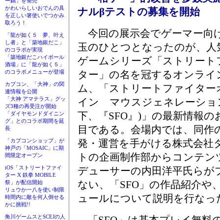
ー鍋」を発売
かわいらしいおでんの具
ナルβテストの募集を開始
を正しい箸使いでつかみ
取ろう！
今回の展示会でゲーマー向
「龍が如く５ 夢、叶え
し者」と「築地銀だこ」
玉のひとつとなったのが、人
のコラボが実現
「築地銀だこハイボール
ゲームシリーズ「ストリート
酒場」に「龍が如く５」
ター」の名を冠するオンライ
のコラボメニューが登場
カプコン、「大神」の関
ム、「ストリートファイター
連情報を公開
「大神 アマテラス」グッ
イン マウスジェネレーショ
ズ3種の再受注が開始
下、『SFO』)」の最新情報の
「ダイヤモンドダイニン
グ」とのコラボ期間を延
目である。会場内では、同作
長
発・運営を手がける株式会社
「カプコンショップ」が
神戸の「MOSAIC」に期
トの企画制作部からコンテン
間限定オープン
iOS「ストリートファイ
デューサーの内田洋平氏らが
ター X 鉄拳 MOBILE
ない、「SFO」の作品紹介や
祭」が配信開始
リュウか一八を使い制限
ュールについて説明を行なっ
時間内に敵を何人倒せる
かに挑戦!!
角川ゲームスとSCEJの人
「SFO」は基本プレイ無料