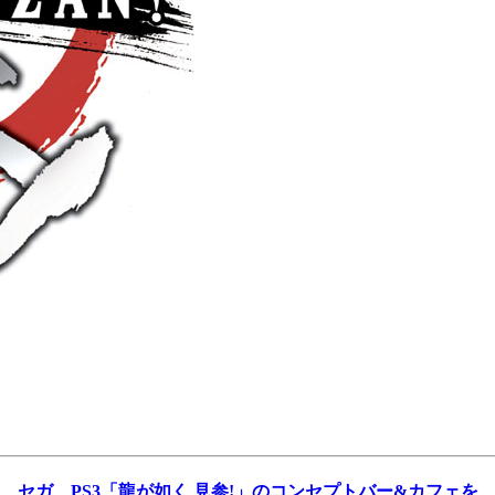
セガ、PS3「龍が如く 見参!」のコンセプトバー&カフェを