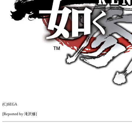
(C)SEGA
[Reported by 滝沢修]