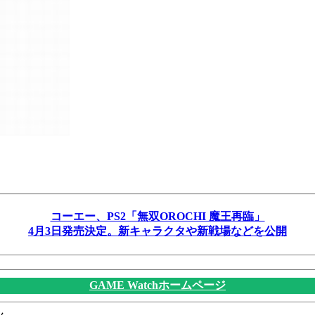
コーエー、PS2「無双OROCHI 魔王再臨」
4月3日発売決定。新キャラクタや新戦場などを公開
GAME Watchホームページ