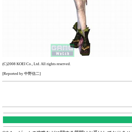
(C)2008 KOEI Co., Ltd. All rights reserved.
[Reported by 中野信二]