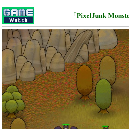
「PixelJunk Monst