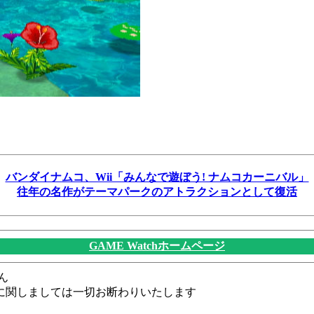
バンダイナムコ、Wii「みんなで遊ぼう! ナムコカーニバル」
往年の名作がテーマパークのアトラクションとして復活
GAME Watchホームページ
ん
に関しましては一切お断わりいたします