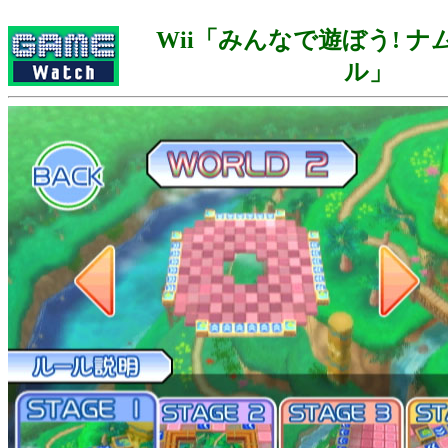
Wii「みんなで遊ぼう! 
ル」