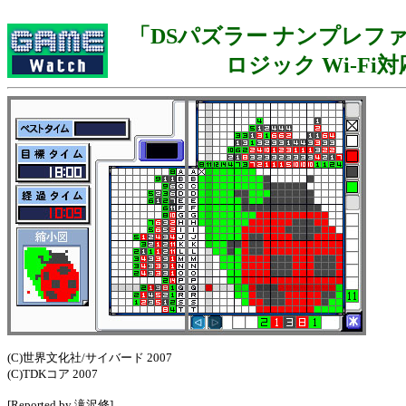
「DSパズラー ナンプレフ
ロジック Wi-Fi
(C)世界文化社/サイバード 2007
(C)TDKコア 2007
[Reported by 滝沢修]