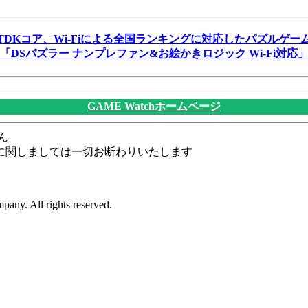
TDKコア、Wi-Fiによる全国ランキングに対応したパズルゲー
「DSパズラー ナンプレファン&お絵かきロジック Wi-Fi対応
GAME Watchホームページ
ん
に関しましては一切お断わりいたします
any. All rights reserved.