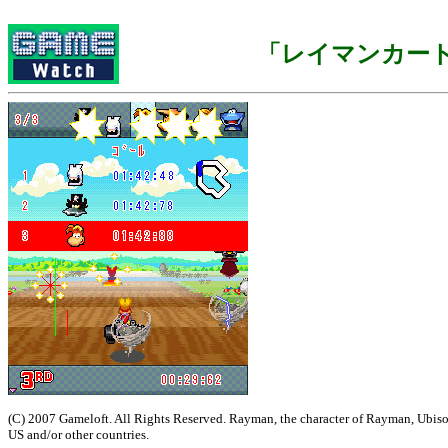
「レイマンカー
(C) 2007 Gameloft. All Rights Reserved. Rayman, the character of Rayman, Ubisoft
US and/or other countries.