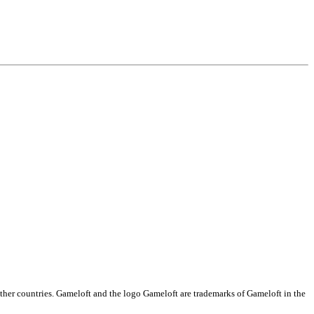
ther countries. Gameloft and the logo Gameloft are trademarks of Gameloft in the