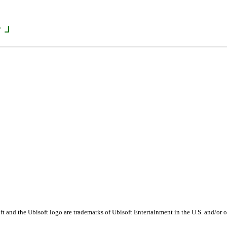
ト」
 and the Ubisoft logo are trademarks of Ubisoft Entertainment in the U.S. and/or o