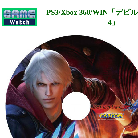
PS3/Xbox 360/WIN「デ
4」