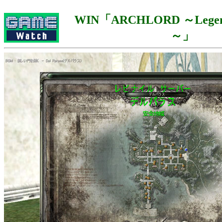
WIN「ARCHLORD ～Legend 
～」