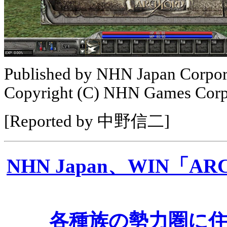
Published by NHN Japan Corpor
Copyright (C) NHN Games Corpor
[Reported by 中野信二]
NHN Japan、WIN「ARCH
各種族の勢力圏に住