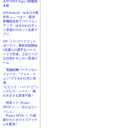
るNVIDIA Tegra 3搭載端
末版
iOS/Android「ゆるロボ製
作所 ふぃーばー」配信
新機能追加でバージョン
アップ。ゆるかわロボッ
ト登場のロボット生産ア
プリ
iOS「バーコードフット
ボーラー」事前登録開始
3兆通りの選手をバーコ
ードで生成。上位リーグ
を目指すサッカー育成ゲ
ーム
「電脳戦機バーチャロン
フォース」“フェイ・イ
ェン”プラモが12月に登
場
“ビビッド・ハート”と“シ
ンデレラ・ハート”。胸
の大きさも変更可能！
「初音ミク -Project
DIVA- f」×「みんなとい
っしょ」
「Project DIVA- f」の楽
曲やカスタマイズアイテ
ムを配信！