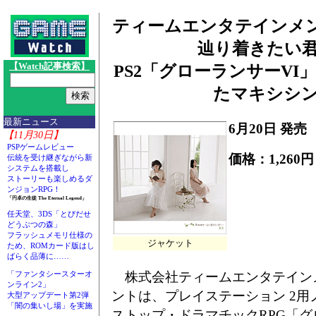
ティームエンタテインメント、
辿り着きたい
【Watch記事検索】
PS2「グローランサーVI
たマキシシ
最新ニュース
6月20日 発売
【11月30日】
PSPゲームレビュー
価格：1,260円
伝統を受け継ぎながら新
システムを搭載し
ストーリーも楽しめるダ
ンジョンRPG！
「円卓の生徒 The Eternal Legend」
任天堂、3DS「とびだせ
どうぶつの森」
フラッシュメモリ仕様の
ジャケット
ため、ROMカード版はし
ばらく品薄に……
株式会社ティームエンタテイン
「ファンタシースターオ
ンライン2」
ントは、プレイステーション 2用
大型アップデート第2弾
「闇の集いし場」を実施
ストップ・ドラマチックRPG「グ