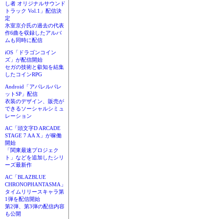
し者 オリジナルサウンド
トラック Vol.1」配信決
定
氷室京介氏の過去の代表
作6曲を収録したアルバ
ムも同時に配信
iOS「ドラゴンコイン
ズ」が配信開始
セガの技術と叡知を結集
したコインRPG
Android「アパレルパレ
ットSP」配信
衣装のデザイン、販売が
できるソーシャルシミュ
レーション
AC「頭文字D ARCADE
STAGE 7 AA X」が稼働
開始
「関東最速プロジェク
ト」などを追加したシリ
ーズ最新作
AC「BLAZBLUE
CHRONOPHANTASMA」
タイムリリースキャラ第
1弾を配信開始
第2弾、第3弾の配信内容
も公開