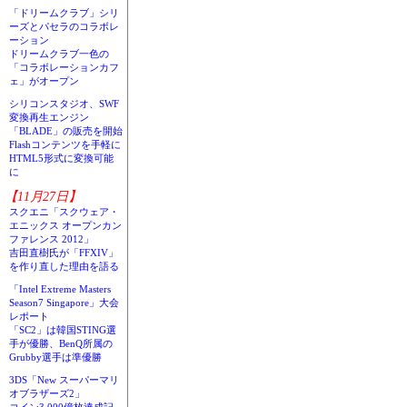
「ドリームクラブ」シリ
ーズとパセラのコラボレ
ーション
ドリームクラブ一色の
「コラボレーションカフ
ェ」がオープン
シリコンスタジオ、SWF
変換再生エンジン
「BLADE」の販売を開始
Flashコンテンツを手軽に
HTML5形式に変換可能
に
【11月27日】
スクエニ「スクウェア・
エニックス オープンカン
ファレンス 2012」
吉田直樹氏が「FFXIV」
を作り直した理由を語る
「Intel Extreme Masters
Season7 Singapore」大会
レポート
「SC2」は韓国STING選
手が優勝、BenQ所属の
Grubby選手は準優勝
3DS「New スーパーマリ
オブラザーズ2」