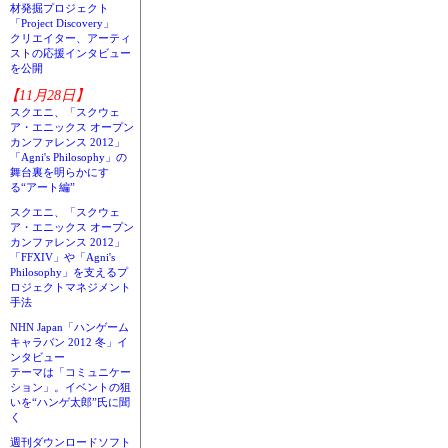
材発掘プロジェクト
「Project Discovery」
クリエイター、アーティ
ストの応援インタビュー
を公開
【11月28日】
スクエニ、「スクウェ
ア・エニックス オープン
カンファレンス 2012」
「Agni's Philosophy」の
舞台裏を明らかにす
る“アート編”
スクエニ、「スクウェ
ア・エニックス オープン
カンファレンス 2012」
「FFXIV」や「Agni's
Philosophy」を支えるプ
ロジェクトマネジメント
手法
NHN Japan「ハンゲーム
キャラバン 2012 冬」イ
ンタビュー
テーマは「コミュニケー
ション」。イベントの狙
いを“ハンゲ太郎”氏に聞
く
週刊ダウンロードソフト