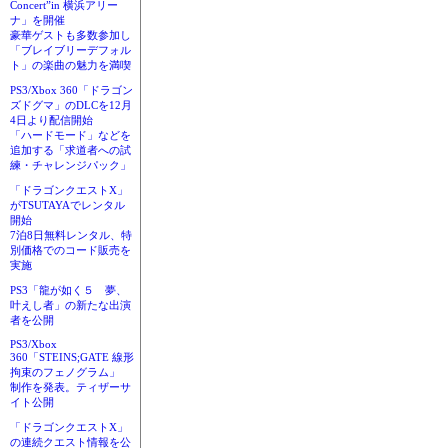
Concert”in 横浜アリー
ナ」を開催
豪華ゲストも多数参加し
「ブレイブリーデフォル
ト」の楽曲の魅力を満喫
PS3/Xbox 360「ドラゴン
ズドグマ」のDLCを12月
4日より配信開始
「ハードモード」などを
追加する「求道者への試
練・チャレンジパック」
「ドラゴンクエストX」
がTSUTAYAでレンタル
開始
7泊8日無料レンタル、特
別価格でのコード販売を
実施
PS3「龍が如く５ 夢、
叶えし者」の新たな出演
者を公開
PS3/Xbox
360「STEINS;GATE 線形
拘束のフェノグラム」
制作を発表。ティザーサ
イト公開
「ドラゴンクエストX」
の連続クエスト情報を公