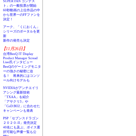
SUPER FAN コンテス
ト」の一般投票が開始
60秒動画の上位作品の中
から世界一のFFファンを
決定！
アーク、「くにおくん」
シリーズのポータルを更
新
新作の発売も決定
【11月26日】
台湾BenQ IT Display
Product Manager Scread
Liao氏インタビュー
BenQのゲーミングモニタ
ーの強さの秘密に迫
る！ 将来的にはコンソ
ール向けモデルも
NVIDIAがアンチエイリ
アシング最新技術
「TXAA」を紹介
「アサクリ3」や
「CoD:BO2」に合わせた
キャンペーンも発表
PSP「セブンスドラゴン
２０２０-II」発売決定
40名にも及ぶ、ボイス選
択可能な声優一覧も公