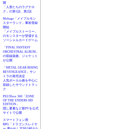
開
「人形たちのラグナロ
ク」の第1話、第2話
Mobage「メイプルモン
スターランド」事前登録
開始
「メイプルストーリー」
のモンスターが登場する
ソーシャルカードゲーム
「FINAL FANTASY
ORCHESTRAL ALBUM」
の収録楽曲、ジャケット
が公開
「METAL GEAR RISING
REVENGEANCE」サン
トラの発売決定
人気ボーカル曲を中心に
収録したサウンドトラッ
ク
PS3/Xbox 360「ZONE
OF THE ENDERS HD
EDITION」
隠し要素など新PVを公式
サイトで公開
スマートフォン用
RPG「ドラゴンスレイヤ
ー 導かれし宝冠の戦士た