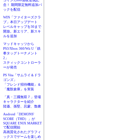
コイン3,000億枚達成記
念！ 期間限定無料追加パ
ックを配信
WIN「ファイターズクラ
ブ」本日アップデート
レベルキャップを30まで
開放。新エリア、新スキ
ルを追加
マッドキャッツから
PS3/Xbox 360/Wii U「鉄
拳タッグトーナメント
2」
スティックコントローラ
ーが発売
PS Vita「サムライ＆ドラ
ゴンズ」
「フレンド招待機能」＆
「魔獣倉庫」を実装
「真・三國無双７」登場
キャラクターを紹介
陸遜、孫堅、呂蒙、魯粛
Android「DEMONS'
SCORE（THD）」が
SQUARE ENIX MARKET
で配信開始
高画質化されたグラフィ
ックスでゲームを楽しめ