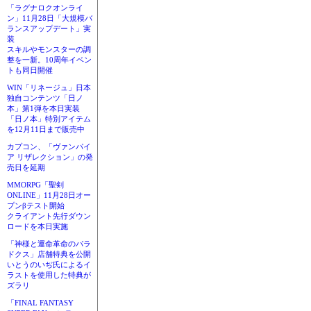
「ラグナロクオンライ
ン」11月28日「大規模バ
ランスアップデート」実
装
スキルやモンスターの調
整を一新。10周年イベン
トも同日開催
WIN「リネージュ」日本
独自コンテンツ「日ノ
本」第1弾を本日実装
「日ノ本」特別アイテム
を12月11日まで販売中
カプコン、「ヴァンパイ
ア リザレクション」の発
売日を延期
MMORPG「聖剣
ONLINE」11月28日オー
プンβテスト開始
クライアント先行ダウン
ロードを本日実施
「神様と運命革命のパラ
ドクス」店舗特典を公開
いとうのいぢ氏によるイ
ラストを使用した特典が
ズラリ
「FINAL FANTASY