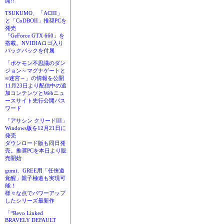
開!!
TSUKUMO、「ACIII」
と「CoDBOII」推奨PCを
発売
「GeForce GTX 660」を
搭載。NVIDIAロゴ入り
バックパックを付属
「ポケモン不思議のダン
ジョン～マグナゲートと
∞迷宮～」の情報を公開
11月23日より配信中の追
加コンテンツとWebニュ
ースサイト先行公開パス
ワード
「アサシン クリードIII」
Windows版を12月21日に
発売
ダウンロード版も同日発
売。推奨PCを本日より販
売開始
gumi、GREE用「任侠道
覚醒」親子極道も実現可
能！
様々な点でパワーアップ
したシリーズ最新作
「“Revo Linked
BRAVELY DEFAULT