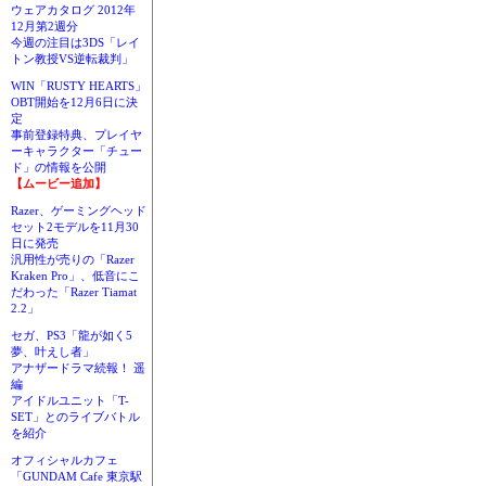
ウェアカタログ 2012年
12月第2週分
今週の注目は3DS「レイ
トン教授VS逆転裁判」
WIN「RUSTY HEARTS」
OBT開始を12月6日に決
定
事前登録特典、プレイヤ
ーキャラクター「チュー
ド」の情報を公開
【ムービー追加】
Razer、ゲーミングヘッド
セット2モデルを11月30
日に発売
汎用性が売りの「Razer
Kraken Pro」、低音にこ
だわった「Razer Tiamat
2.2」
セガ、PS3「龍が如く5
夢、叶えし者」
アナザードラマ続報！ 遥
編
アイドルユニット「T-
SET」とのライブバトル
を紹介
オフィシャルカフェ
「GUNDAM Cafe 東京駅