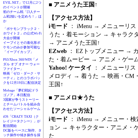
EVIL.NET」で12月に2つ
■ アニメうた王国↑
のイベントが開催
初のチーム戦「[3人チー
【アクセス方法】
ム戦]狙いを定めろ！」ほ
か
iモード
： iMenu → メニューリス
「ポケモンブラック２・
うた・着モーション → キャラク
ホワイト２」の公式Wi-Fi
大会が開催
→ アニメうた王国↑
イーブイとその進化形ポ
ケモンのみが参加可能な
EZweb
： EZトップメニュー → 
「イーブイカップ」
た・着ムービー → アニメ・ゲーム
PS3/Xbox 360/WIN「メ
ダル オブ オナー ウォー
Yahoo! ケータイ
： メニューリス
ファイター」
映画「ゼロ・ダーク・サ
メロディ → 着うた → 映画・CM
ーティ」とのコラボパッ
クを12月19日に配信決定
王国↑
Mobage「夢幻戦紀ドラ
ゴノア」本日配信
■ アニメロ★うた
3国家が争うストーリー
とチームバトルを組み合
わせたソーシャルゲーム
【アクセス方法】
iOS「CRAZY TAXI（ク
iモード
： iMenu → メニュー・
レイジータクシー）」が
配信開始
ョン → キャラクター・アニメ・ゲ
DC版をベースに制作、タ
た
ッチ操作や傾き操作を採