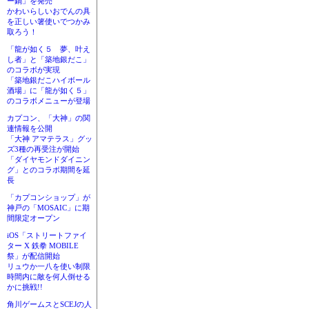
ー鍋」を発売
かわいらしいおでんの具
を正しい箸使いでつかみ
取ろう！
「龍が如く５ 夢、叶え
し者」と「築地銀だこ」
のコラボが実現
「築地銀だこハイボール
酒場」に「龍が如く５」
のコラボメニューが登場
カプコン、「大神」の関
連情報を公開
「大神 アマテラス」グッ
ズ3種の再受注が開始
「ダイヤモンドダイニン
グ」とのコラボ期間を延
長
「カプコンショップ」が
神戸の「MOSAIC」に期
間限定オープン
iOS「ストリートファイ
ター X 鉄拳 MOBILE
祭」が配信開始
リュウか一八を使い制限
時間内に敵を何人倒せる
かに挑戦!!
角川ゲームスとSCEJの人