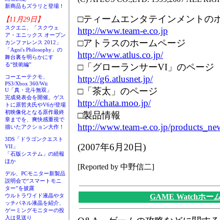
新商品もズラリと登場！
□ティームエンタテインメントの
【11月29日】
スクエニ、「スクウェ
http://www.team-e.co.jp
ア・エニックス オープン
□アトラスのホームページ
カンファレンス 2012」
「Agni's Philosophy」の
http://www.atlus.co.jp/
舞台裏を明らかにす
る“技術編”
□「グローランサーVI」のページ
http://g6.atlusnet.jp/
コーエーテクモ、
PS3/Xbox 360/Wii
□「茶太」のページ
U「真・北斗無双」
完成発表会を開催。ゲス
http://chata.moo.jp/
トに原哲夫氏やV6が登場
初映像化となる原作最終
□製品情報
章までを、爽快感重視で
http://www.team-e.co.jp/products_ne
描いたアクション大作！
3DS「ドラゴンクエスト
(2007年6月20日)
VII」
「石版システム」の続報
ほか
[Reported by 中野信二]
デル、PCモニター新製品
説明会で“スマートモニ
ター”を披露
GAME Watchホ
ウルトラワイド液晶やタ
ッチパネル液晶を紹介、
ゲーミングモニターの投
入は見送り