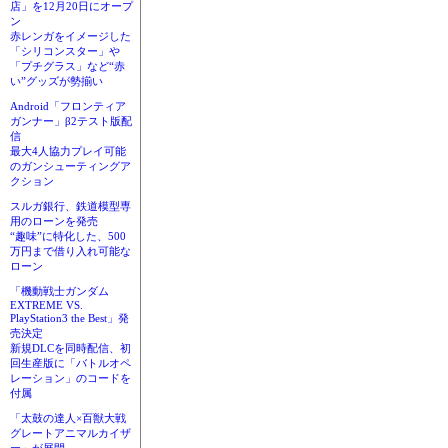
店」を12月20日にオープ
ン
赤レンガをイメージした
「シリコンスター」や
「プチグラス」など“赤
い”グッズが勢揃い
Android「フロンティア
ガンナー」β2テスト版配
信
最大4人協力プレイ可能
のガンシューティングア
クション
スルガ銀行、鉄道模型専
用のローンを発売
“趣味”に特化した、500
万円まで借り入れ可能な
ローン
「機動戦士ガンダム
EXTREME VS.
PlayStation3 the Best」発
売決定
新規DLCを同時配信、初
回生産版に「バトルオペ
レーション」のコードを
付属
「太鼓の達人×百獣大戦
グレートアニマルカイザ