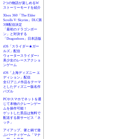
2つの物語が楽しめるW
ストーリーモードを紹介
Xbox 360「The Elder
Scrolls V: Skyrim」DLC第
3弾配信決定
「最初のドラゴンボー
ン」と対決する
「Dragonborn」日本語版
iOS「スライダー★ガー
ルズ」配信
ウォータースライダー×
美少女のレースアクショ
ンゲーム
iOS「上海ディズニー エ
ディション」配信
全12アニメ作品をテーマ
としたディズニー版名作
パズル
PCやスマホでネットを通
じて本物のクレーンゲー
ムを操作可能！
ゲットした景品は無料で
配送する新サービス「ネ
ッチ」
アイアップ、箸と鍋で遊
ぶパーティゲーム「マナ