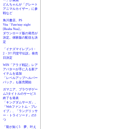
ー」が展開
どんちゃんが「グレート
アニマルカイザー」に参
戦など
角川書店、PS
Vita「Fate/stay night
[Realta Nua]」
ダウンロード版の発売が
決定。体験版の配信も決
定
「イナズマイレブン1・
2・3!! 円堂守伝説」発売
日決定
WIN「アラド戦記」レア
アバターが手に入る新ア
イテムを追加
「レベルアップヘルパー
パック」も販売開始
ガマニア、ブラウザゲー
ム3タイトルのサービス
終了を発表
「キングダムサーガ」、
「Webファントム・ブレ
イブ」、「ラングリッサ
ー・トライソード」の3
つ
「龍が如く5 夢、叶え