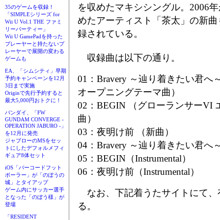
を収めたマキシシングル。2006
35のゲームを収録！
「SIMPLEシリーズ for
めたアーティスト「茶太」の新曲
Wii U Vol.1 THE ファミ
リーパーティー」
録されている。
Wii U GamePadを持った
プレーヤーと持たないプ
レーヤーで展開の変わる
収録曲は以下の通り。
ゲームも
EA、「シムシティ」早期
01：Bravery ～辿り着きたい君
予約キャンペーンを12月
3日まで実施
オープニングテーマ曲）
Originで先行予約すると
最大5,000円おトクに！
02：BEGIN （グローランサーV
バンダイ、「FW
曲）
GUNDAM CONVERGE -
OPERATION JABURO -」
03：夜明け前 （新曲）
を12月に発売
ジャブローのMSをセッ
04：Bravery ～辿り着きたい君へ～（I
トにしたデフォルメフィ
ギュア8体セット
05：BEGIN（Instrumental）
iOS「バーコードフット
06：夜明け前（Instrumental）
ボーラー」が「のぼうの
城」とタイアップ
ゲーム内にサッカー選手
なお、下記着うたサイトにて、
となった「のぼう様」が
る。
登場
「RESIDENT