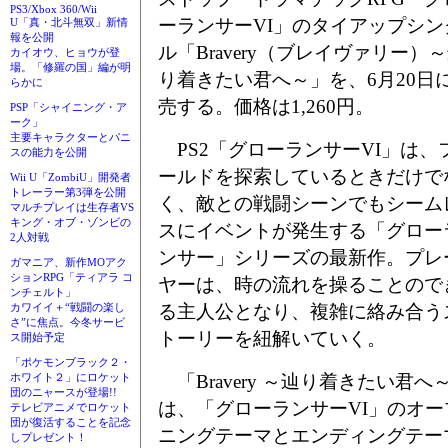
PS3/Xbox 360/Wii
ーランサーVI」のタイアップシン
U「真・北斗無双」新情
報を公開
ル「Bravery（ブレイヴァリー）
カイオウ、ヒョウが登
場。「修羅の国」編が明
り着きたい君へ～」を、6月20日
らかに
売する。価格は1,260円。
PSP「シャイニング・ア
ーク」
主要キャラクターとパニ
PS2「グローランサーVI」は、
スの能力を公開
ールドを探索しているときだけで
Wii U「ZombiU」開発者
トレーラー第3弾を公開
く、敵との戦闘シーンでもシーム
マルチプレイは生存者VS
キング・オブ・ゾンビの
スにイベントが発生する「グロー
2人対戦
ンサー」シリーズの最新作。プレ
ガマニア、新作MOアク
ションRPG「ティアラ コ
ヤーは、時の流れを操ることので
ンチェルト」
る主人公となり、複雑に絡み合う
カワイイ＋“戦闘の楽し
さ”に焦点。今冬サービ
トーリーを紐解いていく。
ス開始予定
「ポケモンブラック２・
「Bravery ～辿り着きたい君へ
ホワイト２」にロケット
団のニャースが登場!!
は、「グローランサーVI」のオー
テレビアニメでロケット
団が復活することを記念
ニングテーマとエンディングテー
しプレゼント！