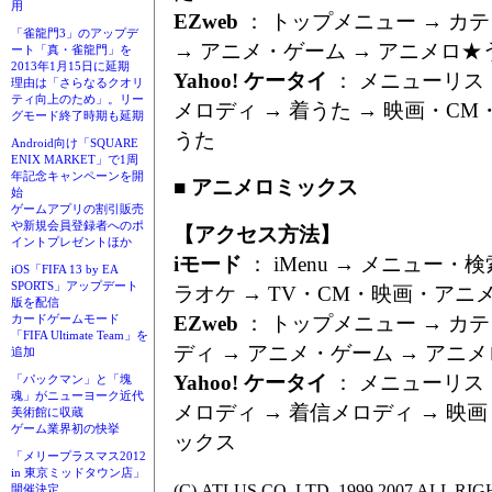
用
EZweb
： トップメニュー → カテ
「雀龍門3」のアップデ
→ アニメ・ゲーム → アニメロ★
ート「真・雀龍門」を
2013年1月15日に延期
Yahoo! ケータイ
： メニューリス
理由は「さらなるクオリ
ティ向上のため」。リー
メロディ → 着うた → 映画・CM
グモード終了時期も延期
うた
Android向け「SQUARE
ENIX MARKET」で1周
年記念キャンペーンを開
■ アニメロミックス
始
ゲームアプリの割引販売
や新規会員登録者へのポ
【アクセス方法】
イントプレゼントほか
iモード
： iMenu → メニュー・
iOS「FIFA 13 by EA
SPORTS」アップデート
ラオケ → TV・CM・映画・アニ
版を配信
EZweb
： トップメニュー → カテ
カードゲームモード
「FIFA Ultimate Team」を
ディ → アニメ・ゲーム → アニ
追加
Yahoo! ケータイ
： メニューリス
「パックマン」と「塊
魂」がニューヨーク近代
メロディ → 着信メロディ → 映
美術館に収蔵
ゲーム業界初の快挙
ックス
「メリープラスマス2012
in 東京ミッドタウン店」
(C) ATLUS CO.,LTD. 1999,2007 ALL R
開催決定