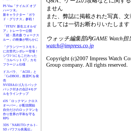
Q&A、ゲームの攻略などに関す
PS Vita「テイルズ オブ
ません
ハーツ R」
新キャラクター「ガラ
また、弊誌に掲載された写真、文
ド・グリナス」参戦！
ましては一切お断わりいたします
「FFXIV: 新生エオルゼ
ア」トレーラー公開
「続・黒衣森 ウォークス
ウォッチ編集部内GAME Watch担
ルー」の映像が明らかに
watch@impress.co.jp
「グランツーリスモ５」
に次世代シボレー登場！
シワ1つにもこだわった
Copyright (c)2007 Impress Watch Cor
「コルベット C7」カモ
Group company. All rights reserved.
フラージュ仕様
ドスパラ、「ACIII」と
「CoDBOII」推奨PCを発
売
NVIDIAロゴ入りバック
パック付きの合計4モデ
ルをラインナップ
iOS「ロックマン クロス
オーバー」が配信開始
自分だけのロックマンを
作り世界の平和を守る
RPG
3DS「NARUTO-ナルト-
SD パワフル疾風伝」