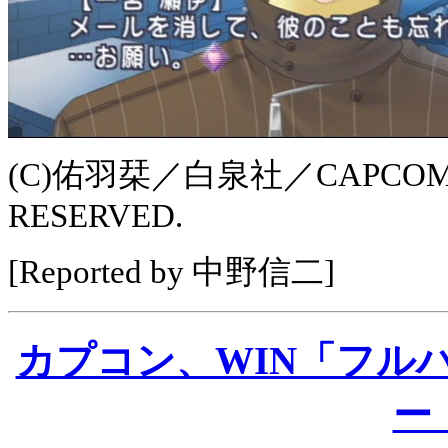
(C)佑羽栞／白泉社／CAPCOM CO.
RESERVED.
[Reported by 中野信二]
カプコン、WIN「フル
ー