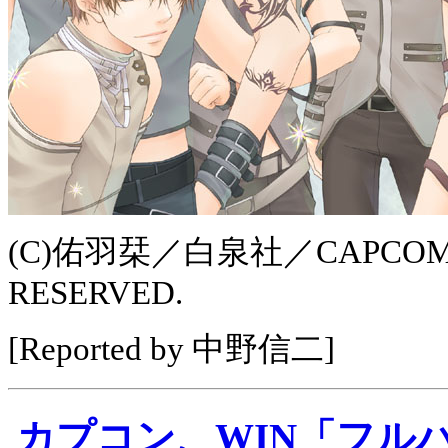
(C)佑羽栞／白泉社／CAPCOM CO.
RESERVED.
[Reported by 中野信二]
カプコン、WIN「フル