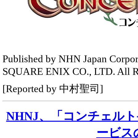
Published by NHN Japan Corpo
SQUARE ENIX CO., LTD. All Ri
[Reported by 中村聖司]
NHNJ、「コンチェル
ービス