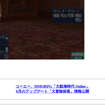
コーエー、MMORPG「大航海時代 Online」
6月のアップデート「大冒険前夜」情報公開