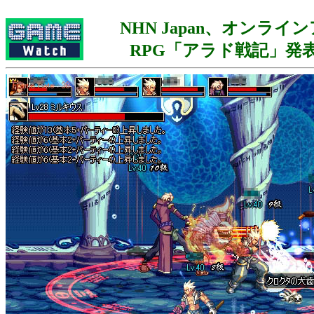
NHN Japan、オンライ
RPG「アラド戦記」発