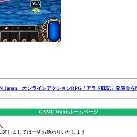
HN Japan、オンラインアクションRPG「アラド戦記」発表会を
GAME Watchホームページ
ん
に関しましては一切お断わりいたします