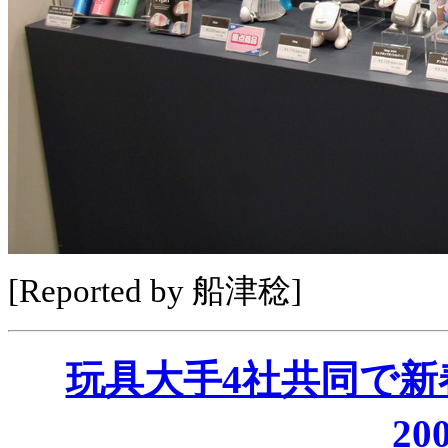
[Reported by 船津稔]
玩具大手4社共同で新
20