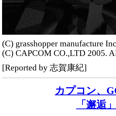
(C) grasshopper manufacture Inc
(C) CAPCOM CO.,LTD 2005. 
[Reported by 志賀康紀]
カプコン、GC、
「邂逅