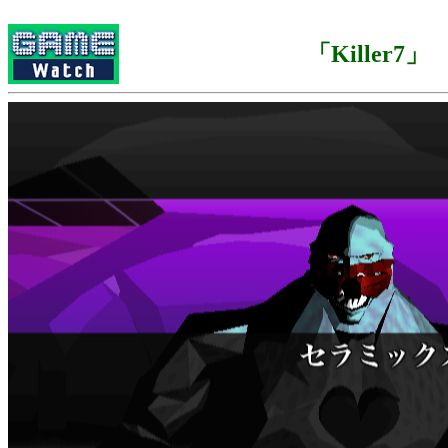
「Killer7」