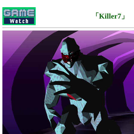
「Killer7」