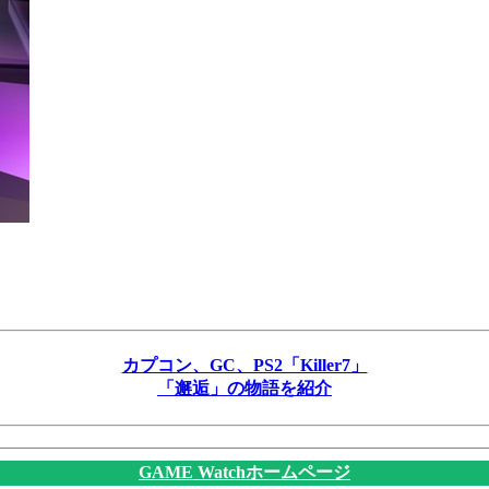
カプコン、GC、PS2「Killer7」
「邂逅」の物語を紹介
GAME Watchホームページ