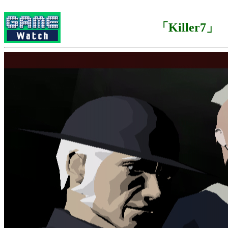
「Killer7」