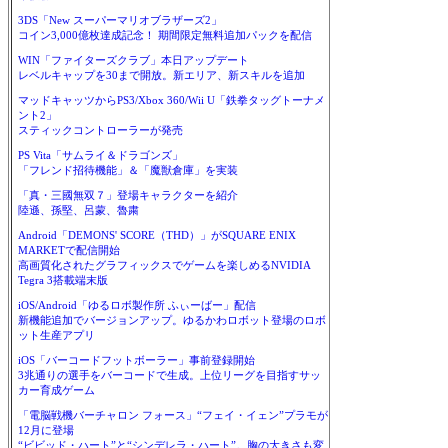
3DS「New スーパーマリオブラザーズ2」
コイン3,000億枚達成記念！ 期間限定無料追加パックを配信
WIN「ファイターズクラブ」本日アップデート
レベルキャップを30まで開放。新エリア、新スキルを追加
マッドキャッツからPS3/Xbox 360/Wii U「鉄拳タッグトーナメ
ント2」
スティックコントローラーが発売
PS Vita「サムライ＆ドラゴンズ」
「フレンド招待機能」＆「魔獣倉庫」を実装
「真・三國無双７」登場キャラクターを紹介
陸遜、孫堅、呂蒙、魯粛
Android「DEMONS' SCORE（THD）」がSQUARE ENIX
MARKETで配信開始
高画質化されたグラフィックスでゲームを楽しめるNVIDIA
Tegra 3搭載端末版
iOS/Android「ゆるロボ製作所 ふぃーばー」配信
新機能追加でバージョンアップ。ゆるかわロボット登場のロボ
ット生産アプリ
iOS「バーコードフットボーラー」事前登録開始
3兆通りの選手をバーコードで生成。上位リーグを目指すサッ
カー育成ゲーム
「電脳戦機バーチャロン フォース」“フェイ・イェン”プラモが
12月に登場
“ビビッド・ハート”と“シンデレラ・ハート”。胸の大きさも変