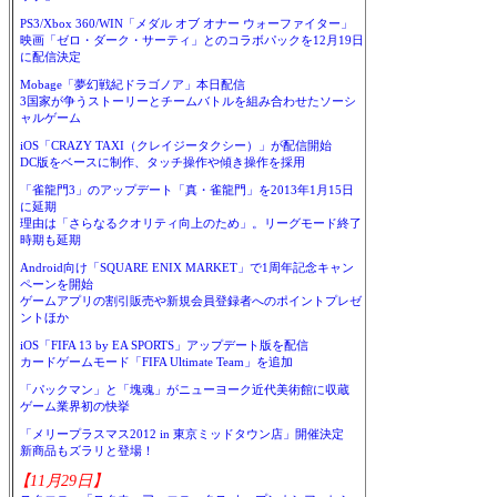
PS3/Xbox 360/WIN「メダル オブ オナー ウォーファイター」
映画「ゼロ・ダーク・サーティ」とのコラボパックを12月19日
に配信決定
Mobage「夢幻戦紀ドラゴノア」本日配信
3国家が争うストーリーとチームバトルを組み合わせたソーシ
ャルゲーム
iOS「CRAZY TAXI（クレイジータクシー）」が配信開始
DC版をベースに制作、タッチ操作や傾き操作を採用
「雀龍門3」のアップデート「真・雀龍門」を2013年1月15日
に延期
理由は「さらなるクオリティ向上のため」。リーグモード終了
時期も延期
Android向け「SQUARE ENIX MARKET」で1周年記念キャン
ペーンを開始
ゲームアプリの割引販売や新規会員登録者へのポイントプレゼ
ントほか
iOS「FIFA 13 by EA SPORTS」アップデート版を配信
カードゲームモード「FIFA Ultimate Team」を追加
「パックマン」と「塊魂」がニューヨーク近代美術館に収蔵
ゲーム業界初の快挙
「メリープラスマス2012 in 東京ミッドタウン店」開催決定
新商品もズラリと登場！
【11月29日】