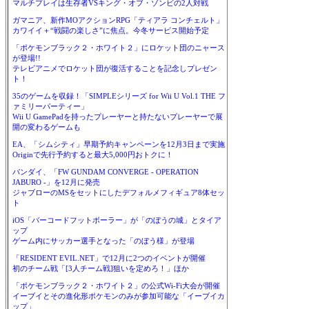
マルチプレイは生存者VSキング・オブ・ゾンビの2人対戦
ガマニア、新作MOアクションRPG「ティアラ コンチェルト」
カワイイ＋“戦闘の楽しさ”に焦点。今冬サービス開始予定
「ポケモンブラック２・ホワイト２」にロケット団のニャース
が登場!!
テレビアニメでロケット団が復活することを記念しプレゼン
ト！
35のゲームを収録！「SIMPLEシリーズ for Wii U Vol.1 THE フ
ァミリーパーティー」
Wii U GamePadを持ったプレーヤーと持たないプレーヤーで展
開の変わるゲームも
EA、「シムシティ」早期予約キャンペーンを12月3日まで実施
Originで先行予約すると最大5,000円おトクに！
バンダイ、「FW GUNDAM CONVERGE - OPERATION
JABURO -」を12月に発売
ジャブローのMSをセットにしたデフォルメフィギュア8体セッ
ト
iOS「バーコードフットボーラー」が「のぼうの城」とタイア
ップ
ゲーム内にサッカー選手となった「のぼう様」が登場
「RESIDENT EVIL.NET」で12月に2つのイベントが開催
初のチーム戦「[3人チーム戦]狙いを定めろ！」ほか
「ポケモンブラック２・ホワイト２」の公式Wi-Fi大会が開催
イーブイとその進化形ポケモンのみが参加可能な「イーブイカ
ップ」