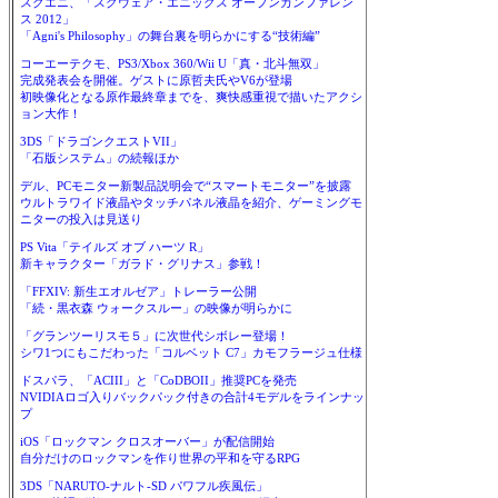
スクエニ、「スクウェア・エニックス オープンカンファレン
ス 2012」
「Agni's Philosophy」の舞台裏を明らかにする“技術編”
コーエーテクモ、PS3/Xbox 360/Wii U「真・北斗無双」
完成発表会を開催。ゲストに原哲夫氏やV6が登場
初映像化となる原作最終章までを、爽快感重視で描いたアクシ
ョン大作！
3DS「ドラゴンクエストVII」
「石版システム」の続報ほか
デル、PCモニター新製品説明会で“スマートモニター”を披露
ウルトラワイド液晶やタッチパネル液晶を紹介、ゲーミングモ
ニターの投入は見送り
PS Vita「テイルズ オブ ハーツ R」
新キャラクター「ガラド・グリナス」参戦！
「FFXIV: 新生エオルゼア」トレーラー公開
「続・黒衣森 ウォークスルー」の映像が明らかに
「グランツーリスモ５」に次世代シボレー登場！
シワ1つにもこだわった「コルベット C7」カモフラージュ仕様
ドスパラ、「ACIII」と「CoDBOII」推奨PCを発売
NVIDIAロゴ入りバックパック付きの合計4モデルをラインナッ
プ
iOS「ロックマン クロスオーバー」が配信開始
自分だけのロックマンを作り世界の平和を守るRPG
3DS「NARUTO-ナルト-SD パワフル疾風伝」