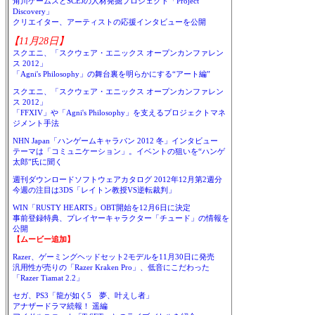
角川ゲームスとSCEJの人材発掘プロジェクト「Project
Discovery」
クリエイター、アーティストの応援インタビューを公開
【11月28日】
スクエニ、「スクウェア・エニックス オープンカンファレン
ス 2012」
「Agni's Philosophy」の舞台裏を明らかにする“アート編”
スクエニ、「スクウェア・エニックス オープンカンファレン
ス 2012」
「FFXIV」や「Agni's Philosophy」を支えるプロジェクトマネ
ジメント手法
NHN Japan「ハンゲームキャラバン 2012 冬」インタビュー
テーマは「コミュニケーション」。イベントの狙いを“ハンゲ
太郎”氏に聞く
週刊ダウンロードソフトウェアカタログ 2012年12月第2週分
今週の注目は3DS「レイトン教授VS逆転裁判」
WIN「RUSTY HEARTS」OBT開始を12月6日に決定
事前登録特典、プレイヤーキャラクター「チュード」の情報を
公開
【ムービー追加】
Razer、ゲーミングヘッドセット2モデルを11月30日に発売
汎用性が売りの「Razer Kraken Pro」、低音にこだわった
「Razer Tiamat 2.2」
セガ、PS3「龍が如く5 夢、叶えし者」
アナザードラマ続報！ 遥編