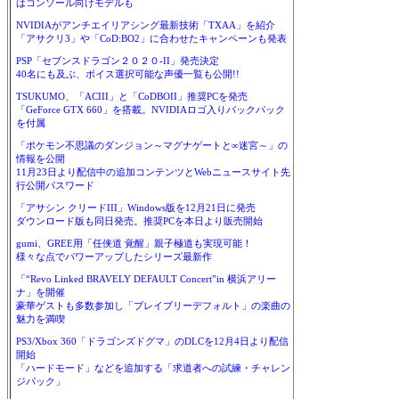
はコンソール向けモデルも
NVIDIAがアンチエイリアシング最新技術「TXAA」を紹介
「アサクリ3」や「CoD:BO2」に合わせたキャンペーンも発表
PSP「セブンスドラゴン２０２０-II」発売決定
40名にも及ぶ、ボイス選択可能な声優一覧も公開!!
TSUKUMO、「ACIII」と「CoDBOII」推奨PCを発売
「GeForce GTX 660」を搭載。NVIDIAロゴ入りバックパック
を付属
「ポケモン不思議のダンジョン～マグナゲートと∞迷宮～」の
情報を公開
11月23日より配信中の追加コンテンツとWebニュースサイト先
行公開パスワード
「アサシン クリードIII」Windows版を12月21日に発売
ダウンロード版も同日発売。推奨PCを本日より販売開始
gumi、GREE用「任侠道 覚醒」親子極道も実現可能！
様々な点でパワーアップしたシリーズ最新作
「“Revo Linked BRAVELY DEFAULT Concert”in 横浜アリー
ナ」を開催
豪華ゲストも多数参加し「ブレイブリーデフォルト」の楽曲の
魅力を満喫
PS3/Xbox 360「ドラゴンズドグマ」のDLCを12月4日より配信
開始
「ハードモード」などを追加する「求道者への試練・チャレン
ジパック」