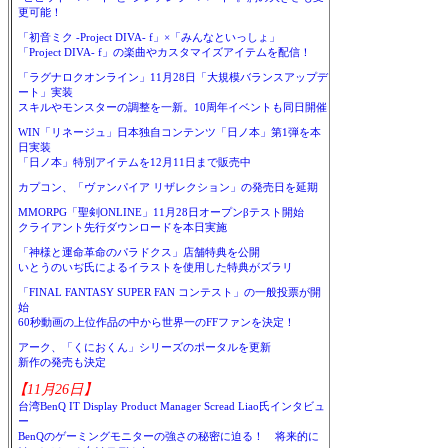
更可能！
「初音ミク -Project DIVA- f」×「みんなといっしょ」
「Project DIVA- f」の楽曲やカスタマイズアイテムを配信！
「ラグナロクオンライン」11月28日「大規模バランスアップデ
ート」実装
スキルやモンスターの調整を一新。10周年イベントも同日開催
WIN「リネージュ」日本独自コンテンツ「日ノ本」第1弾を本
日実装
「日ノ本」特別アイテムを12月11日まで販売中
カプコン、「ヴァンパイア リザレクション」の発売日を延期
MMORPG「聖剣ONLINE」11月28日オープンβテスト開始
クライアント先行ダウンロードを本日実施
「神様と運命革命のパラドクス」店舗特典を公開
いとうのいぢ氏によるイラストを使用した特典がズラリ
「FINAL FANTASY SUPER FAN コンテスト」の一般投票が開
始
60秒動画の上位作品の中から世界一のFFファンを決定！
アーク、「くにおくん」シリーズのポータルを更新
新作の発売も決定
【11月26日】
台湾BenQ IT Display Product Manager Scread Liao氏インタビュ
ー
BenQのゲーミングモニターの強さの秘密に迫る！ 将来的に