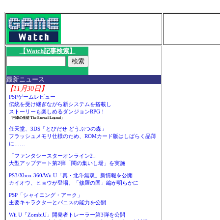
【Watch記事検索】
最新ニュース
【11月30日】
PSPゲームレビュー
伝統を受け継ぎながら新システムを搭載し
ストーリーも楽しめるダンジョンRPG！
「円卓の生徒 The Eternal Legend」
任天堂、3DS「とびだせ どうぶつの森」
フラッシュメモリ仕様のため、ROMカード版はしばらく品薄
に……
「ファンタシースターオンライン2」
大型アップデート第2弾「闇の集いし場」を実施
PS3/Xbox 360/Wii U「真・北斗無双」新情報を公開
カイオウ、ヒョウが登場。「修羅の国」編が明らかに
PSP「シャイニング・アーク」
主要キャラクターとパニスの能力を公開
Wii U「ZombiU」開発者トレーラー第3弾を公開