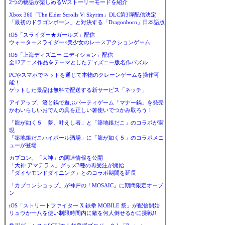
2つの物語が楽しめるWストーリーモードを紹介
Xbox 360「The Elder Scrolls V: Skyrim」DLC第3弾配信決定
「最初のドラゴンボーン」と対決する「Dragonborn」日本語版
iOS「スライダー★ガールズ」配信
ウォータースライダー×美少女のレースアクションゲーム
iOS「上海ディズニー エディション」配信
全12アニメ作品をテーマとしたディズニー版名作パズル
PCやスマホでネットを通じて本物のクレーンゲームを操作可
能！
ゲットした景品は無料で配送する新サービス「ネッチ」
アイアップ、箸と鍋で遊ぶパーティゲーム「マナー鍋」を発売
かわいらしいおでんの具を正しい箸使いでつかみ取ろう！
「龍が如く５ 夢、叶えし者」と「築地銀だこ」のコラボが実
現
「築地銀だこハイボール酒場」に「龍が如く５」のコラボメニ
ューが登場
カプコン、「大神」の関連情報を公開
「大神 アマテラス」グッズ3種の再受注が開始
「ダイヤモンドダイニング」とのコラボ期間を延長
「カプコンショップ」が神戸の「MOSAIC」に期間限定オープ
ン
iOS「ストリートファイター X 鉄拳 MOBILE 祭」が配信開始
リュウか一八を使い制限時間内に敵を何人倒せるかに挑戦!!