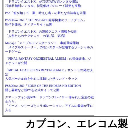
「ドラゴンクエストX」がTSUTAYAでレンタル開始
7泊8日無料レンタル、特別価格でのコード販売を実施
PS3「龍が如く５ 夢、叶えし者」の新たな出演者を公開
PS3/Xbox 360「STEINS;GATE 線形拘束のフェノグラム」
制作を発表。ティザーサイト公開
「ドラゴンクエストX」の連続クエスト情報を公開
「人形たちのラグナロク」の第1話、第2話
Mobage「メイプルモンスターランド」事前登録開始
「メイプルストーリー」のモンスターが登場するソーシャルカ
ードゲーム
「FINAL FANTASY ORCHESTRAL ALBUM」の収録楽曲、ジ
ャケットが公開
「METAL GEAR RISING REVENGEANCE」サントラの発売決
定
人気ボーカル曲を中心に収録したサウンドトラック
PS3/Xbox 360「ZONE OF THE ENDERS HD EDITION」
隠し要素など新PVを公式サイトで公開
スマートフォン用RPG「ドラゴンスレイヤー 導かれし宝冠の戦
士たち」
「イース」シリーズとコラボレーション。アドルの装備が手に
入る
カプコン、エレコム製