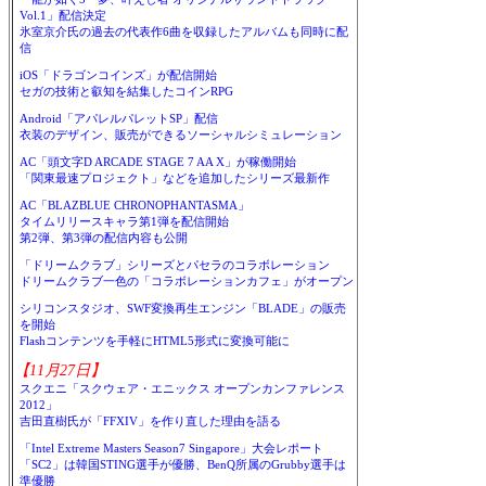
Vol.1」配信決定
氷室京介氏の過去の代表作6曲を収録したアルバムも同時に配
信
iOS「ドラゴンコインズ」が配信開始
セガの技術と叡知を結集したコインRPG
Android「アパレルパレットSP」配信
衣装のデザイン、販売ができるソーシャルシミュレーション
AC「頭文字D ARCADE STAGE 7 AA X」が稼働開始
「関東最速プロジェクト」などを追加したシリーズ最新作
AC「BLAZBLUE CHRONOPHANTASMA」
タイムリリースキャラ第1弾を配信開始
第2弾、第3弾の配信内容も公開
「ドリームクラブ」シリーズとパセラのコラボレーション
ドリームクラブ一色の「コラボレーションカフェ」がオープン
シリコンスタジオ、SWF変換再生エンジン「BLADE」の販売
を開始
Flashコンテンツを手軽にHTML5形式に変換可能に
【11月27日】
スクエニ「スクウェア・エニックス オープンカンファレンス
2012」
吉田直樹氏が「FFXIV」を作り直した理由を語る
「Intel Extreme Masters Season7 Singapore」大会レポート
「SC2」は韓国STING選手が優勝、BenQ所属のGrubby選手は
準優勝