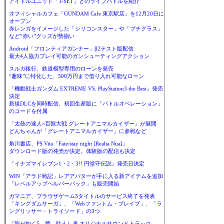
アイドルユニット「T-SET」とのライブバトルを紹介
オフィシャルカフェ「GUNDAM Cafe 東京駅店」を12月20日に
オープン
赤レンガをイメージした「シリコンスター」や「プチグラス」
など“赤い”グッズが勢揃い
Android「フロンティアガンナー」β2テスト版配信
最大4人協力プレイ可能のガンシューティングアクション
スルガ銀行、鉄道模型専用のローンを発売
“趣味”に特化した、500万円まで借り入れ可能なローン
「機動戦士ガンダム EXTREME VS. PlayStation3 the Best」発売
決定
新規DLCを同時配信、初回生産版に「バトルオペレーション」
のコードを付属
「太鼓の達人×百獣大戦 グレートアニマルカイザー」が展開
どんちゃんが「グレートアニマルカイザー」に参戦など
角川書店、PS Vita「Fate/stay night [Realta Nua]」
ダウンロード版の発売が決定。体験版の配信も決定
「イナズマイレブン1・2・3!! 円堂守伝説」発売日決定
WIN「アラド戦記」レアアバターが手に入る新アイテムを追加
「レベルアップヘルパーパック」も販売開始
ガマニア、ブラウザゲーム3タイトルのサービス終了を発表
「キングダムサーガ」、「Webファントム・ブレイブ」、「ラ
ングリッサー・トライソード」の3つ
「龍が如く5 夢、叶えし者 オリジナルサウンドトラック