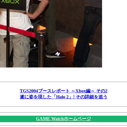
TGS2004ブースレポート ～Xbox編～ その2
遂に姿を現した「Halo 2」! その詳細を追う
GAME Watchホームページ